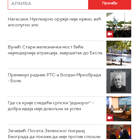
Нагасаки: Нуклеарно оружје није нужно, већ
апсолутно зло
Вучић: Стари железнички мост биће
најмодернија атракција, завршетак до Експа
Преминуо радник РТС-а Богдан Мркобрада
- Боле.
Где се крије следећи српски "једнорог" –
добра идеја није довољна за успех
Зечевић: Посета Зеленског покушај
Београда да покаже да није против спољне