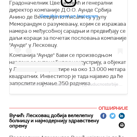
Градоначелник Цветановић и генерални
директор компаније Д.О.О. Аунде Србија
View this post on Instagram
Анино де Венеција потписали су у јулу
Меморандум о разумевању, којим се изражава
намера о међусобној сарадњи и предвиђају се
даљи кораци за почетак пословања компаније
"Аунде" у Лесковцу.
Компанија "Аунде" бави се производњом
навлака за аутомобилску индустрију, а објекат
у Лесковцу се простире на око 13.000 метара
квадратних. Инвеститор је тада најавио да ће
запослити најмање 350 радника.
A post shared by Aleksandar Vučić (@buducnostsrbijeav)
ОПШИРНИЈЕ
Вучић: Лесковац добија велелепну
болницу и најмодернију здравствену
опрему