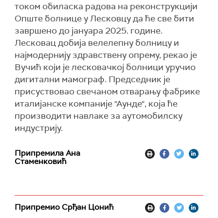
током обиласка радова на реконструкцији
Опште болнице у Лесковцу да ће све бити
завршено до јануара 2025. године.
Лесковац добија велелепну болницу и
најмодернију здравствену опрему, рекао је
Вучић који је лесковачкој болници уручио
дигитални мамограф. Председник je
присуствoвао свечаном отварању фабрике
италијанске компаније "Аунде", која ће
производити навлаке за аутомобилску
индустрију.
Припремила Ана
Стаменковић
Припремио Срђан Цонић