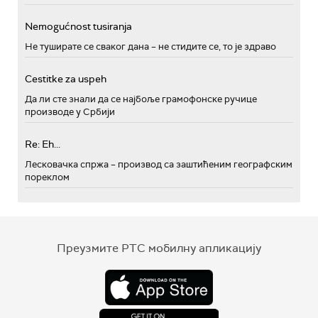
Nemogućnost tusiranja
Не туширате се сваког дана – не стидите се, то је здраво
Cestitke za uspeh
Да ли сте знали да се најбоље грамофонске ручице
производе у Србији
Re: Eh...
Лесковачка спржа – производ са заштићеним географским
пореклом
Преузмите РТС мобилну апликацију