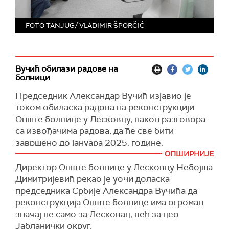
FOTO TANJUG/ VLADIMIR ŠPORČIĆ
Вучић обилази радове на
болници
Председник Александар Вучић изјавио је
током обиласка радова на реконструкцији
Опште болнице у Лесковцу, након разговора
са извођачима радова, да ће све бити
завршено до јануара 2025. године.
ОПШИРНИЈЕ
Вучића су испред болнице дочекали грађани,
Директор Опште болнице у Лесковцу Небојша
а он је подсетио да су га прошлог пута када је
Димитријевић рекао је уочи доласка
био у Лесковцу на отварању новог стадиона
председника Србије Александра Вучића да
питали за мамограф, због чега ће данас
реконструкција Опште болнице има огроман
уручити савремени дигитални мамограф.
значај не само за Лесковац, већ за цео
Председник је рекао да су обезбеђена
Јабланички округ.