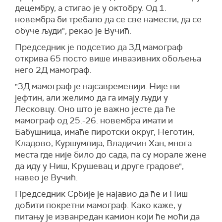
децембру, а стигао је у октобру. Од 1.
новембра би требало да се све намести, да се
обуче људи", рекао је Вучић.
Председник је подсетио да 3Д мамограф
открива 65 посто више инвазивних обољења
него 2Д мамограф.
"3Д мамограф је најсавременији. Није ни
јефтин, али желимо да га имају људи у
Лесковцу. Оно што је важно јесте да ће
мамограф од 25.-26. новембра имати и
Бабушница, имаће пиротски округ, Неготин,
Кладово, Куршумлија, Владичин Хан, многа
места где није било до сада, па су морале жене
да иду у Ниш, Крушевац и друге градове",
навео је Вучић.
Председник Србије је најавио да ће и Ниш
добити покретни мамограф. Како каже, у
питању је изванредан камион који ће моћи да