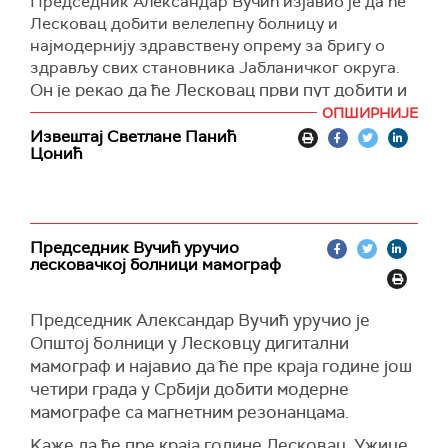
Председник Александар Вучић изјавио је да ће
Лесковац добити велелепну болницу и
најмодернију здравствену опрему за бригу о
здрављу свих становника Јабланичког округа.
Он је рекао да ће Лесковац први пут добити и
савремену магнетну резонанцу која кошта два
ОПШИРНИЈЕ
милиона евра и то пре краја године. Такође,
Извештај Светлане Панић
Цонић
истакао је да ће тај град имати први пут два
мултислајсна скенера односно два
најмодернија ренгдгена и два ултразвука.
"То су најмодернији апарати које Лесковац
Председник Вучић уручио
никада није имао. Такође, целу болницу
лесковачкој болници мамограф
реконструишемо, што ће коштати више од 40
милиона евра, а Даница Грујичић је добила и
Председник Александар Вучић уручио је
додатних 1,3 милиона евра за ангио салу
Општој болници у Лесковцу дигитални
овде. Велелепна болница за цео Јабланички
мамограф и најавио да ће пре краја године још
округ, која ће допринети бољем здрављу
четири града у Србији добити модерне
грађана. То је све ново и најсавременије -
мамографе са магнетним резонанцама.
најбоље светске машине из Западне Европе и
САД", навео је Вучић и додао да ће Лесковац
Kaже да ће пре краја године Лесковац, Ужице,