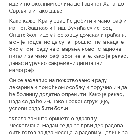
иде и по околним селима до Гаџиног Хана, до
Сврљига и тако даље.
Како каже, Крагујевац ће добити и мамограф и
магнет, баш као и Ниш. Вучића су испред
Опште болнице у Лесковцу дочекали грађани,
а он је подсетио да су га прошлог пута када је
био у том граду на отварању новог стадиона
питали за мамограф, због чега је, како је рекао,
данас и уручио савремени дигитални
мамограф.
Он се захвалио на пожртвованом раду
лекарима и помоћном особљу и поручио им да
ће болницу додатно опремити. Како је рекао,
нада се да ће им, након реконструкције,
услови рада бити бољи.
"Хвала вам што бринете о здрављу
Лесковчана. Надам се да ће први део радова
бити готов за два месеца, а радови у целини за