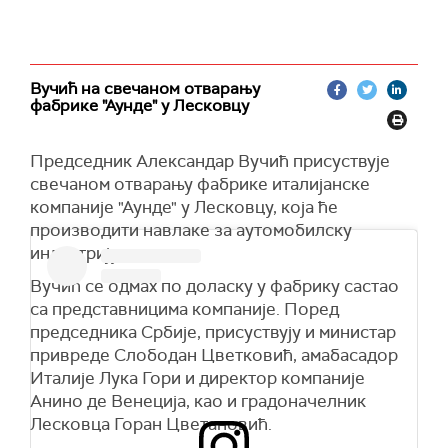
Вучић на свечаном отварању
фабрике "Аунде" у Лесковцу
Председник Александар Вучић присуствује
свечаном отварању фабрике италијанске
компаније "Аунде" у Лесковцу, која ће
производити навлаке за аутомобилску
индустрију.
Вучић се одмах по доласку у фабрику састао
са представницима компаније. Поред
председника Србије, присуствују и министар
привреде Слободан Цветковић, амабасадор
Италије Лука Гори и директор компаније
Анино де Венеција, као и градоначелник
Лесковца Горан Цветановић.