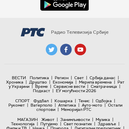
Радио Телевизија Србије
|
|
|
|
ВЕСТИ
Политика
Регион
Свет
Србија данас
|
|
|
|
Хроника
Друштво
Економија
Мерила времена
Рат
|
|
|
|
у Украјини
Време
Сервисне вести
Сматрачница
|
Подкаст
ЕУ могућности 2026
|
|
|
|
СПОРТ
Фудбал
Кошарка
Тенис
Одбојка
|
|
|
|
Рукомет
Ватерполо
Атлетика
Ауто-мото
Остали
|
спортови
Меморијал РТС
|
|
|
МАГАЗИН
Живот
Занимљивости
Музика
|
|
|
|
Технологијa
Путујемо
Свет познатих
Здравље
|
|
|
|
Филм и ТВ
Наука
Природа
Дигитални предузетник