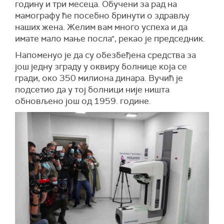
годину и три месеца. Обучени за рад на
мамографу ће посебно бринути о здрављу
наших жена. Желим вам много успеха и да
имате мало мање посла", рекао је председник.
Напоменуо је да су обезбеђена средства за
још једну зграду у оквиру болнице која се
гради, око 350 милиона динара. Вучић је
подсетио да у тој болници није ништа
обновљено још од 1959. године.