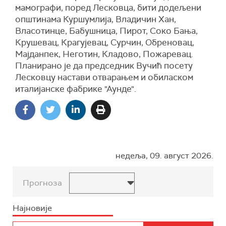
мамографи, поред Лесковца, бити додељени
општинама Куршумлија, Владичин Хан,
Власотинце, Бабушница, Пирот, Соко Бања,
Крушевац, Крагујевац, Сурчин, Обреновац,
Мајданпек, Неготин, Кладово, Пожаревац.
Планирано је да председник Вучић посету
Лесковцу настави отварањем и обиласком
италијанске фабрике "Аунде".
недеља, 09. август 2026.
Прогноза
Најновије