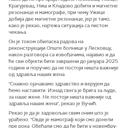
имати све најбоље.
Крагујевац, Ниш и Кладово добити и магнетне
резонанце и мамографе, при чему Ужице
Напоменуо је да је то само један део онога
добија две магнетне резонанце, јер је тамо,
што се ради у Лесковцу, пошто се реализује и
како је рекао, најтежа ситуација са листом
програм "Чиста Србија", као и да се граде и
чекања.
путеви на неколико страна.
Он је током обиласка радова на
Вучић је најавио и да ће се радити и пут према
реконструкцији Опште болнице у Лесковцу,
Бојнику, а све како би се довео што већи број
након разговора са извођачима, најавио и да
инвеститора и запослили људи. Председник је
ће сви објекти бити завршени до јануара 2025.
казао да је пре 10 година у Лесковцу било
године и поручио да не постоји ништа важније
22.900 незапослених, а сада 11.800, као и да
од здравља наших жена.
је просечна плата повећана са 269 евра на
550 евра.
"Снажно ојачавамо здравство и верујем да
ћемо наставити. Изнад свега је брига за људе,
за наше жене. Не постоји ништа важније од
здравља наших жена", рекао је Вучић.
Рекао је да је задовољан свим оним што је
урађено. "Овде је мамограф који смо донели
пре рока. Обећали смо да ће бити у новембру-