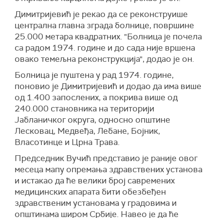
Вучић је најавио да ће доћи у Лесковац 19.
Димитријевић је рекао да се реконструише
новембра пошто ће се последњи меч у
централна главна зграда болнице, површине
квалификацијама за Европско првенство који
25.000 метара квадратних. "Болница је почела
фудбалска репрезентација Србије игра са
са радом 1974. године и до сада није вршена
Бугарском бити на новом стадиону у
овако темељна реконструкција", додао је он.
Лесковцу.
Болница је пуштена у рад 1974. године,
"Прво ћемо отворити стадион у Зајечару и
поновио је Димитријевић и додао да има више
долазимо сви овде да гледамо утакмицу",
од 1.400 запослених, а покрива више од
додао је Вучић.
240.000 становника на територији
Јабланичког округа, односно општине
Лесковац, Медвеђа, Лебане, Бојник,
Власотинце и Црна Трава.
Председник Вучић представио је раније овог
месеца мапу опремања здравствених установа
и истакао да ће велики број савремених
медицинских апарата бити обезбеђен
здравственим установама у градовима и
општинама широм Србије. Навео је да ће