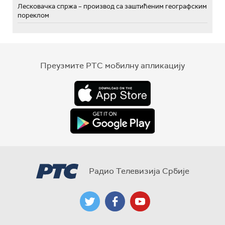
Лесковачка спржа – производ са заштићеним географским
пореклом
Преузмите РТС мобилну апликацију
Радио Телевизија Србије