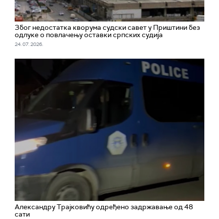
Због недостатка кворума судски савет у Приштини без
одлуке о повлачењу оставки српских судија
24. 07. 2026.
Александру Трајковићу одређено задржавање од 48
сати