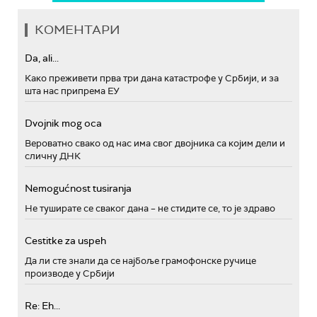
КОМЕНТАРИ
Da, ali...
Како преживети прва три дана катастрофе у Србији, и за
шта нас припрема ЕУ
Dvojnik mog oca
Вероватно свако од нас има свог двојника са којим дели и
сличну ДНК
Nemogućnost tusiranja
Не туширате се сваког дана – не стидите се, то је здраво
Cestitke za uspeh
Да ли сте знали да се најбоље грамофонске ручице
производе у Србији
Re: Eh...