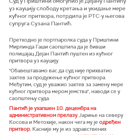
Суд у Приштини омогућио је Дејану Пантићу
уз кауцију слободу кретања и укидање мере
кућног притвора, потрдила је РТС-у његова
супруга Сузана Пантић.
Претходно је портпаролка суда у Приштини
Мирлинда Гаши саопштила да је бивши
полицајац Дејан Пантић пуштен из кућног
притвора уз кауцију.
"Обавештавамо вас да суд није прихватио
захтев за продужење кућног притвора.
Међутим, суд је уважио захтев за замену мере
кућног притвора мером јемства", наводи се у
саопштењу суда.
Пантић је ухапшен 10. децембра на
административном прелазу
Јариње на северу
Косова и Метохије, након чега му је
одређен
притвор.
Касније му је из здравствених