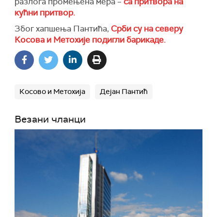
разлога промењена мера –
са притвора на
кућни притвор.
Због хапшења Пантића,
Срби су на северу
Косова и Метохије подигли барикаде.
Косово и Метохија
Дејан Пантић
Везани чланци