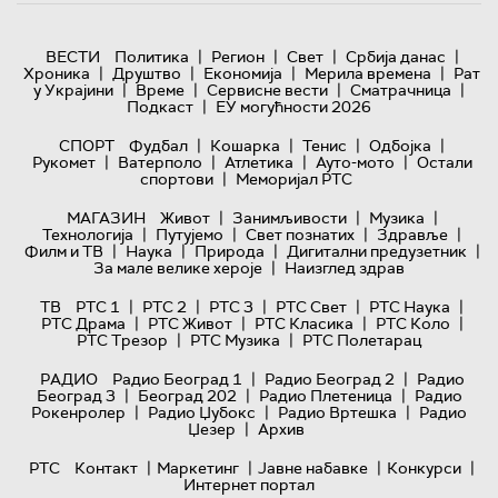
|
|
|
|
ВЕСТИ
Политика
Регион
Свет
Србија данас
|
|
|
|
Хроника
Друштво
Економија
Мерила времена
Рат
|
|
|
|
у Украјини
Време
Сервисне вести
Сматрачница
|
Подкаст
ЕУ могућности 2026
|
|
|
|
СПОРТ
Фудбал
Кошарка
Тенис
Одбојка
|
|
|
|
Рукомет
Ватерполо
Атлетика
Ауто-мото
Остали
|
спортови
Меморијал РТС
|
|
|
МАГАЗИН
Живот
Занимљивости
Музика
|
|
|
|
Технологијa
Путујемо
Свет познатих
Здравље
|
|
|
|
Филм и ТВ
Наука
Природа
Дигитални предузетник
|
За мале велике хероје
Наизглед здрав
|
|
|
|
|
ТВ
РТС 1
РТС 2
РТС 3
РТС Свет
РТС Наука
|
|
|
|
РТС Драма
РТС Живот
РТС Класика
РТС Коло
|
|
РТС Трезор
РТС Музика
РТС Полетарац
|
|
РАДИО
Радио Београд 1
Радио Београд 2
Радио
|
|
|
Београд 3
Београд 202
Радио Плетеница
Радио
|
|
|
Рокенролер
Радио Џубокс
Радио Вртешка
Радио
|
Џезер
Архив
|
|
|
|
РТС
Контакт
Маркетинг
Јавне набавке
Конкурси
Интернет портал