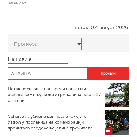
05. 06. 2026.
петак, 07. август 2026.
Прогноза
Најновије
Петак носи још један врели дан, али и
освежење – пљускови и грмљавина после 37
степени
Сећање на убијене дан после "Олује" у
Уздољу, посланица на комеморацији
прочитала сведочење једине преживеле