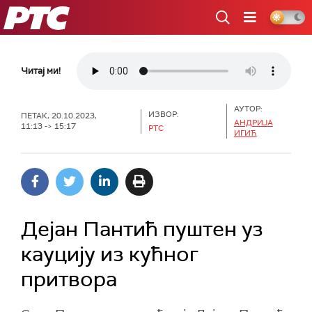
РТС
Читај ми!
АУТОР:
ИЗВОР:
ПЕТАК, 20.10.2023,
АНДРИЈА
11:13 -> 15:17
РТС
ИГИЋ
Дејан Пантић пуштен уз
кауцију из кућног
притвора