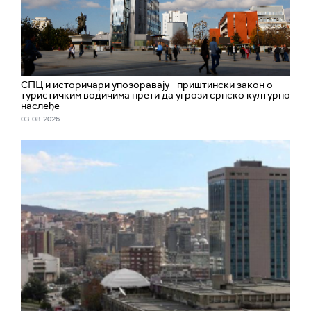
СПЦ и историчари упозоравају - приштински закон о
туристичким водичима прети да угрози српско културно
наслеђе
03. 08. 2026.