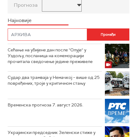
Прогноза
Најновије
Сећање на убијене дан после "Олује" у
Уздољу, посланица на комеморацији
прочитала сведочење једине преживеле
Судар два трамваја у Немачкој – више од 25
повређених, троје у критичном стању
Временска прогноза 7. август 2026.
Украјински председник Зеленски стиже у