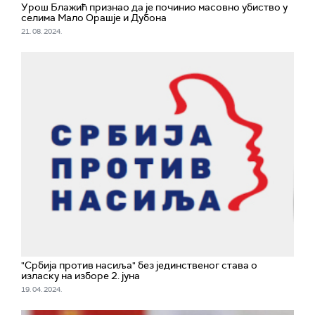
Урош Блажић признао да је починио масовно убиство у
селима Мало Орашје и Дубона
21. 08. 2024.
"Србија против насиља" без јединственог става о
изласку на изборе 2. јуна
19. 04. 2024.