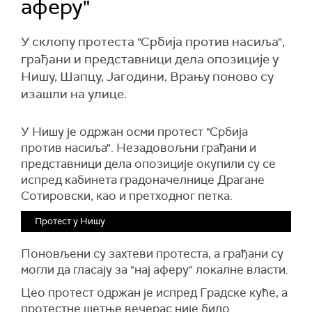
аферу"
У склопу протеста "Србија против насиља",
грађани и представници дела опозиције у
Нишу, Шапцу, Јагодини, Врању поново су
изашли на улице.
У Нишу је одржан осми протест "Србија
против насиља". Незадовољни грађани и
представници дела опозиције окупили су се
испред кабинета градоначелнице Драгане
Сотировски, као и претходног петка.
Протест у Нишу
Поновљени су захтеви протеста, а грађани су
могли да гласају за "нај аферу" локалне власти.
Цео протест одржан је испред Градске куће, а
протестне шетње вечерас није било.