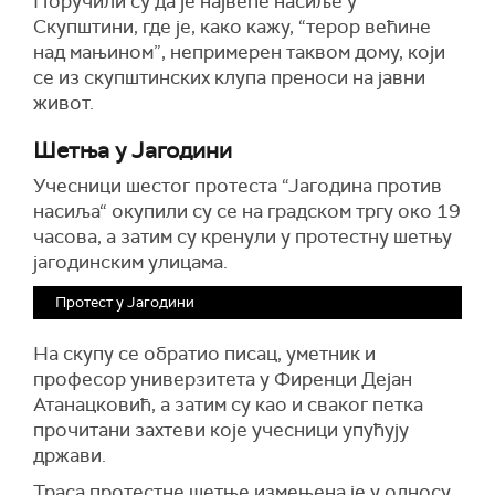
Поручили су да је највеће насиље у
Скупштини, где је, како кажу, “терор већине
над мањином”, непримерен таквом дому, који
се из скупштинских клупа преноси на јавни
живот.
Шетња у Јагодини
Учесници шестог протеста “Јагодина против
насиља“ окупили су се на градском тргу око 19
часова, а затим су кренули у протестну шетњу
јагодинским улицама.
Протест у Јагодини
На скупу се обратио писац, уметник и
професор универзитета у Фиренци Дејан
Атанацковић, а затим су као и сваког петка
прочитани захтеви које учесници упућују
држави.
Траса протестне шетње измењена је у односу