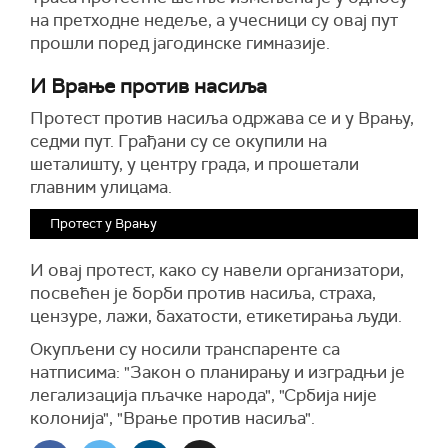
на претходне недеље, а учесници су овај пут
прошли поред јагодинске гимназије.
И Врање против насиља
Протест против насиља одржава се и у Врању,
седми пут. Грађани су се окупили на
шеталишту, у центру града, и прошетали
главним улицама.
Протест у Врању
И овај протест, како су навели организатори,
посвећен је борби против насиља, страха,
цензуре, лажи, бахатости, етикетирања људи.
Окупљени су носили транспаренте са
натписима: "Закон о планирању и изградњи је
легализација пљачке народа", "Србија није
колонија", "Врање против насиља".