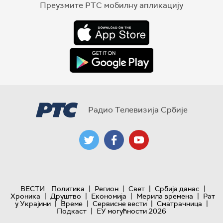
Преузмите РТС мобилну апликацију
Радио Телевизија Србије
|
|
|
|
ВЕСТИ
Политика
Регион
Свет
Србија данас
|
|
|
|
Хроника
Друштво
Економија
Мерила времена
Рат
|
|
|
|
у Украјини
Време
Сервисне вести
Сматрачница
|
Подкаст
ЕУ могућности 2026