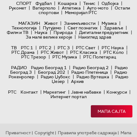
|
|
|
|
СПОРТ
Фудбал
Кошарка
Тенис
Одбојка
|
|
|
|
Рукомет
Ватерполо
Атлетика
Ауто-мото
Остали
|
спортови
Меморијал РТС
|
|
|
МАГАЗИН
Живот
Занимљивости
Музика
|
|
|
|
Технологијa
Путујемо
Свет познатих
Здравље
|
|
|
|
Филм и ТВ
Наука
Природа
Дигитални предузетник
|
За мале велике хероје
Наизглед здрав
|
|
|
|
|
ТВ
РТС 1
РТС 2
РТС 3
РТС Свет
РТС Наука
|
|
|
|
РТС Драма
РТС Живот
РТС Класика
РТС Коло
|
|
РТС Трезор
РТС Музика
РТС Полетарац
|
|
РАДИО
Радио Београд 1
Радио Београд 2
Радио
|
|
|
Београд 3
Београд 202
Радио Плетеница
Радио
|
|
|
Рокенролер
Радио Џубокс
Радио Вртешка
Радио
|
Џезер
Архив
|
|
|
|
РТС
Контакт
Маркетинг
Јавне набавке
Конкурси
Интернет портал
МАПА САЈТА
Приватност
Copyright
Правила употребе садржаја
Мапа
|
|
|