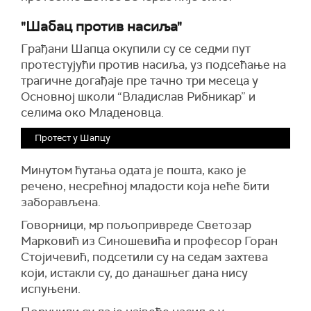
"Шабац против насиља"
Грађани Шапца окупили су се седми пут
протестујући против насиља, уз подсећање на
трагичне догађаје пре тачно три месеца у
Основној школи “Владислав Рибникар” и
селима око Младеновца.
Протест у Шапцу
Минутом ћутања одата је пошта, како је
речено, несрећној младости која неће бити
заборављена.
Говорници, мр пољопривреде Светозар
Марковић из Синошевића и професор Горан
Стојичевић, подсетили су на седам захтева
који, истакли су, до данашњег дана нису
испуњени.