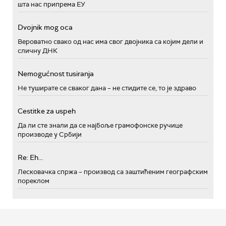
шта нас припрема ЕУ
Dvojnik mog oca
Вероватно свако од нас има свог двојника са којим дели и
сличну ДНК
Nemogućnost tusiranja
Не туширате се сваког дана – не стидите се, то је здраво
Cestitke za uspeh
Да ли сте знали да се најбоље грамофонске ручице
производе у Србији
Re: Eh...
Лесковачка спржа – производ са заштићеним географским
пореклом