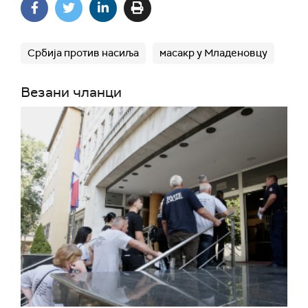
Србија против насиља
масакр у Младеновцу
Везани чланци