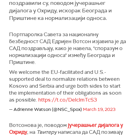
поздравили су, поводом јучерашњег
дијалога у Охриду, искорак Београда и
Приштине ка нормализацији односа.
Портпаролка Савета за националну
безбедност САД Едријен Вотсон изјавила је да
САД поздрављају, како је навела, "споразум о
нормализацији односа" између Београда и
Приштине.
We welcome the EU-facilitated and U.S.-
supported deal to normalize relations between
Kosovo and Serbia and urge both sides to start
the implementation of their obligations as soon
as possible.
https://t.co/DelclmTcS3
— Adrienne Watson (@NSC_Spox)
March 19, 2023
Вотсонова је, поводом
јучерашњег дијалога у
Охриду
, на
Твитеру
написала да САД позивају