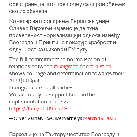
обе стране да што пре почну са спровођењем
својих обавеза.
Комесар за проширење Европске уније
Оливер Вархељи изјавио је да пуна
посвећеност нормализацији односа између
Београда и Приштине показује храброст и
одлучност ка њиховом ЕУ путу.
The full commitment to normalisation of
relations between
#Belgrade
and
#Pristina
shows courage and determination towards their
#EU
🇪🇺path.
I congratulate to all parties.
We are ready to support both in the
implementation process.
https://t.co/uH09ajaZEL
— Oliver Varhelyi (@OliverVarhelyi)
March 19, 2023
Вархељи је на Твитеру честитао Београду и