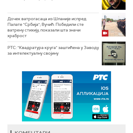
Дочек ватрогасаца из Шпаније испред
Палате "Србија"; Вучић: Победили сте
ватрену стихију, показали шта значи
храброст
РТС: "Квадратура круга" заштићена у Заводу
за интелектуалну својину