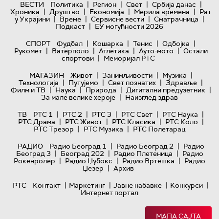
|
|
|
|
ВЕСТИ
Политика
Регион
Свет
Србија данас
|
|
|
|
Хроника
Друштво
Економија
Мерила времена
Рат
|
|
|
|
у Украјини
Време
Сервисне вести
Сматрачница
|
Подкаст
ЕУ могућности 2026
|
|
|
|
СПОРТ
Фудбал
Кошарка
Тенис
Одбојка
|
|
|
|
Рукомет
Ватерполо
Атлетика
Ауто-мото
Остали
|
спортови
Меморијал РТС
|
|
|
МАГАЗИН
Живот
Занимљивости
Музика
|
|
|
|
Технологијa
Путујемо
Свет познатих
Здравље
|
|
|
|
Филм и ТВ
Наука
Природа
Дигитални предузетник
|
За мале велике хероје
Наизглед здрав
|
|
|
|
|
ТВ
РТС 1
РТС 2
РТС 3
РТС Свет
РТС Наука
|
|
|
|
РТС Драма
РТС Живот
РТС Класика
РТС Коло
|
|
РТС Трезор
РТС Музика
РТС Полетарац
|
|
РАДИО
Радио Београд 1
Радио Београд 2
Радио
|
|
|
Београд 3
Београд 202
Радио Плетеница
Радио
|
|
|
Рокенролер
Радио Џубокс
Радио Вртешка
Радио
|
Џезер
Архив
|
|
|
|
РТС
Контакт
Маркетинг
Јавне набавке
Конкурси
Интернет портал
МАПА САЈТА