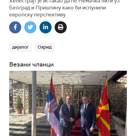
Хебестрајт је истакао да ће Немачка бити уз
Београд и Приштину како би испунили
европску перспективу.
дијалог
Охрид
Везани чланци