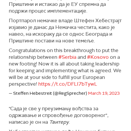
Приштини и истакао да је ЕУ спремна да
подржи процес имплементације.
Портпарол немачке владе Штефен Хебестрајт
изјавио је данас да Немачка честита, како је
навео, на искораку да се однос Београда и
Приштине постави на нове темеље.
Congratulations on this breakthrough to put the
relationship between
#Serbia
and
#Kosovo
on a
new footing! Now it is all about taking leadership
for keeping and implementing what is agreed. We
will be at your side to fulfill your European
perspective!
https://t.co/DFLI7bTywL
— Steffen Hebestreit (@RegSprecher)
March 19, 2023
"Сада је све у преузимању вођства за
одржавање и спровођење договореног",
написао је он на
Твитеру
.