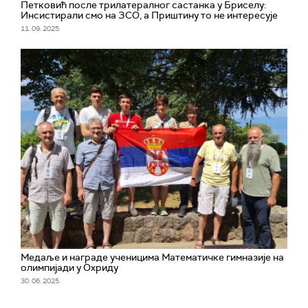
Петковић после трилатералног састанка у Бриселу:
Инсистирали смо на ЗСО, а Приштину то не интересује
11. 09. 2025.
Медаље и награде ученицима Математичке гимназије на
олимпијади у Охриду
30. 06. 2025.