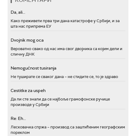
КОМЕНТАРИ
Da, ali...
Како преживети прва три дана катастрофе у Србији, и за
шта нас припрема ЕУ
Dvojnik mog oca
Вероватно свако од нас има свог двојника са којим дели и
сличну ДНК
Nemogućnost tusiranja
Не туширате се сваког дана – не стидите се, то је здраво
Cestitke za uspeh
Да ли сте знали да се најбоље грамофонске ручице
производе у Србији
Re: Eh...
Лесковачка спржа – производ са заштићеним географским
пореклом