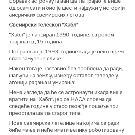
Боравак астронаута ван шатла трајао је више
од осам сати и био је шести најдужи у историји
америчких свемирских летова
Свемирски телескоп "Хабл"
"Хабл" је лансиран 1990. године, са роком
трајања од 15 година.
Поправљан је 1993. године када је неко време
слао замућене слике.
Након тога је наставио без проблема да ради,
шаљући на земљу, између осталог, "звезде у
агонији рађања и умирања".
Нема изгледа да ће се астронаути икада више
вратити на "Хабл", јер се НАСА спрема да
следеће године у старо гвожђе пошаље три
преостала шатла старог типа.
Нове свемирске летелице на којима се ради
биће мање и неће имати велику роботизовану