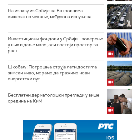
На излазу из Србије на Батровцима
вишесатно чекање, међузона испуњена
Инвестициони фондови у Србији – поверење
у њих и даље мало, али постоји простор за
раст
Шкобаљ: Потрошња струје лети достигла
зимски ниво, морамо да тражимо нови
енергетски пут
Бесплатни дерматолошки прегледи у више
средина на КиМ