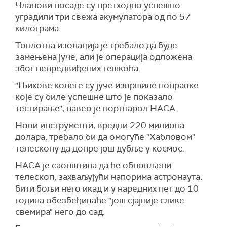
Чланови посаде су претходно успешно
уградили три свежа акумулатора од по 57
килограма.
Топлотна изолација је требало да буде
замењена јуче, али је операција одложена
због непредвиђених тешкоћа.
"Њихове колеге су јуче извршиле поправке
које су биле успешне што је показало
тестирање", навео је портпарол НАСА.
Нови инструменти, вредни 220 милиона
долара, требало би да омогуће "Хабловом"
телескопу да допре још дубље у космос.
НАСА је саопштила да ће обновљени
телескоп, захваљујући напорима астронаута,
бити бољи него икад и у наредних пет до 10
година обезбеђиваће "још сјајније слике
свемира" него до сад.