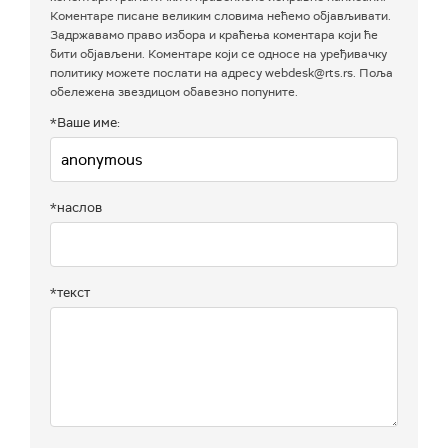
Коментаре писане великим словима нећемо објављивати.
Задржавамо право избора и краћења коментара који ће
бити објављени. Коментаре који се односе на уређивачку
политику можете послати на адресу webdesk@rts.rs. Поља
обележена звездицом обавезно попуните.
*Ваше име:
*наслов
*текст