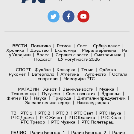
|
|
|
|
ВЕСТИ
Политика
Регион
Свет
Србија данас
|
|
|
|
Хроника
Друштво
Економија
Мерила времена
Рат
|
|
|
|
у Украјини
Време
Сервисне вести
Сматрачница
|
Подкаст
ЕУ могућности 2026
|
|
|
|
СПОРТ
Фудбал
Кошарка
Тенис
Одбојка
|
|
|
|
Рукомет
Ватерполо
Атлетика
Ауто-мото
Остали
|
спортови
Меморијал РТС
|
|
|
МАГАЗИН
Живот
Занимљивости
Музика
|
|
|
|
Технологијa
Путујемо
Свет познатих
Здравље
|
|
|
|
Филм и ТВ
Наука
Природа
Дигитални предузетник
|
За мале велике хероје
Наизглед здрав
|
|
|
|
|
ТВ
РТС 1
РТС 2
РТС 3
РТС Свет
РТС Наука
|
|
|
|
РТС Драма
РТС Живот
РТС Класика
РТС Коло
|
|
РТС Трезор
РТС Музика
РТС Полетарац
|
|
РАДИО
Радио Београд 1
Радио Београд 2
Радио