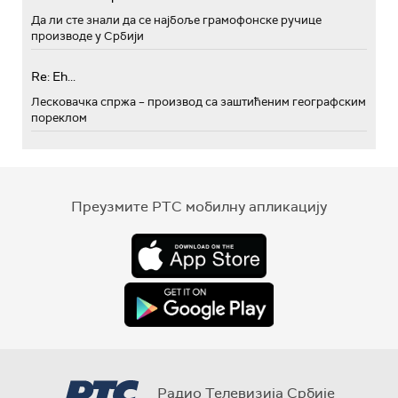
Да ли сте знали да се најбоље грамофонске ручице
производе у Србији
Re: Eh...
Лесковачка спржа – производ са заштићеним географским
пореклом
Преузмите РТС мобилну апликацију
Радио Телевизија Србије