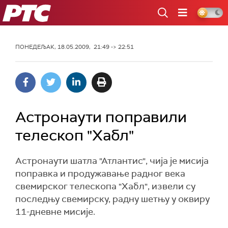
РТС
ПОНЕДЕЉАК, 18.05.2009, 21:49 -> 22:51
Астронаути поправили
телескоп "Хабл"
Астронаути шатла "Атлантис", чија је мисија
поправка и продужавање радног века
свемирског телескопа "Хабл", извели су
последњу свемирску, радну шетњу у оквиру
11-дневне мисије.