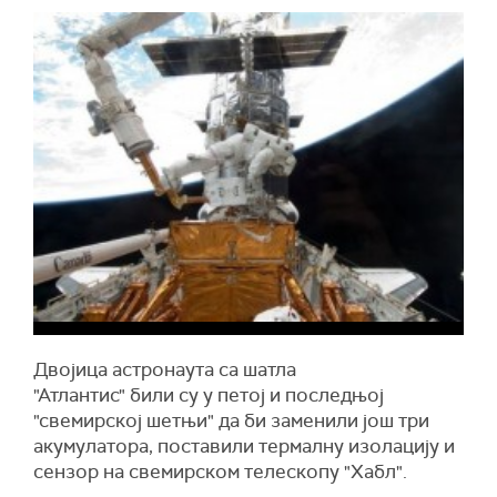
Двојица астронаута са шатла
"Атлантис" били су у петој и последњој
"свемирској шетњи" да би заменили још три
акумулатора, поставили термалну изолацију и
сензор на свемирском телескопу "Хабл".