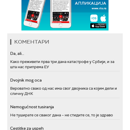
КОМЕНТАРИ
Da, ali...
Како преживети прва три дана катастрофе у Србији, и за
шта нас припрема ЕУ
Dvojnik mog oca
Вероватно свако од нас има свог двојника са којим дели и
сличну ДНК
Nemogućnost tusiranja
Не туширате се сваког дана – не стидите се, то је здраво
Cestitke za uspeh