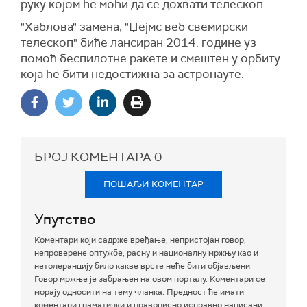
руку којом ће моћи да се дохвати телескоп.
"Хаблова" замена, "Џејмс веб свемирски
телескоп" биће лансиран 2014. године уз
помоћ беспилотне ракете и смештен у орбиту
која ће бити недостижна за астронауте.
БРОЈ КОМЕНТАРА
0
ПОШАЉИ КОМЕНТАР
Упутство
Коментари који садрже вређање, непристојан говор,
непроверене оптужбе, расну и националну мржњу као и
нетолеранцију било какве врсте неће бити објављени.
Говор мржње је забрањен на овом порталу. Коментари се
морају односити на тему чланка. Предност ће имати
коментари граматички и правописно исправно написани.