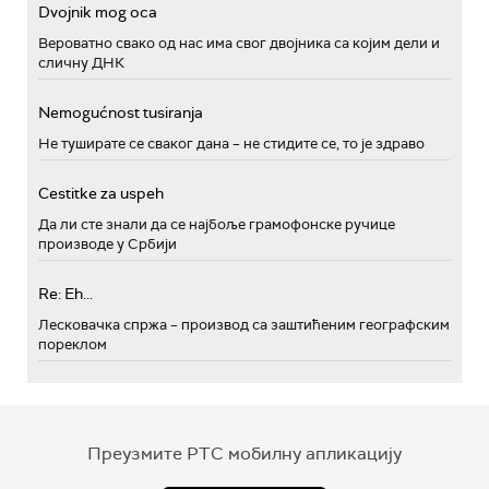
Dvojnik mog oca
Вероватно свако од нас има свог двојника са којим дели и
сличну ДНК
Nemogućnost tusiranja
Не туширате се сваког дана – не стидите се, то је здраво
Cestitke za uspeh
Да ли сте знали да се најбоље грамофонске ручице
производе у Србији
Re: Eh...
Лесковачка спржа – производ са заштићеним географским
пореклом
Преузмите РТС мобилну апликацију