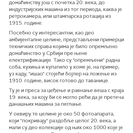
домаћинству још с почетка 20. века, до
индустријских машина из тог периода, каква је
ретрокамера, или штампарска ротација из
1915. године.
Посебно су интересантни, као део
амбијенталне целине, представљени примерци
техничких справа којима је било опремљено
домаћинство у Србији пре њене
електрификације. Тако су "опремљени" радна
соба, кухиња и купатило у коме је, на пример,
уз каду, "ишао" стојећи бојлер на ложење из
1910. године, висок готово до таванице.
Ту је и преса за цеђење и равнање веша с краја
19. века, за коју би се могло рећи да је претеча
данашњих машина за пеглање.
У оквиру те целине је око 50 фотоапарата,
који "покривају" раздобље целог 20. века, а
мали су део колекције од њих око 1000 које је