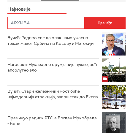
Најновије
Вучић: Радимо све да олакшамо ужасно
тежак живот Србима на Косову и Метохији
Нагасаки: Нуклеарно оружје није нужно, већ
апсолутно зло
Вучић: Стари железнички мост биће
најмодернија атракција, завршетак до Експа
Преминуо радник РТС-а Богдан Мркобрада
- Боле.