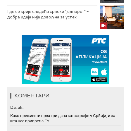
Где се крије следећи српски "једнорог" –
добра идеја није довољна за успех
КОМЕНТАРИ
Da, ali...
Како преживети прва три дана катастрофе у Србији, и за
шта нас припрема ЕУ