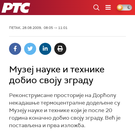
РТС
ПЕТАК, 28.08.2009, 08:05 -> 11:01
Музеј науке и технике
добио своју зграду
Реконструисане просторије на Дорћолу
некадашње термоцентралне додељене су
Музеју науке и технике који је после 20
година коначно добио своју зграду. Већ је
постављена и прва изложба.