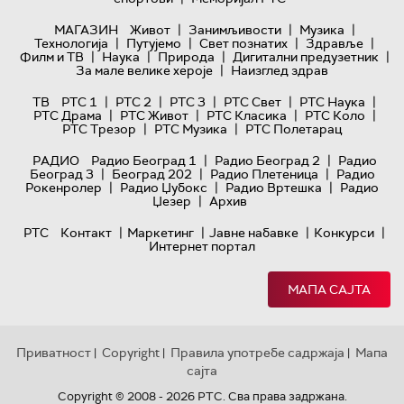
|
|
|
МАГАЗИН
Живот
Занимљивости
Музика
|
|
|
|
Технологијa
Путујемо
Свет познатих
Здравље
|
|
|
|
Филм и ТВ
Наука
Природа
Дигитални предузетник
|
За мале велике хероје
Наизглед здрав
|
|
|
|
|
ТВ
РТС 1
РТС 2
РТС 3
РТС Свет
РТС Наука
|
|
|
|
РТС Драма
РТС Живот
РТС Класика
РТС Коло
|
|
РТС Трезор
РТС Музика
РТС Полетарац
|
|
РАДИО
Радио Београд 1
Радио Београд 2
Радио
|
|
|
Београд 3
Београд 202
Радио Плетеница
Радио
|
|
|
Рокенролер
Радио Џубокс
Радио Вртешка
Радио
|
Џезер
Архив
|
|
|
|
РТС
Контакт
Маркетинг
Јавне набавке
Конкурси
Интернет портал
МАПА САЈТА
Приватност
Copyright
Правила употребе садржаја
Мапа
|
|
|
сајта
Copyright © 2008 - 2026 РТС. Сва права задржана.