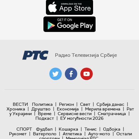
Радио Телевизија Србије
|
|
|
|
ВЕСТИ
Политика
Регион
Свет
Србија данас
|
|
|
|
Хроника
Друштво
Економија
Мерила времена
Рат
|
|
|
|
у Украјини
Време
Сервисне вести
Сматрачница
|
Подкаст
ЕУ могућности 2026
|
|
|
|
СПОРТ
Фудбал
Кошарка
Тенис
Одбојка
|
|
|
|
Рукомет
Ватерполо
Атлетика
Ауто-мото
Остали
|
спортови
Меморијал РТС