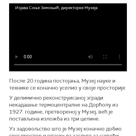
Изјава Соње Зимоњић, директорке Музеја
После 20 година постојања, Музеј науке и
технике се коначно уселио у своје просторије.
У делимично реконструисаној згради
некадашње термоцентралне на Дорћолу из
1927. године, претвореној у Музеј, већ је
постављена изложба из три целине.
Уз задовољство што је Музеј коначно добио
свој простор и опаску да заслуге за највећи