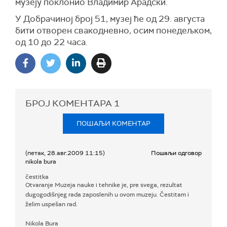
музеју поклонио Владимир Арадски.
У Добрачиној број 51, музеј ће од 29. августа
бити отворен свакодневно, осим понедељком,
од 10 до 22 часа.
БРОЈ КОМЕНТАРА
1
ПОШАЉИ КОМЕНТАР
(петак, 28.авг.2009 11:15)
Пошаљи одговор
nikola bura
čestitka
Otvaranje Muzeja nauke i tehnike je, pre svega, rezultat
dugogodišnjeg rada zaposlenih u ovom muzeju. Čestitam i
želim uspešan rad.
Nikola Bura