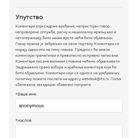
Упутство
Коментари који садрже вређање, непристојан говор,
непроверене оптужбе, расну и националну мржњу као и
нетолеранцију било какве врсте неће бити објављени.
Говор мржње је забрањен на овом порталу. Коментари се
морају односити на тему чланка. Предност ће имати
коментари граматички и правописно исправно написани.
Коментаре писане великим словима нећемо објављивати.
Задржавамо право избора и краћења коментара који ће
бити објављени. Коментаре који се односе на уређивачку
политику можете послати на адресу webdesk@rts.rs. Поља
обележена звездицом обавезно попуните.
*Ваше име:
*наслов