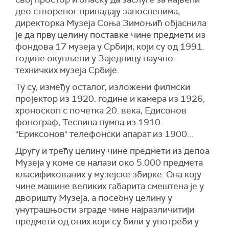
део створеног припадају запосленима,
директорка Музеја Соња Зимоњић објаснила
је да прву целину поставке чине предмети из
фондова 17 музеја у Србији, који су од 1991.
године окупљени у Заједницу научно-
техничких музеја Србије.
Ту су, између осталог, изложени филмски
пројектор из 1920. године и камера из 1926,
хроноскоп с почетка 20. века, Едисонов
фонограф, Теслина пумпа из 1910.
"Ериксонов" телефонски апарат из 1900...
Другу и трећу целину чине предмети из депоа
Музеја у коме се налази око 5.000 предмета
класификованих у музејске збирке. Она коју
чине машине великих габарита смештена је у
дворишту Музеја, а посебну целину у
унутрашњости зграде чине најразличитији
предмети од оних који су били у употреби у