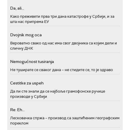
Da, ali...
Како преживети прва три дана катастрофе у Србији, и за
шта нас припрема ЕУ
Dvojnik mog oca
Вероватно свако од нас има свог двојника са којим дели и
сличну ДНК
Nemogućnost tusiranja
Не туширате се сваког дана – не стидите се, то је здраво
Cestitke za uspeh
Да ли сте знали да се најбоље грамофонске ручице
производе у Србији
Re: Eh...
Лесковачка спржа – производ са заштићеним географским
пореклом