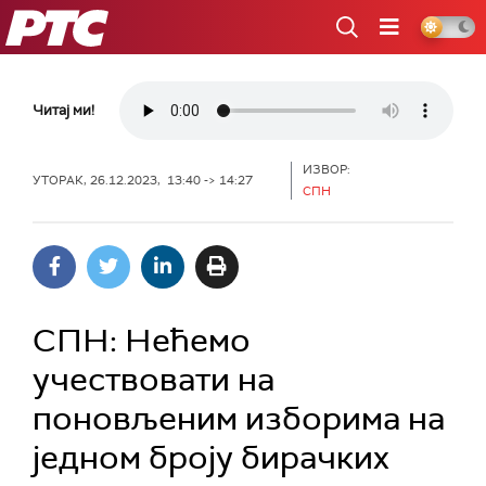
РТС
Читај ми!
ИЗВОР:
УТОРАК, 26.12.2023, 13:40 -> 14:27
СПН
СПН: Нећемо
учествовати на
поновљеним изборима на
једном броју бирачких