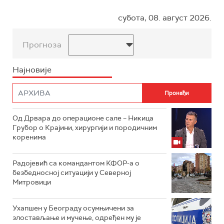
субота, 08. август 2026.
Прогноза
Најновије
Од Дрвара до операционе сале – Никица
Грубор о Крајини, хирургији и породичним
коренима
Радојевић са командантом КФОР-а о
безбедносној ситуацији у Северној
Митровици
Ухапшен у Београду осумњичени за
злостављање и мучење, одређен му је