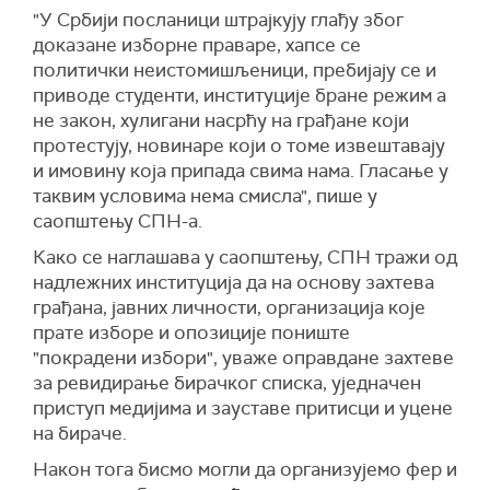
"У Србији посланици штрајкују глађу због
доказане изборне праваре, хапсе се
политички неистомишљеници, пребијају се и
приводе студенти, институције бране режим а
не закон, хулигани насрћу на грађане који
протестују, новинаре који о томе извештавају
и имовину која припада свима нама. Гласање у
таквим условима нема смисла", пише у
саопштењу СПН-а.
Како се наглашава у саопштењу, СПН тражи од
надлежних институција да на основу захтева
грађана, јавних личности, организација које
прате изборе и опозиције пониште
"покрадени избори", уваже оправдане захтеве
за ревидирање бирачког списка, уједначен
приступ медијима и зауставе притисци и уцене
на бираче.
Након тога бисмо могли да организујемо фер и