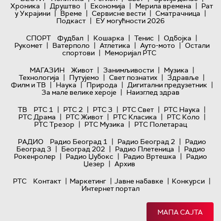
|
|
|
|
Хроника
Друштво
Економија
Мерила времена
Рат
|
|
|
|
у Украјини
Време
Сервисне вести
Сматрачница
|
Подкаст
ЕУ могућности 2026
|
|
|
|
СПОРТ
Фудбал
Кошарка
Тенис
Одбојка
|
|
|
|
Рукомет
Ватерполо
Атлетика
Ауто-мото
Остали
|
спортови
Меморијал РТС
|
|
|
МАГАЗИН
Живот
Занимљивости
Музика
|
|
|
|
Технологијa
Путујемо
Свет познатих
Здравље
|
|
|
|
Филм и ТВ
Наука
Природа
Дигитални предузетник
|
За мале велике хероје
Наизглед здрав
|
|
|
|
|
ТВ
РТС 1
РТС 2
РТС 3
РТС Свет
РТС Наука
|
|
|
|
РТС Драма
РТС Живот
РТС Класика
РТС Коло
|
|
РТС Трезор
РТС Музика
РТС Полетарац
|
|
РАДИО
Радио Београд 1
Радио Београд 2
Радио
|
|
|
Београд 3
Београд 202
Радио Плетеница
Радио
|
|
|
Рокенролер
Радио Џубокс
Радио Вртешка
Радио
|
Џезер
Архив
|
|
|
|
РТС
Контакт
Маркетинг
Јавне набавке
Конкурси
Интернет портал
МАПА САЈТА