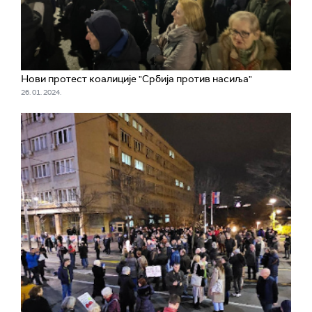
Нови протест коалиције "Србија против насиља"
26. 01. 2024.