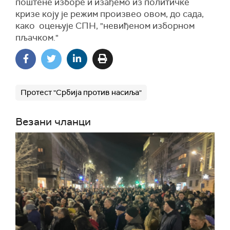
поштене изборе и изађемо из политичке
кризе коју је режим произвео овом, до сада,
како оцењује СПН, "невиђеном изборном
пљачком."
Протест "Србија против насиља"
Везани чланци