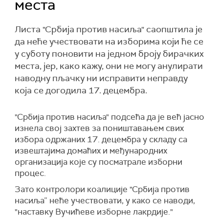
места
Листа "Србија против насиља" саопштила је
да неће учествовати на изборима који ће се
у суботу поновити на једном броју бирачких
места, јер, како кажу, они не могу анулирати
наводну пљачку ни исправити неправду
која се догодила 17. децембра.
"Србија против насиља" подсећа да је већ јасно
изнела свој захтев за поништавањем свих
избора одржаних 17. децембра у складу са
извештајима домаћих и међународних
организација које су посматрале изборни
процес.
Зато контролори коалиције "Србија против
насиља” неће учествовати, у како се наводи,
"наставку Вучићеве изборне лакрдије."