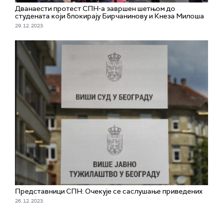
Дванаести протест СПН-а завршен шетњом до
студената који блокирају Бирчанинову и Кнеза Милоша
29. 12. 2023.
Представници СПН: Очекује се саслушање приведених
26. 12. 2023.