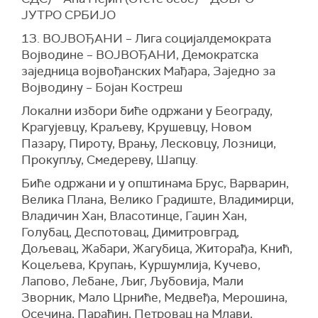
ЈУТРО СРБИЈО
13. ВОЈВОЂАНИ – Лига социјалдемократа
Војводине – ВОЈВОЂАНИ, Демократска
заједница војвођанских Мађара, Заједно за
Војводину – Бојан Костреш
Локални избори биће одржани у Београду,
Kрагујевцу, Kраљеву, Kрушевцу, Новом
Пазару, Пироту, Врању, Лесковцу, Лозници,
Прокупљу, Смедереву, Шапцу.
Биће одржани и у општинама Брус, Варварин,
Велика Плана, Велико Градиште, Владимирци,
Владичин Хан, Власотинце, Гаџин Хан,
Голубац, Деспотовац, Димитровград,
Дољевац, Жабари, Жагубица, Житорађа, Kнић,
Kоцељева, Kрупањ, Kуршумлија, Kучево,
Лапово, Лебане, Љиг, Љубовија, Мали
Зворник, Мало Црниће, Медвеђа, Мерошина,
Осечина, Параћин, Петровац на Млави,