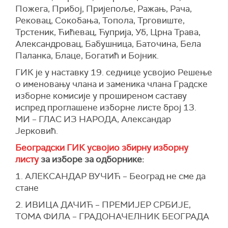
Пожега, Прибој, Пријепоље, Ражањ, Рача,
Рековац, Сокобања, Топола, Трговиште,
Трстеник, Ћићевац, Ћуприја, Уб, Црна Трава,
Александровац, Бабушница, Баточина, Бела
Паланка, Блаце, Богатић и Бојник.
ГИК је у наставку 19. седнице усвојио Решење
о именовању члана и заменика члана Градске
изборне комисије у проширеном саставу
испред проглашене изборне листе број 13.
МИ – ГЛАС ИЗ НАРОДА, Александар
Јерковић.
Београдски ГИК усвојиo
з
бирну изборну
листу
за изборе за одборнике:
1. АЛЕКСАНДАР ВУЧИЋ – Београд не сме да
стане
2. ИВИЦА ДАЧИЋ – ПРЕМИЈЕР СРБИЈЕ,
ТОМА ФИЛА – ГРАДОНАЧЕЛНИК БЕОГРАДА