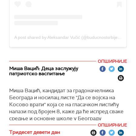
A post shared by Aleksandar Vučić (@buducnostsrbijeav)
ОПШИРНИЈЕ
Миша Вацић: Деца заслужују
патриотско васпитање
Миша Вацић, кандидат за градоначелника
Београда и носилац листе "Да се војска на
Косово врати" која се на гласачком листићу
налази под бројем 8, каже да ће испред сваке
средње и основне школе у Београду
поставити паное са натписом "Да се војска на
ОПШИРНИЈЕ
Косово врати".
Тридесет девети дан