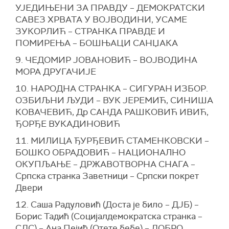
УЈЕДИЊЕНИ ЗА ПРАВДУ – ДЕМОКРАТСКИ
САВЕЗ ХРВАТА У ВОЈВОДИНИ, УСАМЕ
ЗУКОРЛИЋ – СТРАНКА ПРАВДЕ И
ПОМИРЕЊА – БОШЊАЦИ САНЏАКА
9. ЧЕДОМИР ЈОВАНОВИЋ – ВОЈВОДИНА
МОРА ДРУГАЧИЈЕ
10.
Н
АРОДНА СТРАНКА – СИГУРАН ИЗБОР.
ОЗБИЉНИ ЉУДИ – ВУК ЈЕРЕМИЋ, СИНИША
КОВАЧЕВИЋ, Др САНДА РАШКОВИЋ ИВИЋ,
ЂОРЂЕ ВУКАДИНОВИЋ
11. МИЛИЦА ЂУРЂЕВИЋ СТАМЕНКОВСКИ –
БОШКО ОБРАДОВИЋ – НАЦИОНАЛНО
ОКУПЉАЊЕ – ДРЖАВОТВОРНА СНАГА –
Српска странка Заветници – Српски покрет
Двери
12.
С
аша Радуловић (Доста је било – ДЈБ) –
Борис Тадић (Социјалдемократска странка –
СДС) – Ана Пејић (Отете бебе) – ДОБРО