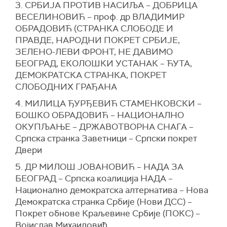
3. СРБИЈА ПРОТИВ НАСИЉА – ДОБРИЦА
ВЕСЕЛИНОВИЋ – проф. др ВЛАДИМИР
ОБРАДОВИЋ (СТРАНКА СЛОБОДЕ И
ПРАВДЕ, НАРОДНИ ПОКРЕТ СРБИЈЕ,
ЗЕЛЕНО-ЛЕВИ ФРОНТ, НЕ ДАВИМО
БЕОГРАД, ЕКОЛОШКИ УСТАНАК – ЋУТА,
ДЕМОКРАТСКА СТРАНКА, ПОКРЕТ
СЛОБОДНИХ ГРАЂАНA
4. МИЛИЦА ЂУРЂЕВИЋ СТАМЕНКОВСКИ –
БОШКО ОБРАДОВИЋ – НАЦИОНАЛНО
ОКУПЉАЊЕ – ДРЖАВОТВОРНА СНАГА –
Српска странка Заветници – Српски покрет
Двери
5. ДР МИЛОШ ЈОВАНОВИЋ – НАДА ЗА
БЕОГРАД – Српска коалиција НАДА –
Национално демократска алтернатива – Нова
Демократска странка Србије (Нoви ДСС) –
Покрет обнове Краљевине Србије (ПОКС) –
Војислав Михаиловић