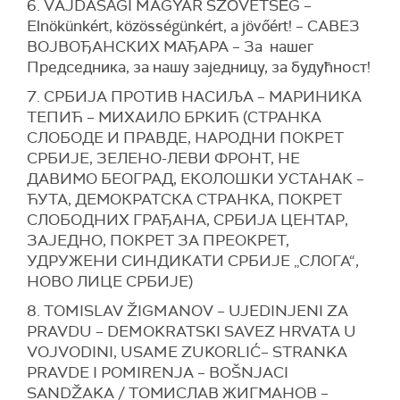
6. VАJDASÁGI MAGYAR SZÖVETSÉG –
Elnökünkért, közösségünkért, a jövőért! – САВЕЗ
ВОЈВОЂАНСКИХ МАЂАРА – За нашег
Председника, за нашу заједницу, за будућност!
7. СРБИЈА ПРОТИВ НАСИЉА – МАРИНИКА
ТЕПИЋ – МИХАИЛО БРКИЋ (СТРАНКА
СЛОБОДЕ И ПРАВДЕ, НАРОДНИ ПОКРЕТ
СРБИЈЕ, ЗЕЛЕНО-ЛЕВИ ФРОНТ, НЕ
ДАВИМО БЕОГРАД, ЕКОЛОШКИ УСТАНАК –
ЋУТА, ДЕМОКРАТСКА СТРАНКА, ПОКРЕТ
СЛОБОДНИХ ГРАЂАНА, СРБИЈА ЦЕНТАР,
ЗАЈЕДНО, ПОКРЕТ ЗА ПРЕОКРЕТ,
УДРУЖЕНИ СИНДИКАТИ СРБИЈЕ „СЛОГА“,
НОВО ЛИЦЕ СРБИЈЕ)
8. TOMISLAV ŽIGMANOV – UJEDINJENI ZA
PRAVDU – DEMOKRATSKI SAVEZ HRVATA U
VOJVODINI, USAME ZUKORLIĆ– STRANKA
PRAVDE I POMIRENJA – BOŠNJACI
SANDŽAKA / ТОМИСЛАВ ЖИГМАНОВ –