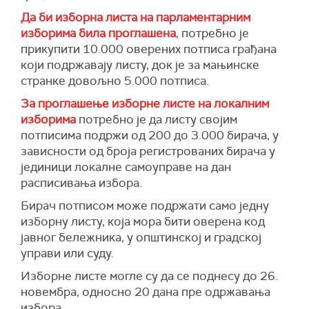
Да би изборна листа на парламентарним
изборима била проглашена
, потребно је
прикупити 10.000 оверених потписа грађана
који подржавају листу, док је за мањинске
странке довољно 5.000 потписа.
За проглашење изборне листе на локалним
изборима
потребно је да листу својим
потписима подржи од 200 до 3.000 бирача, у
зависности од броја регистрованих бирача у
јединици локалне самоуправе на дан
расписивања избора.
Бирач потписом може подржати само једну
изборну листу, која мора бити оверена код
јавног бележника, у општинској и градској
управи или суду.
Изборне листе могле су да се поднесу до 26.
новембра, односно 20 дана пре одржавања
избора.