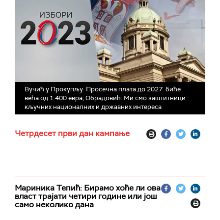
Вучић у Прокупљу: Просечна плата до 2027. биће
већа од 1.400 евра; Обрадовић: Ми смо заштитници
кључних националних и државних интереса
Четрдесет први дан кампање
Мариника Тепић: Бирамо хоће ли ова
власт трајати четири године или још
само неколико дана