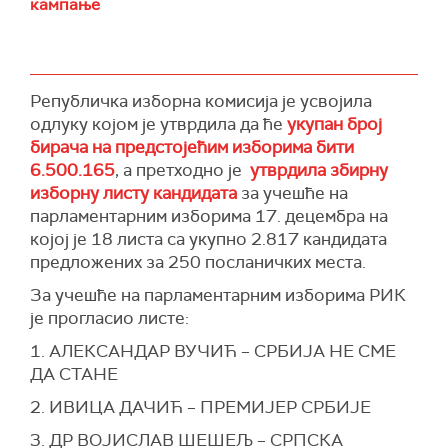
кампање
"Сва деца заслужују да расту са пробуђеном
патриотском свести. Чак и ако су им родитељи
издајничког опредељења, деца заслужују
патриотско васпитање", рекао је Вацић.
Републичка изборна комисија је усвојила
одлуку којом је утврдила да ће
укупан број
бирача на предстојећим изборима бити
6.500.165
, а претходно је
утврдила збирну
изборну листу кандидата
за учешће на
парламентарним изборима 17. децембра на
којој је 18 листа са укупно 2.817 кандидата
предложених за 250 посланичких места.
За учешће на парламентарним изборима РИК
је прогласио листе:
1. АЛЕКСАНДАР ВУЧИЋ – СРБИЈА НЕ СМЕ
ДА СТАНЕ
2. ИВИЦА ДАЧИЋ – ПРЕМИЈЕР СРБИЈЕ
3. ДР ВОЈИСЛАВ ШЕШЕЉ – СРПСКА