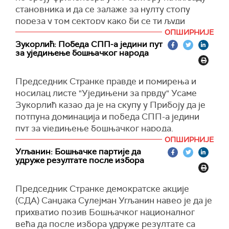
БРИКС-у", каже Обрадовић.
Сматра да је позиција коју су заузели
становника и да се залаже за нулту стопу
председник Вучић и Савет за националну
пореза у том сектору како би се ти људи
"Време је за нове људе и неку нову политику",
безбедност, веома важна. "То је да се
задржали у земљи.
ОПШИРНИЈЕ
закључио је Обрадовић.
базирамо на српским националним и
Зукорлић: Победа СПП-а једини пут
Он је рекао и да је за промену образовног
за уједињење бошњачког народа
државним интересима, да водимо суверену и
система и формирање центара за
независну спољну политику", закључио је
преквалификацију како би и старији могли да
Дачић.
П
редседник Странке правде и помирења и
се баве пословима који су профитабилнији.
носилац листе "
У
једињени за првду
" Усаме
"Ово је Србија која не постоји у нашем јавном
Зукорлић казао да је на скупу у Прибоју да је
животу. Србија које нема ни у овој изборној
потпуна доминација и победа СПП-а једини
кампањи. Ово је Гамес.цон, место где се
пут за уједињење бошњачког народа.
окупљају најталентованији, најпаметнији људи
ОПШИРНИЈЕ
Истакао да Бошњаци више себи не смеју
нашег друштва. Они стварају 10 милијарди
Угљанин: Бошњачке партије да
дозволити уситњавање преко великог броја
евра годишње, од којих само два завршавају у
удруже резултате после избора
изборних листа.
Србији, а осталих осам у пореским рајевима,
од Ирске преко Малте, Дубаја, Естоније",
Председник Странке демократске акције
рекао је Јовановић у видеу који је објавио у
(СДА) Санџака Сулејман Угљанин навео је да је
склопу изборне кампање, на фестивалу сајму
прихватио позив Бошњачког националног
гејминга и поп културе одржаном на
већа да после избора удруже резултате са