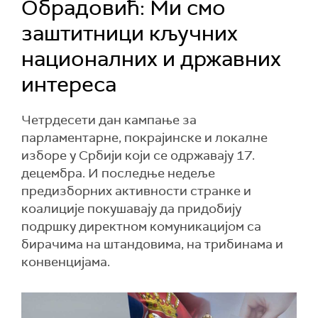
Обрадовић: Ми смо
заштитници кључних
националних и државних
интереса
Четрдесети дан кампање за
парламентарне, покрајинске и локалне
изборе у Србији који се одржавају 17.
децембра. И последње недеље
предизборних активности странке и
коалиције покушавају да придобију
подршку директном комуникацијом са
бирачима на штандовима, на трибинама и
конвенцијама.