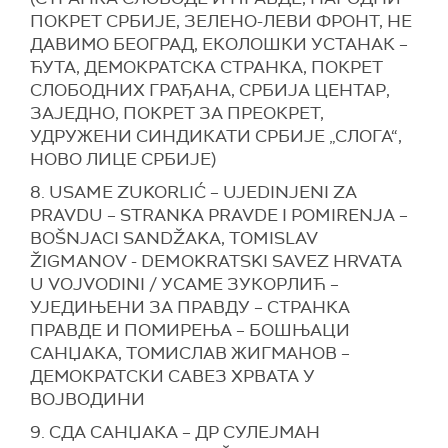
ПОКРЕТ СРБИЈЕ, ЗЕЛЕНО-ЛЕВИ ФРОНТ, НЕ
ДАВИМО БЕОГРАД, ЕКОЛОШКИ УСТАНАК –
ЋУТА, ДЕМОКРАТСКА СТРАНКА, ПОКРЕТ
СЛОБОДНИХ ГРАЂАНА, СРБИЈА ЦЕНТАР,
ЗАЈЕДНО, ПОКРЕТ ЗА ПРЕОКРЕТ,
УДРУЖЕНИ СИНДИКАТИ СРБИЈЕ „СЛОГА“,
НОВО ЛИЦЕ СРБИЈЕ)
8. USAME ZUKORLIĆ – UJEDINJENI ZA
PRAVDU – STRANKA PRAVDE I POMIRENJA –
BOŠNJACI SANDŽAKA, TOMISLAV
ŽIGMANOV - DEMOKRATSKI SAVEZ HRVATA
U VOJVODINI / УСАМЕ ЗУКОРЛИЋ –
УЈЕДИЊЕНИ ЗА ПРАВДУ – СТРАНКА
ПРАВДЕ И ПОМИРЕЊА – БОШЊАЦИ
САНЏАКА, ТОМИСЛАВ ЖИГМАНОВ –
ДЕМОКРАТСКИ САВЕЗ ХРВАТА У
ВОЈВОДИНИ
9. СДА САНЏАКА – ДР СУЛЕЈМАН