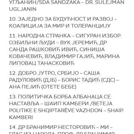
УГЉАНИН/SDA SANDŽAKA – DR. SULEJMAN
UGLJANIN
10. ЗАЈЕДНО ЗА БУДУЋНОСТ И РАЗВОЈ –
КОАЛИЦИЈА ЗА МИР И ТОЛЕРАНЦИЈУ
11. НАРОДНА СТРАНКА – СИГУРАН ИЗБОР.
ОЗБИЉНИ ЉУДИ – ВУК ЈЕРЕМИЋ, ДР
САНДА РАШКОВИЋ ИВИЋ, СИНИША
КОВАЧЕВИЋ, ВЛАДИМИР ГАЈИЋ, МАРИНА
ЛИПОВАЦ ТАНАСКОВИЋ
12. ДОБРО ЈУТРО, СРБИЈО – САША
РАДУЛОВИЋ (ДЈБ) – БОРИС ТАДИЋ (СДС) –
АНА ПЕЈИЋ (ОТЕТЕ БЕБЕ)
13. ПОЛИТИЧКА БОРБА АЛБАНАЦА СЕ
НАСТАВЉА – ШАИП КАМБЕРИ /BETEJA
POLITIKE E SHQIPTARËVE VAZHDON – SHAIP
KAMBERI
14. ДР БРАНИМИР НЕСТОРОВИЋ – МИ –
ГЛАС ИЗ НАРОДА, ПРОФ. ДР БРАНИМИР