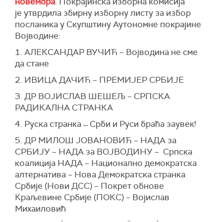
новембра
. Покрајинска изборна комисија
је
утврдила збирну изборну листу за избор
посланика у Скупштину Аутономне покрајине
Војводине:
1. АЛЕКСАНДАР ВУЧИЋ – Војводина не сме
да стане
2. ИВИЦА ДАЧИЋ – ПРЕМИЈЕР СРБИЈЕ
3. ДР ВОЈИСЛАВ ШЕШЕЉ – СРПСКА
РАДИКАЛНА СТРАНКА
4. Руска странка ̶ Срби и Руси браћа заувек!
5. ДР МИЛОШ ЈОВАНОВИЋ – НАДА за
СРБИЈУ – НАДА за ВОЈВОДИНУ – Српска
коалиција НАДА – Национално демократска
алтернатива – Нова Демократска странка
Србије (Нови ДСС) – Покрет обнове
Краљевине Србије (ПОКС) – Војислав
Михаиловић