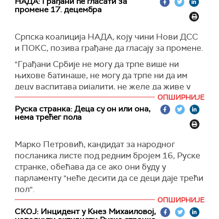
НАДА: Грађани ће гласати за
су јуче Јужни Банат.
државотворни савез Заветника и Двери
шансу да изразе своје погледе на отворен и
промене 17. децембра
гарант да ће Србија одбранити свој Устав и
конструктиван начин и да ће довести до већег
сачувати стратешке ресурсе у рукама народа.
јединства и мање поларизације. Присуство
Српска коалиција НАДА, коју чини Нови ДСС
великог броја посматрача ОЕБС-а у мисији
и ПОКС, позива грађане да гласају за промене.
показује нашу солидарност са народом
Србије", поручила је Карими.
"Грађани Србије не могу да трпе више ни
њихове батинаше, не могу да трпе ни да им
Осим ОЕБС-а, своје представнике имаће и
децу васпитава ријалити, не желе да живе у
Савет Европе и Европски парламент, а
партијској држави где је све везано за једну
ОПШИРНИЈЕ
закључке ће објавити на конференцији за
странку, која није заслужила да води ниједну
Руска странка: Деца су он или она,
новинаре дан после избора, 18. децембра.
нема трећег пола
самоуслугу, а камоли државу и зато ће гласати
за промене. Коалиција НАДА је гарант
промена у свим овим областима које сам
Марко Петровић, кандидат за народног
набројао. Народ хоће државу у којој ће се
посланика листе под редним бројем 16, Руске
осећати сигурно и која ће му бити мајка, а не
странке, обећава да се ако они буду у
маћеха", изјавио је председник ПОКС-а и један
парламенту "неће десити да се деци даје трећи
од лидера коалиције НАДА Војислав
пол".
Михаиловић.
ОПШИРНИЈЕ
"У складу са традиционалном Србијом и
СКОЈ: Инцидент у Кнез Михаиловој,
примером Владимира Путина, обећава