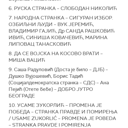
6. РУСКА СТРАНКА – СЛОБОДАН НИКОЛИЋ
7. НАРОДНА СТРАНКА – СИГУРАН ИЗБОР.
ОЗБИЉНИ ЉУДИ – ВУК ЈЕРЕМИЋ,
ВЛАДИМИР ГАЈИЋ, Др САНДА РАШКОВИЋ
ИВИЋ, СИНИША КОВАЧЕВИЋ, МАРИНА
ЛИПОВАЦ ТАНАСКОВИЋ
8. ДА СЕ ВОЈСКА НА КОСОВО ВРАТИ –
МИША ВАЦИЋ
9. Саша Радуловић (Доста је било – ДЈБ) –
Душко Вујошевић, Борис Тадић
(Социјалдемократска странка – СДС) – Ана
Пејић (Отете бебе) – ДОБРО ЈУТРО
БЕОГРАДЕ
10. УСАМЕ ЗУКОРЛИЋ – ПРОМЕНА ЈЕ
ПОБЕДА – СТРАНКА ПРАВДЕ И ПОМИРЕЊА
/ USAME ZUKORLIĆ – PROMENA JE POBEDA
– STRANKA PRAVDE I POMIRENJA