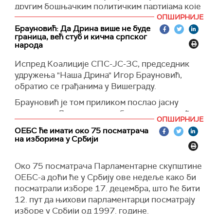
Београдском сајму.
другим бошњачким политичким партијама које
су, како се наводи у саопштењу СДА, "спремне
ОПШИРНИЈЕ
да задрже гласове у Санџаку".
Брауновић: Да Дрина више не буде
граница, већ стуб и кичма српског
"Сматрамо да само заједно можемо заступати
народа
питања и интересе од виталног значаја за
И
спред Коалиције СПС-ЈС-ЗС, председник
Бошњаке, те да заједничким деловањем
удружења "Наша Дрина" Игор Брауновић,
Бошњаци могу постати јак политички фактор
обратио се грађанима у Вишеграду.
за национални и економски просперитет
Санџака", навео је Угљанин.
Брауновић је т
ом приликом послао јасну
поруку: да Дрина више не буде граница, већ
Он је позвао све бошњачке политичке
ОПШИРНИЈЕ
стуб и кичма српског народа" и да ће се 17.
странке да се формира бошњачка скупштинска
ОЕБС ће имати око 75 посматрача
децембра показати колико је јака коалиција
већина у градовима и општинама Санџака и
на изборима у Србији
коју чине Социјалистичка партија Србије,
бошњачки посланички клуб у Скупштини
Јединствена Србија и Зелени Србије.
Србије, наводи се у саопштењу СДА Санџака.
Око 75 посматрача Парламентарне скупштине
ОЕБС-а доћи ће у Србију ове недеље како би
посматрали изборе 17. децембра, што ће бити
12. пут да њихови парламентарци посматрају
изборе у Србији од 1997. године.