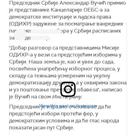
Председник Србије Александар Вучић примио
Србију са поносним народом који брине о
Истичу да ће инцидент бити пријављен
је представнике Канцеларије ОЕБС-a за
себи, који не дâ на себе, не дâ на своје. Туђе
организацији ЦРТА, која прати регуларност
демократске институције и људска права
нећемо, али своје не дамо", поручио је
избора.
(ОДИХР) задужене за посматрање ванредних
Шешељ.
парламентарних избора у Србији расписаних
"Ми знамо да смо на овим изборима једина
за 17. децембар.
антиимперијалистичка листа која је за јасну
сарадњу са братском Русијом, за чланство у
"Добар разговор са представницима Мисије
БРИКС-у и за прекид билатералне сарадње са
ОДИХР-а у вези са предстојећим изборима у
ционистичким Израелом, те из тог разлога
Србији. Наша земља је, као и увек до сада,
наша политика смета многима", саопштавају из
посвећена унапређењу изборног процеса, у
СКОЈ-а.
складу са тежњама усмереним на укупну
демократизацију друштва, а у оквирима закона
и уз поштовање преузетих обавеза", написао
је Вучић на свом
Инстаграму
.
View this post on Instagram
Председник је изразио очекивање да ће
предстојећи избори протећи фер, у
демократским условима и да ће глас народа
показати јасан пут Србије.