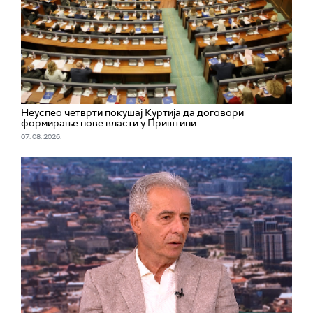
Неуспео четврти покушај Куртија да договори
формирање нове власти у Приштини
07. 08. 2026.