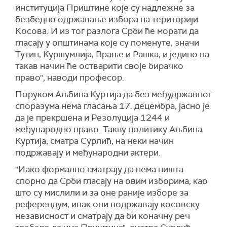
институција Приштине које су надлежне за
безбедно одржавање избора на територији
Косова. И из тог разлога Срби ће морати да
гласају у општинама које су поменуте, значи
Тутин, Куршумлија, Врање и Рашка, и једино на
такав начин ће остварити своје бирачко
право", наводи професор.
Поруком Аљбина Куртија да без међудржавног
споразума нема гласања 17. децембра, јасно је
да је прекршена и Резолуција 1244 и
међународно право. Такву политику Аљбина
Куртија, сматра Сурлић, на неки начин
подржавају и међународни актери.
"Иако формално сматрају да нема ништа
спорно да Срби гласају на овим изборима, као
што су мислили и за оне раније изборе за
референдум, ипак они подржавају косовску
независност и сматрају да би коначну реч