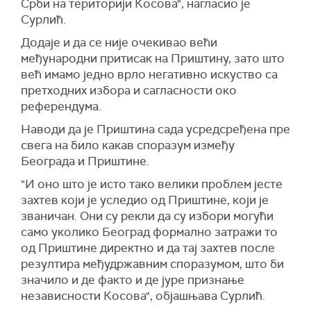
Срби на територији Косова", нагласио је
Сурлић.
Додаје и да се није очекивао већи
међународни притисак на Приштину, зато што
већ имамо једно врло негативно искуство са
претходних избора и сагласности око
референдума.
Наводи да је Приштина сада усредсређена пре
свега на било какав споразум између
Београда и Приштине.
"И оно што је исто тако велики проблем јесте
захтев који је уследио од Приштине, који је
званичан. Они су рекли да су избори могући
само уколико Београд формално затражи то
од Приштине директно и да тај захтев после
резултира међудржавним споразумом, што би
значило и де факто и де јуре признање
независности Косова", објашњава Сурлић.