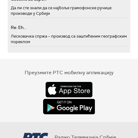
Да ли сте знали да се најбоље грамофонске ручице
производе у Србији
Re: Eh...
Лесковачка спржа – производ са заштићеним географским
пореклом
Преузмите РТС мобилну апликацију
Радио Телевизија Србије