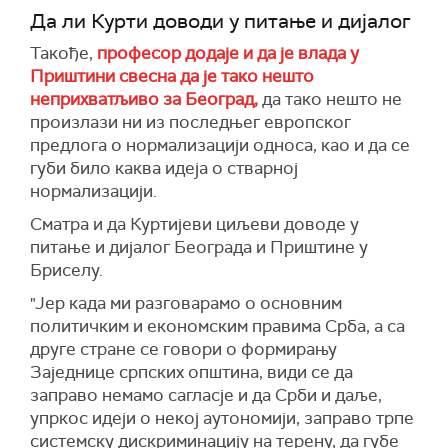
Да ли Курти доводи у питање и дијалог
Такође,
професор додаје и да је влада у
Приштини свесна да је тако нешто
неприхватљиво за Београд,
да тако нешто не
произлази ни из последњег европског
предлога о нормализацији односа, као и да се
губи било каква идеја о стварној
нормализацији.
Сматра и да Куртијеви циљеви доводе у
питање и дијалог Београда и Приштине у
Бриселу.
"Јер када ми разговарамо о основним
политичким и економским правима Срба, а са
друге стране се говори о формирању
Заједнице српских општина, види се да
заправо немамо сагласје и да Срби и даље,
упркос идеји о некој аутономији, заправо трпе
системску дискриминацију на терену, да губе