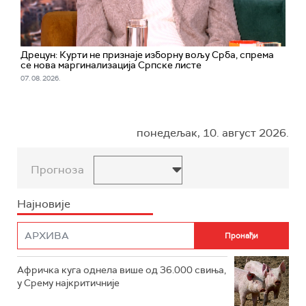
Дрецун: Курти не признаје изборну вољу Срба, спрема
се нова маргинализација Српске листе
07. 08. 2026.
понедељак, 10. август 2026.
Прогноза
Најновије
Афричка куга однела више од 36.000 свиња,
у Срему најкритичније