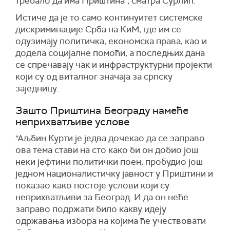
требало да има Приштина", сматра Сурлић.
Истиче да је то само континуитет системске
дискриминације Срба на КиМ, где им се
одузимају политичка, економска права, као и
додела социјалне помоћи, а последњих дана
се спречавају чак и инфраструктурни пројекти
који су од виталног значаја за српску
заједницу.
Зашто Приштина Београду намеће
неприхватљиве услове
"Аљбин Курти је једва дочекао да се заправо
ова тема стави на сто како би он добио још
неки јефтини политички поен, пробудио још
једном националистичку јавност у Приштини и
показао како постоје услови који су
неприхватљиви за Београд. И да он неће
заправо подржати било какву идеју
одржавања избора на којима ће учествовати