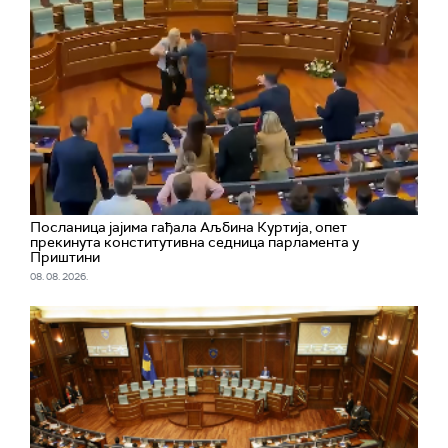
Посланица јајима гађала Аљбина Куртија, опет
прекинута конститутивна седница парламента у
Приштини
08. 08. 2026.