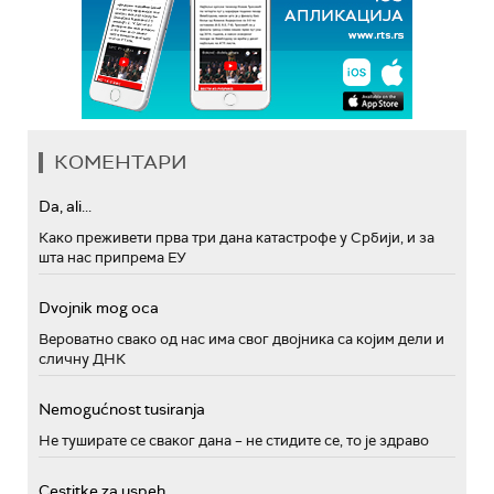
КОМЕНТАРИ
Da, ali...
Како преживети прва три дана катастрофе у Србији, и за
шта нас припрема ЕУ
Dvojnik mog oca
Вероватно свако од нас има свог двојника са којим дели и
сличну ДНК
Nemogućnost tusiranja
Не туширате се сваког дана – не стидите се, то је здраво
Cestitke za uspeh