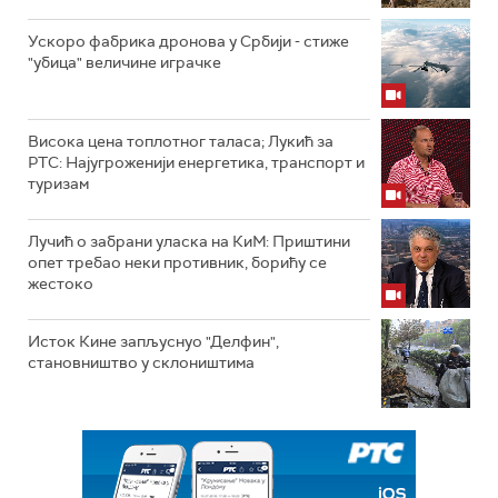
Ускоро фабрика дронова у Србији - стиже
"убица" величине играчке
Висока цена топлотног таласа; Лукић за
РТС: Најугроженији енергетика, транспорт и
туризам
Лучић о забрани уласка на КиМ: Приштини
опет требао неки противник, борићу се
жестоко
Исток Кине запљуснуо "Делфин",
становништво у склоништима