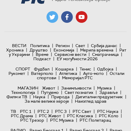
|
|
|
|
ВЕСТИ
Политика
Регион
Свет
Србија данас
|
|
|
|
Хроника
Друштво
Економија
Мерила времена
Рат
|
|
|
|
у Украјини
Време
Сервисне вести
Сматрачница
|
Подкаст
ЕУ могућности 2026
|
|
|
|
СПОРТ
Фудбал
Кошарка
Тенис
Одбојка
|
|
|
|
Рукомет
Ватерполо
Атлетика
Ауто-мото
Остали
|
спортови
Меморијал РТС
|
|
|
МАГАЗИН
Живот
Занимљивости
Музика
|
|
|
|
Технологијa
Путујемо
Свет познатих
Здравље
|
|
|
|
Филм и ТВ
Наука
Природа
Дигитални предузетник
|
За мале велике хероје
Наизглед здрав
|
|
|
|
|
ТВ
РТС 1
РТС 2
РТС 3
РТС Свет
РТС Наука
|
|
|
|
РТС Драма
РТС Живот
РТС Класика
РТС Коло
|
|
РТС Трезор
РТС Музика
РТС Полетарац
|
|
РАДИО
Радио Београд 1
Радио Београд 2
Радио