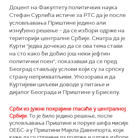
Доцент на Факултету политичких наука
Стефан Сурлића истиче за РТС да је после
условљавања Приштине једино али
изнуђено решење – да се избори одрже на
територији централне Србије. Сматра да је
Курти "једва дочекао да се ова тема стави
на сто како би добио још неки јефтин
политички поен", показавши да се пред
Београд стављају услови који су за српску
страну неприхватљиви. Упозорава и да
Куртијеви циљеви доводе у питање и
дијалог Београда и Приштине у Бриселу.
Срби из јужне покрајине гласаће у централној
Србији.
То је било једино решење, после
условљавања Приштине и поруке шефа мисије
ОЕБС-а у Приштини Мајкла Давенпорта, који
каже да су спремни да подрже и одрже изборе