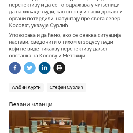
перспективу и да се то одражава у чињеници
да на хиљаде људи, као што су и наши државни
органи потврдили, напуштају пре свега север
Косова", указује Сурлић.
Упозорава и да ћемо, ако се оваква ситуација
настави, сведочити о тихом егзодусу људи
који не виде никакву перспективу даљег
опстанка на Косову и Метохији.
Аљбин Курти
Стефан Сурлић
Везани чланци