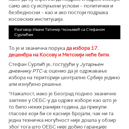
само ако су испуњени услови – политички и
безбедносни – као и ако постоји подршка
косовских институција.
Разговор Иване Татомир Чкоњевић са Стефаном
Сурлићем
То је и званична порука
да избора 17.
децембра на Косову и Метохији неће бити.
Стефан Сурлић је, гостујући у
Јутарњем
дневнику РТС-а,
оценио да је одржавање
избора на територији централне Србије једино
али изнуђено решење.
"Нажалост, иако је Београд поднео званичне
захтеве у ОЕБС-у да одрже изборе као што је
то било неких ранијих година, да прикупи
гласове који би се касније бројали, чак ни та
једна техничка могућност није дошла у обзир
због тога што ОЕБС није добио гаранције