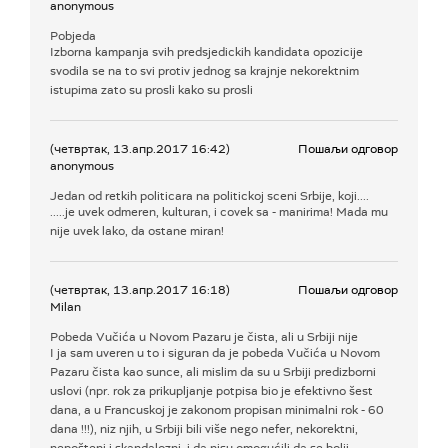
anonymous
Pobjeda
Izborna kampanja svih predsjedickih kandidata opozicije
svodila se na to svi protiv jednog sa krajnje nekorektnim
istupima zato su prosli kako su prosli
(четвртак, 13.апр.2017 16:42)
Пошаљи одговор
anonymous
Jedan od retkih politicara na politickoj sceni Srbije, koji....
.....je uvek odmeren, kulturan, i covek sa - manirima! Mada mu
nije uvek lako, da ostane miran!
(четвртак, 13.апр.2017 16:18)
Пошаљи одговор
Milan
Pobeda Vučića u Novom Pazaru je čista, ali u Srbiji nije
I ja sam uveren u to i siguran da je pobeda Vučića u Novom
Pazaru čista kao sunce, ali mislim da su u Srbiji predizborni
uslovi (npr. rok za prikupljanje potpisa bio je efektivno šest
dana, a u Francuskoj je zakonom propisan minimalni rok - 60
dana !!!), niz njih, u Srbiji bili više nego nefer, nekorektni,