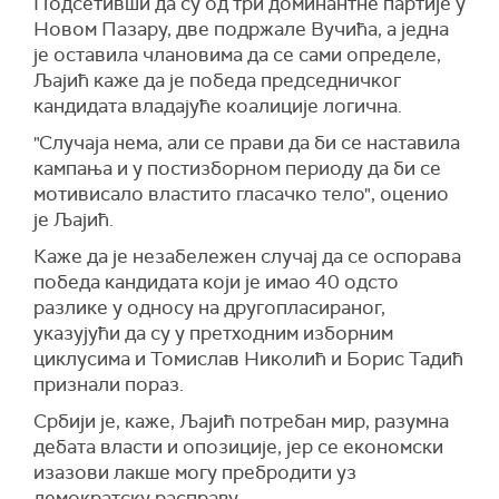
Подсетивши да су од три доминантне партије у
Новом Пазару, две подржале Вучића, а једна
је оставила члановима да се сами определе,
Љајић каже да је победа председничког
кандидата владајуће коалиције логична.
"Случаја нема, али се прави да би се наставила
кампања и у постизборном периоду да би се
мотивисало властито гласачко тело", оценио
је Љајић.
Каже да је незабележен случај да се оспорава
победа кандидата који је имао 40 одсто
разлике у односу на другопласираног,
указујући да су у претходним изборним
циклусима и Томислав Николић и Борис Тадић
признали пораз.
Србији је, каже, Љајић потребан мир, разумна
дебата власти и опозиције, јер се економски
изазови лакше могу пребродити уз
демократску расправу.