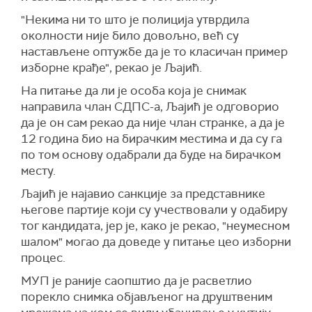
"Некима ни то што је полиција утврдила
околности није било довољно, већ су
настављене оптужбе да је то класичан пример
изборне крађе", рекао је Љајић.
На питање да ли је особа која је снимак
направила члан СДПС-а, Љајић је одговорио
да је он сам рекао да није члан странке, а да је
12 година био на бирачким местима и да су га
по том основу одабрали да буде на бирачком
месту.
Љајић је најавио санкције за представнике
његове партије који су учествовали у одабиру
тог кандидата, јер је, како је рекао, "неумесном
шалом" могао да доведе у питање цео изборни
процес.
МУП је раније саопштио да је расветлио
порекло снимка објављеног на друштвеним