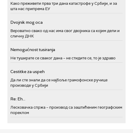
Како преживети прва три дана катастрофе у Србији, и за
шта нас припрема ЕУ
Dvojnik mog oca
Вероватно свако од нас има свог двојника са којим дели и
сличну ДНК
Nemogućnost tusiranja
Не туширате се сваког дана – не стидите се, то је здраво
Cestitke za uspeh
Да ли сте знали да се најбоље грамофонске ручице
производе у Србији
Re: Eh...
Лесковачка спржа – производ са заштићеним географским
пореклом