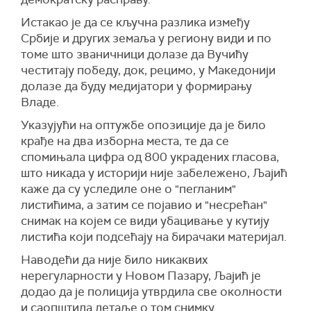
Истакао је да се кључна разлика између
Србије и других земаља у региону види и по
томе што званичници долазе да Вучићу
честитају победу, док, рецимо, у Македонији
долазе да буду медијатори у формирању
Владе.
Указујући на оптужбе опозиције да је било
крађе на два изборна места, те да се
спомињала цифра од 800 украдених гласова,
што никада у историји није забележено, Љајић
каже да су уследиле оне о "пегланим"
листићима, а затим се појавио и "несрећан"
снимак на којем се види убацивање у кутију
листића који подсећају на бирачаки материјал.
Наводећи да није било никаквих
нерегуларности у Новом Пазару, Љајић је
додао да је полиција утврдила све околности
и саопштила детаље о том снимку.