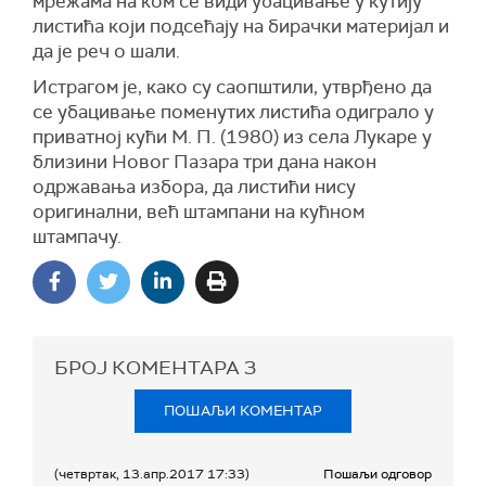
мрежама на ком се види убацивање у кутију
листића који подсећају на бирачки материјал и
да је реч о шали.
Истрагом је, како су саопштили, утврђено да
се убацивање поменутих листића одиграло у
приватној кући М. П. (1980) из села Лукаре у
близини Новог Пазара три дана након
одржавања избора, да листићи нису
оригинални, већ штампани на кућном
штампачу.
БРОЈ КОМЕНТАРА
3
ПОШАЉИ КОМЕНТАР
(четвртак, 13.апр.2017 17:33)
Пошаљи одговор