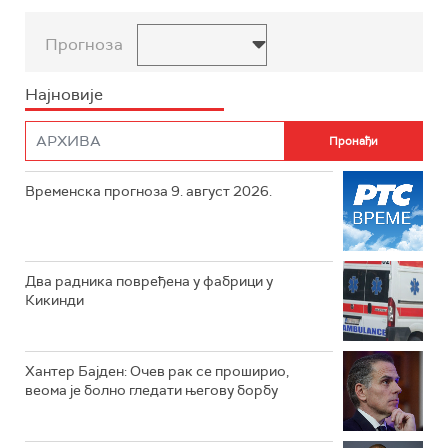
Прогноза
Најновије
Временска прогноза 9. август 2026.
Два радника повређена у фабрици у
Кикинди
Хантер Бајден: Очев рак се проширио,
веома је болно гледати његову борбу