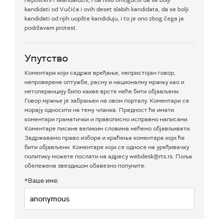
nepošteni i skandalozni, i da nisu omogućili da se bolji
kandidati od Vučića i ovih deset slabih kandidata, da se bolji
kandidati od njih uopšte kandiduju, i to je ono zbog čega ja
podržavam protest.
Упутство
Коментари који садрже вређање, непристојан говор,
непроверене оптужбе, расну и националну мржњу као и
нетолеранцију било какве врсте неће бити објављени.
Говор мржње је забрањен на овом порталу. Коментари се
морају односити на тему чланка. Предност ће имати
коментари граматички и правописно исправно написани.
Коментаре писане великим словима нећемо објављивати.
Задржавамо право избора и краћења коментара који ће
бити објављени. Коментаре који се односе на уређивачку
политику можете послати на адресу webdesk@rts.rs. Поља
обележена звездицом обавезно попуните.
*Ваше име: