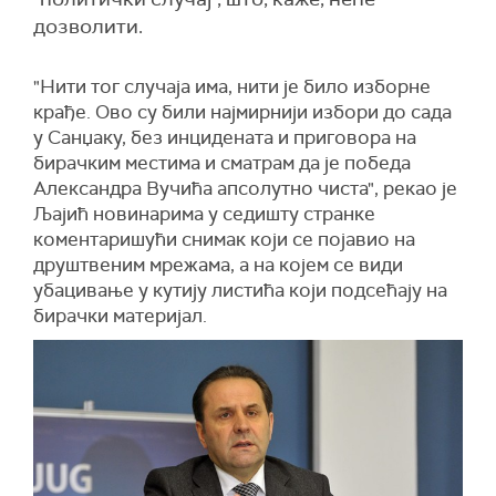
дозволити.
"Нити тог случаја има, нити је било изборне
крађе. Ово су били најмирнији избори до сада
у Санџаку, без инцидената и приговора на
бирачким местима и сматрам да је победа
Александра Вучића апсолутно чиста", рекао је
Љајић новинарима у седишту странке
коментаришући снимак који се појавио на
друштвеним мрежама, а на којем се види
убацивање у кутију листића који подсећају на
бирачки материјал.