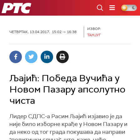
РТС
ИЗВОР:
ЧЕТВРТАК, 13.04.2017, 15:02 -> 16:38
ТАНЈУГ
Љајић: Победа Вучића у
Новом Пазару апсолутно
чиста
Лидер СДПС-а Расим Љајић изјавио је да
није било изборне крађе у Новом Пазару и
да неко од тог града покушава да направи
"политички случај", што, каже, неће