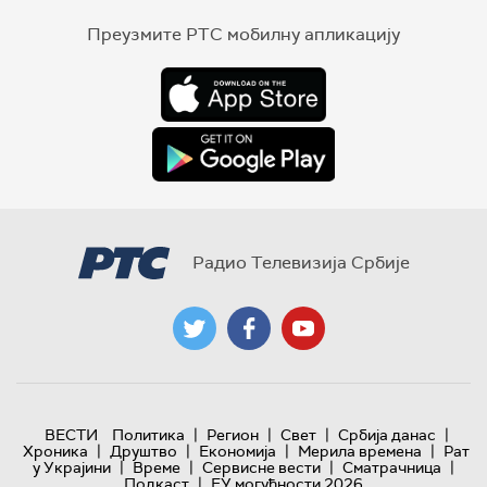
Преузмите РТС мобилну апликацију
Радио Телевизија Србије
|
|
|
|
ВЕСТИ
Политика
Регион
Свет
Србија данас
|
|
|
|
Хроника
Друштво
Економија
Мерила времена
Рат
|
|
|
|
у Украјини
Време
Сервисне вести
Сматрачница
|
Подкаст
ЕУ могућности 2026