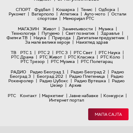
|
|
|
|
СПОРТ
Фудбал
Кошарка
Тенис
Одбојка
|
|
|
|
Рукомет
Ватерполо
Атлетика
Ауто-мото
Остали
|
спортови
Меморијал РТС
|
|
|
МАГАЗИН
Живот
Занимљивости
Музика
|
|
|
|
Технологијa
Путујемо
Свет познатих
Здравље
|
|
|
|
Филм и ТВ
Наука
Природа
Дигитални предузетник
|
За мале велике хероје
Наизглед здрав
|
|
|
|
|
ТВ
РТС 1
РТС 2
РТС 3
РТС Свет
РТС Наука
|
|
|
|
РТС Драма
РТС Живот
РТС Класика
РТС Коло
|
|
РТС Трезор
РТС Музика
РТС Полетарац
|
|
РАДИО
Радио Београд 1
Радио Београд 2
Радио
|
|
|
Београд 3
Београд 202
Радио Плетеница
Радио
|
|
|
Рокенролер
Радио Џубокс
Радио Вртешка
Радио
|
Џезер
Архив
|
|
|
|
РТС
Контакт
Маркетинг
Јавне набавке
Конкурси
Интернет портал
МАПА САЈТА