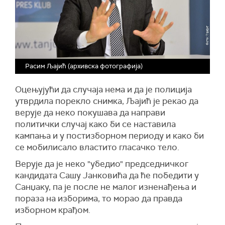
Расим Љајић (архивска фотографија)
Оцењујући да случаја нема и да је полиција
утврдила порекло снимка, Љајић је рекао да
верује да неко покушава да направи
политички случај како би се наставила
кампања и у постизборном периоду и како би
се мобилисало властито гласачко тело.
Верује да је неко "убедио" председничког
кандидата Сашу Јанковића да ће победити у
Санџаку, па је после не малог изненађења и
пораза на изборима, то морао да правда
изборном крађом.