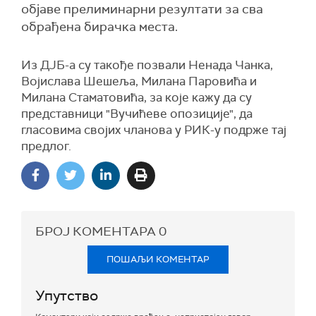
објаве прелиминарни резултати за сва
обрађена бирачка места.
Из ДЈБ-а су такође позвали Ненада Чанка,
Војислава Шешеља, Милана Паровића и
Милана Стаматовића, за које кажу да су
представници "Вучићеве опозиције", да
гласовима својих чланова у РИК-у подрже тај
предлог.
БРОЈ КОМЕНТАРА
0
ПОШАЉИ КОМЕНТАР
Упутство