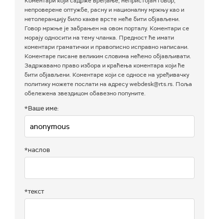
Коментари који садрже вређање, непристојан говор,
непроверене оптужбе, расну и националну мржњу као и
нетолеранцију било какве врсте неће бити објављени.
Говор мржње је забрањен на овом порталу. Коментари се
морају односити на тему чланка. Предност ће имати
коментари граматички и правописно исправно написани.
Коментаре писане великим словима нећемо објављивати.
Задржавамо право избора и краћења коментара који ће
бити објављени. Коментаре који се односе на уређивачку
политику можете послати на адресу webdesk@rts.rs. Поља
обележена звездицом обавезно попуните.
*Ваше име:
*наслов
*текст