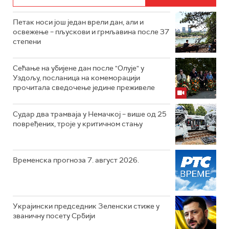
Петак носи још један врели дан, али и
освежење – пљускови и грмљавина после 37
степени
Сећање на убијене дан после "Олује" у
Уздољу, посланица на комеморацији
прочитала сведочење једине преживеле
Судар два трамваја у Немачкој – више од 25
повређених, троје у критичном стању
Временска прогноза 7. август 2026.
Украјински председник Зеленски стиже у
званичну посету Србији