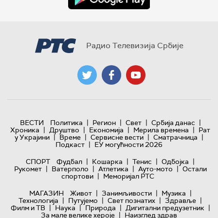
Радио Телевизија Србије
|
|
|
|
ВЕСТИ
Политика
Регион
Свет
Србија данас
|
|
|
|
Хроника
Друштво
Економија
Мерила времена
Рат
|
|
|
|
у Украјини
Време
Сервисне вести
Сматрачница
|
Подкаст
ЕУ могућности 2026
|
|
|
|
СПОРТ
Фудбал
Кошарка
Тенис
Одбојка
|
|
|
|
Рукомет
Ватерполо
Атлетика
Ауто-мото
Остали
|
спортови
Меморијал РТС
|
|
|
МАГАЗИН
Живот
Занимљивости
Музика
|
|
|
|
Технологијa
Путујемо
Свет познатих
Здравље
|
|
|
|
Филм и ТВ
Наука
Природа
Дигитални предузетник
|
За мале велике хероје
Наизглед здрав