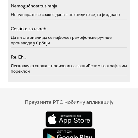
Nemogućnost tusiranja
Не туширате се сваког дана – не стидите се, то је здраво
Cestitke za uspeh
Да ли сте знали да се најбоље грамофонске ручице
производе у Србији
Re: Eh...
Лесковачка спржа – производ са заштићеним географским
пореклом
Преузмите РТС мобилну апликацију