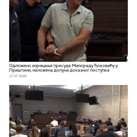
Одложено изрицање пресуде Милораду Ђоковићу у
Приштини, наложена допуна доказног поступка
27. 07. 2026.