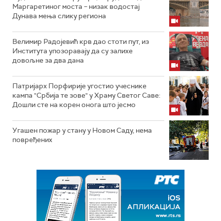
Маргаретиног моста – низак водостај
Дунава мења слику региона
Велимир Радојевић крв дао стоти пут, из
Института упозоравају да су залихе
довољне за два дана
Патријарх Порфирије угостио учеснике
кампа "Србија те зове" у Храму Светог Саве:
Дошли сте на корен онога што јесмо
Угашен пожар у стану у Новом Саду, нема
повређених