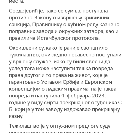
места.
Средојевић је, како се сумња, поступала
противно Закону о извршењу кривичних
санкција, Правилнику о кућном реду казнено
поправних завода и окружних затвора, као и
правилима Истамбулског протокола.
Окривљени су, како је раније саопштило
тужилаштво, очигледно несавесно поступали
у вршењу службе, иако су били свесни да
услед тога може наступити тешка повреда
права другог и то права на живот, које је
гарантовано Уставом Србије и Европском
конвенцијом о људским правима, па је таква
повреда и наступила 4. фебруара 2024.
године у виду смрти прекршајног осуђеника С.
Б, који је у том заводу издржавао прекршајну
казну.
Тужилаштво је у оптужном предлогу суду
предложило да све окривљене огласи