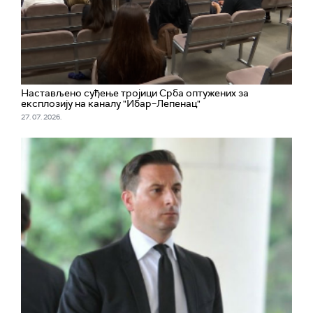
Настављено суђење тројици Срба оптужених за
експлозију на каналу "Ибар–Лепенац"
27. 07. 2026.