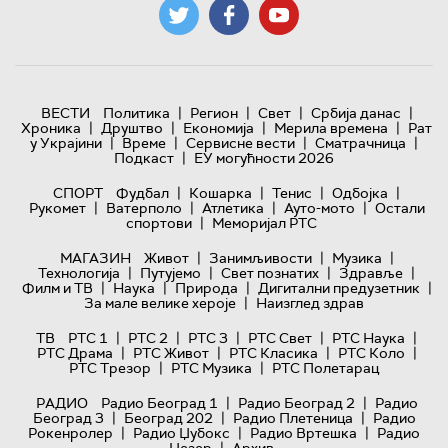
|
|
|
|
ВЕСТИ
Политика
Регион
Свет
Србија данас
|
|
|
|
Хроника
Друштво
Економија
Мерила времена
Рат
|
|
|
|
у Украјини
Време
Сервисне вести
Сматрачница
|
Подкаст
ЕУ могућности 2026
|
|
|
|
СПОРТ
Фудбал
Кошарка
Тенис
Одбојка
|
|
|
|
Рукомет
Ватерполо
Атлетика
Ауто-мото
Остали
|
спортови
Меморијал РТС
|
|
|
МАГАЗИН
Живот
Занимљивости
Музика
|
|
|
|
Технологијa
Путујемо
Свет познатих
Здравље
|
|
|
|
Филм и ТВ
Наука
Природа
Дигитални предузетник
|
За мале велике хероје
Наизглед здрав
|
|
|
|
|
ТВ
РТС 1
РТС 2
РТС 3
РТС Свет
РТС Наука
|
|
|
|
РТС Драма
РТС Живот
РТС Класика
РТС Коло
|
|
РТС Трезор
РТС Музика
РТС Полетарац
|
|
РАДИО
Радио Београд 1
Радио Београд 2
Радио
|
|
|
Београд 3
Београд 202
Радио Плетеница
Радио
|
|
|
Рокенролер
Радио Џубокс
Радио Вртешка
Радио
|
Џезер
Архив