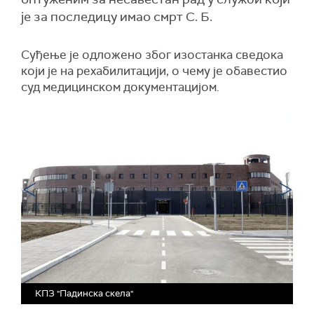
је за последицу имао смрт С. Б.
Суђење је одложено због изостанка сведока
који је на рехабилитацији, о чему је обавестио
суд медицинском документацијом.
КПЗ "Падинска скела"