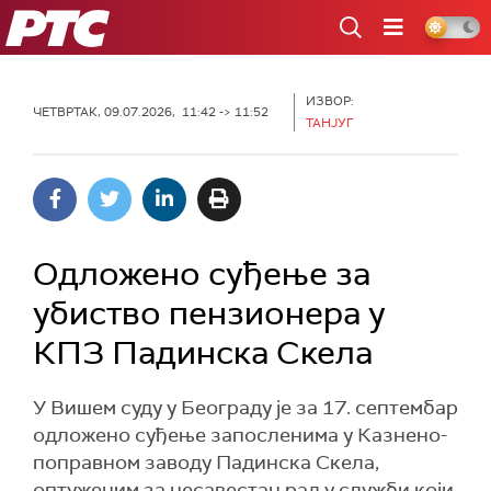
РТС
ИЗВОР:
ЧЕТВРТАК, 09.07.2026, 11:42 -> 11:52
ТАНЈУГ
Одложено суђење за
убиство пензионера у
КПЗ Падинска Скела
У Вишем суду у Београду је за 17. септембар
одложено суђење запосленима у Казнено-
поправном заводу Падинска Скела,
оптуженим за несавестан рад у служби који