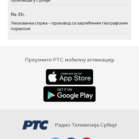
производе у Србији
Re: Eh...
Лесковачка спржа – производ са заштићеним географским
пореклом
Преузмите РТС мобилну апликацију
Радио Телевизија Србије