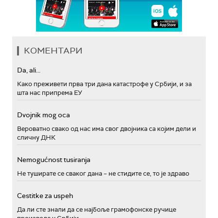
КОМЕНТАРИ
Da, ali...
Како преживети прва три дана катастрофе у Србији, и за
шта нас припрема ЕУ
Dvojnik mog oca
Вероватно свако од нас има свог двојника са којим дели и
сличну ДНК
Nemogućnost tusiranja
Не туширате се сваког дана – не стидите се, то је здраво
Cestitke za uspeh
Да ли сте знали да се најбоље грамофонске ручице