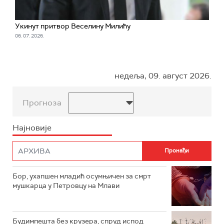
Укинут притвор Веселину Милићу
06. 07. 2026.
недеља, 09. август 2026.
Прогноза
Најновије
Бор, ухапшен младић осумњичен за смрт
мушкарца у Петровцу на Млави
Будимпешта без крузера, спруд испод