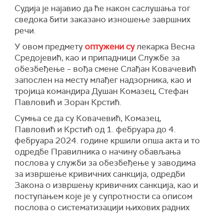
Судија је најавио да ће након саслушања тог
сведока бити заказано изношење завршних
речи.
У овом предмету
оптужени су
лекарка Весна
Средојевић, као и припадници Службе за
обезбеђење – вођа смене Слађан Ковачевић
запослен на месту млађег надзорника, као и
тројица командира Душан Комазец, Стефан
Павловић и Зоран Крстић.
Сумња се да су Ковачевић, Комазец,
Павловић и Крстић од 1. фебруара до 4.
фебруара 2024. године кршили опша акта и то
одредбе Правилника о начину обављања
послова у служби за обезбеђење у заводима
за извршење кривичних санкција, одредби
Закона о извршењу кривичних санкција, као и
поступањем које је у супротности са описом
послова о систематизацији њихових радних