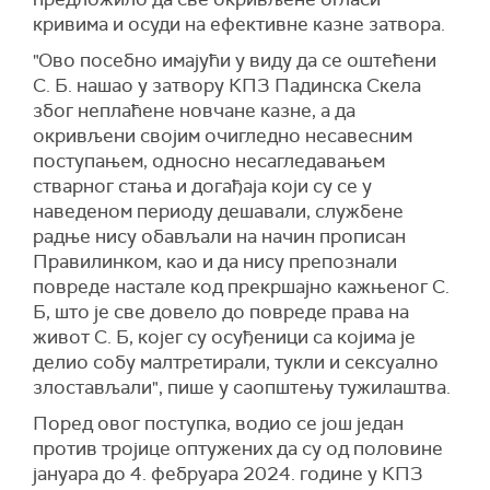
кривима и осуди на ефективне казне затвора.
"Ово посебно имајући у виду да се оштећени
С. Б. нашао у затвору КПЗ Падинска Скела
због неплаћене новчане казне, а да
окривљени својим очигледно несавесним
поступањем, односно несагледавањем
стварног стања и догађаја који су се у
наведеном периоду дешавали, службене
радње нису обављали на начин прописан
Правилинком, као и да нису препознали
повреде настале код прекршајно кажњеног С.
Б, што је све довело до повреде права на
живот С. Б, којег су осуђеници са којима је
делио собу малтретирали, тукли и сексуално
злостављали", пише у саопштењу тужилаштва.
Поред овог поступка, водио се још један
против тројице оптужених да су од половине
јануара до 4. фебруара 2024. године у КПЗ