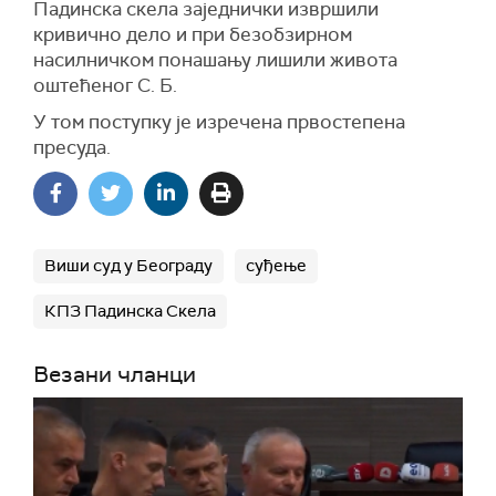
Падинска скела заједнички извршили
кривично дело и при безобзирном
насилничком понашању лишили живота
оштећеног С. Б.
У том поступку је изречена првостепена
пресуда.
Виши суд у Београду
суђење
КПЗ Падинска Скела
Везани чланци