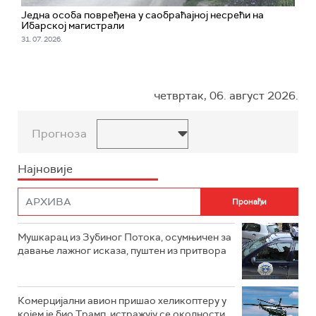
Једна особа повређена у саобраћајној несрећи на
Ибарској магистрали
31. 07. 2026.
четвртак, 06. август 2026.
Прогноза
Најновије
Мушкарац из Зубиног Потока, осумњичен за
давање лажног исказа, пуштен из притвора
Комерцијални авион пришао хеликоптеру у
којем је био Трамп, истражују се околности