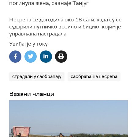
погинула жена, сазнаје Танјуг.
Несрећа се догодила око 18 сати, када су се
сударили путничко возило и бицикл којим је
управљала настрадала.
Увиђај је у току.
страдали у саобраћају
саобраћајна несрећа
Везани чланци