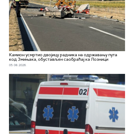
Камион усмртио двојицу радника на одржавању пута
код Змињака, обустављен саобраћај ка Лозници
05. 08. 2026.