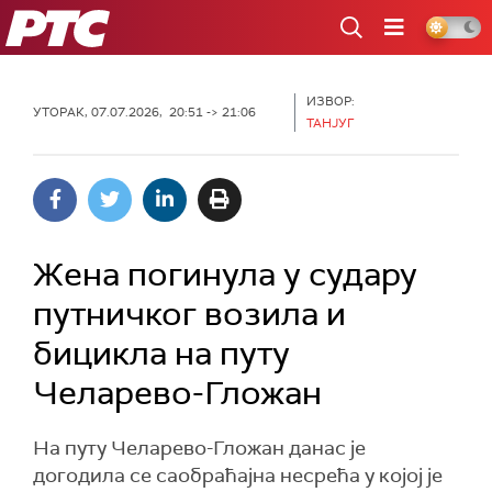
РТС
ИЗВОР:
УТОРАК, 07.07.2026, 20:51 -> 21:06
ТАНЈУГ
Жена погинула у судару
путничког возила и
бицикла на путу
Челарево-Гложан
На путу Челарево-Гложан данас је
догодила се саобраћајна несрећа у којој је