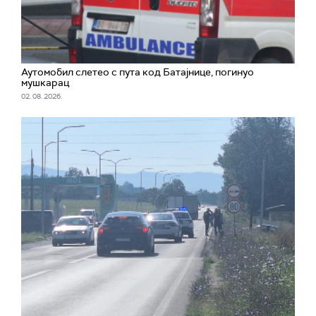
Аутомобил слетео с пута код Батајнице, погинуо
мушкарац
02. 08. 2026.