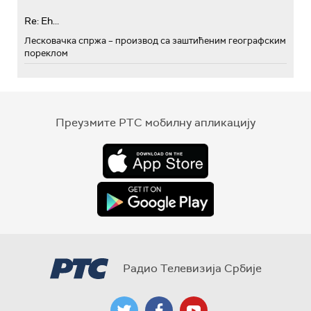
Re: Eh...
Лесковачка спржа – производ са заштићеним географским
пореклом
Преузмите РТС мобилну апликацију
Радио Телевизија Србије