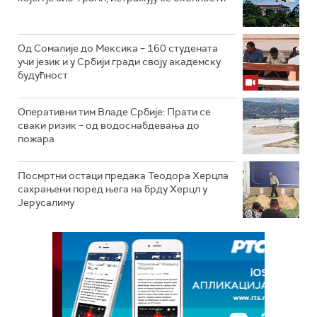
Од Сомалије до Мексика – 160 студената
учи језик и у Србији гради своју академску
будућност
Оперативни тим Владе Србије: Прати се
сваки ризик – од водоснабдевања до
пожара
Посмртни остаци предака Теодора Херцла
сахрањени поред њега на брду Херцл у
Јерусалиму