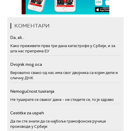
КОМЕНТАРИ
Da, ali...
Како преживети прва три дана катастрофе у Србији, и за
шта нас припрема ЕУ
Dvojnik mog oca
Вероватно свако од нас има свог двојника са којим дели и
сличну ДНК
Nemogućnost tusiranja
Не туширате се сваког дана – не стидите се, то је здраво
Cestitke za uspeh
Да ли сте знали да се најбоље грамофонске ручице
производе у Србији