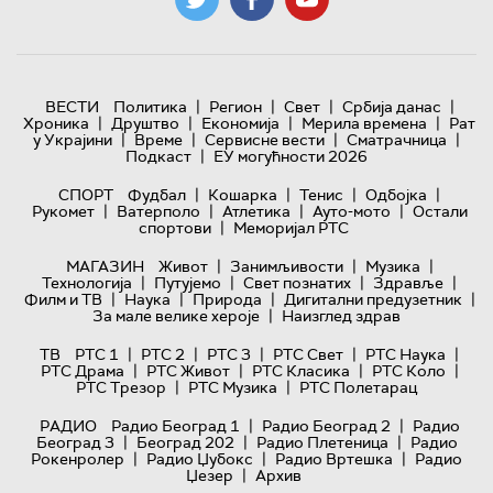
|
|
|
|
ВЕСТИ
Политика
Регион
Свет
Србија данас
|
|
|
|
Хроника
Друштво
Економија
Мерила времена
Рат
|
|
|
|
у Украјини
Време
Сервисне вести
Сматрачница
|
Подкаст
ЕУ могућности 2026
|
|
|
|
СПОРТ
Фудбал
Кошарка
Тенис
Одбојка
|
|
|
|
Рукомет
Ватерполо
Атлетика
Ауто-мото
Остали
|
спортови
Меморијал РТС
|
|
|
МАГАЗИН
Живот
Занимљивости
Музика
|
|
|
|
Технологијa
Путујемо
Свет познатих
Здравље
|
|
|
|
Филм и ТВ
Наука
Природа
Дигитални предузетник
|
За мале велике хероје
Наизглед здрав
|
|
|
|
|
ТВ
РТС 1
РТС 2
РТС 3
РТС Свет
РТС Наука
|
|
|
|
РТС Драма
РТС Живот
РТС Класика
РТС Коло
|
|
РТС Трезор
РТС Музика
РТС Полетарац
|
|
РАДИО
Радио Београд 1
Радио Београд 2
Радио
|
|
|
Београд 3
Београд 202
Радио Плетеница
Радио
|
|
|
Рокенролер
Радио Џубокс
Радио Вртешка
Радио
|
Џезер
Архив