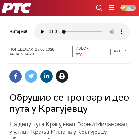
РТС
Читај ми!
ИЗВОР:
ПОНЕДЕЉАК, 15.06.2026,
АУТОР:
14:04 -> 14:29
РТС
Обрушио се тротоар и деo
пута у Крагујевцу
На делу пута Крагујевац-Горњи Милановац,
у улици Краља Милана у Крагујевцу,