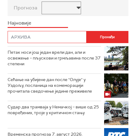
Прогноза
Најновије
Петак носи још један врели дан, али и
освежење – пљускови и грмљавина после 37
степени
Сећање на убијене дан после "Олује" у
Уздољу, посланица на комеморацији
прочитала сведочење једине преживеле
Судар два трамваја у Немачкој – више од 25
повређених, троје у критичном стању
Временска прогноза 7. август 2026.