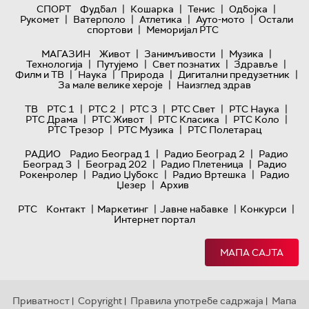
|
|
|
|
СПОРТ
Фудбал
Кошарка
Тенис
Одбојка
|
|
|
|
Рукомет
Ватерполо
Атлетика
Ауто-мото
Остали
|
спортови
Меморијал РТС
|
|
|
МАГАЗИН
Живот
Занимљивости
Музика
|
|
|
|
Технологијa
Путујемо
Свет познатих
Здравље
|
|
|
|
Филм и ТВ
Наука
Природа
Дигитални предузетник
|
За мале велике хероје
Наизглед здрав
|
|
|
|
|
ТВ
РТС 1
РТС 2
РТС 3
РТС Свет
РТС Наука
|
|
|
|
РТС Драма
РТС Живот
РТС Класика
РТС Коло
|
|
РТС Трезор
РТС Музика
РТС Полетарац
|
|
РАДИО
Радио Београд 1
Радио Београд 2
Радио
|
|
|
Београд 3
Београд 202
Радио Плетеница
Радио
|
|
|
Рокенролер
Радио Џубокс
Радио Вртешка
Радио
|
Џезер
Архив
|
|
|
|
РТС
Контакт
Маркетинг
Јавне набавке
Конкурси
Интернет портал
МАПА САЈТА
Приватност
Copyright
Правила употребе садржаја
Мапа
|
|
|