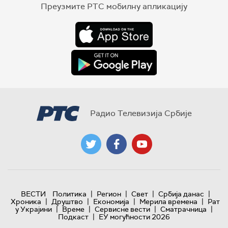
Преузмите РТС мобилну апликацију
Радио Телевизија Србије
|
|
|
|
ВЕСТИ
Политика
Регион
Свет
Србија данас
|
|
|
|
Хроника
Друштво
Економија
Мерила времена
Рат
|
|
|
|
у Украјини
Време
Сервисне вести
Сматрачница
|
Подкаст
ЕУ могућности 2026