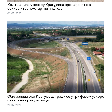
Код младића у центру Крагујевца пронађени нож,
секира и гасно-стартни пиштољ
01. 08. 2026.
Обилазница око Крагујевца гради се у три фазе – ускоро
отварање прве деонице
20. 07. 2026.