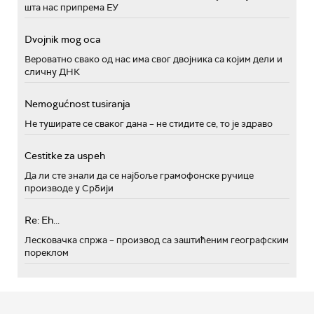
шта нас припрема ЕУ
Dvojnik mog oca
Вероватно свако од нас има свог двојника са којим дели и
сличну ДНК
Nemogućnost tusiranja
Не туширате се сваког дана – не стидите се, то је здраво
Cestitke za uspeh
Да ли сте знали да се најбоље грамофонске ручице
производе у Србији
Re: Eh...
Лесковачка спржа – производ са заштићеним географским
пореклом