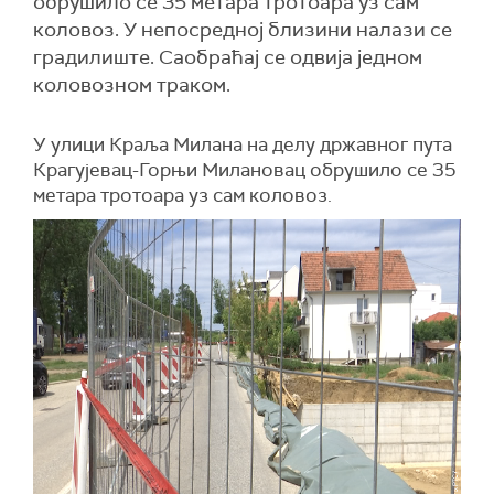
обрушило се 35 метара тротоара уз сам
коловоз. У непосредној близини налази се
градилиште. Саобраћај се одвија једном
коловозном траком.
У улици Краља Милана на делу државног пута
Крагујевац-Горњи Милановац обрушило се 35
метара тротоара уз сам коловоз.