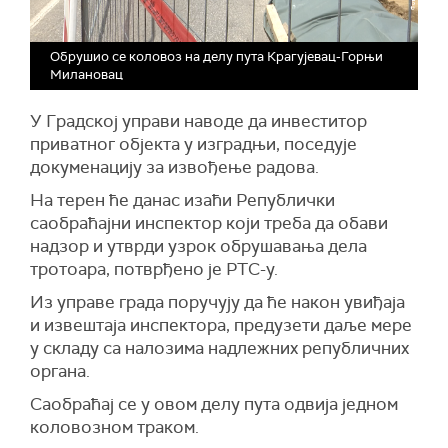
Обрушио се коловоз на делу пута Крагујевац-Горњи
Милановац
У Градској управи наводе да инвеститор
приватног објекта у изградњи, поседује
докуменацију за извођење радова.
На терен ће данас изаћи Републички
саобраћајни инспектор који треба да обави
надзор и утврди узрок обрушавања дела
тротоара, потврђено је РТС-у.
Из управе града поручују да ће након увиђаја
и извештаја инспектора, предузети даље мере
у складу са налозима надлежних републичних
органа.
Саобраћај се у овом делу пута одвија једном
коловозном траком.