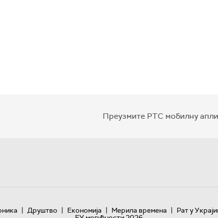
Преузмите РТС мобилну апли
|
|
|
|
оника
Друштво
Економија
Мерила времена
Рат у Украји
ЕУ могућности 2026