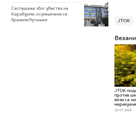
Саслушање због убиства на
Карабурми, осумњичени се
бранили ћутањем
ЈТОК
Везани
ЈТОК поди
против ше
вези са з
марихуане
22. 07. 2026.