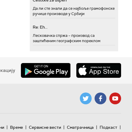
Cestitke za uspeh
Да ли сте знали да се најбоље грамофонске
ручице производе у Србији
Re: Eh...
Лесковачка спржа – производ са
заштићеним географским пореклом
кацију
|
|
|
|
|
ни
Време
Сервисне вести
Сматрачница
Подкаст