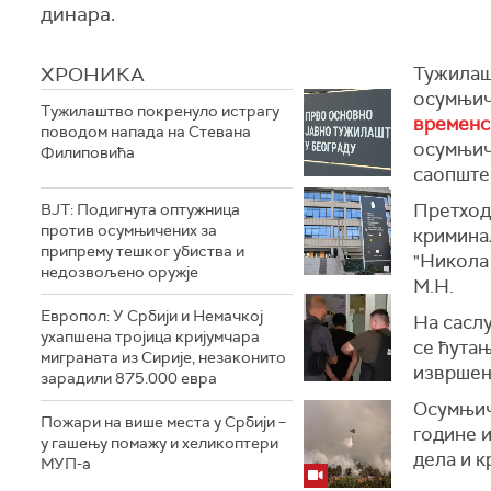
динара.
ХРОНИКА
Тужилаш
осумњич
Тужилаштво покренуло истрагу
временс
поводом напада на Стевана
осумњич
Филиповића
саопштен
Претход
ВЈТ: Подигнута оптужница
против осумњичених за
кримина
припрему тешког убиства и
"Никола 
недозвољено оружје
М.Н.
Европол: У Србији и Немачкој
На сасл
ухапшена тројица кријумчара
се ћута
миграната из Сирије, незаконито
извршењ
зарадили 875.000 евра
Осумњиче
Пожари на више места у Србији –
године 
у гашењу помажу и хеликоптери
дела и 
МУП-а