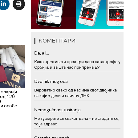
КОМЕНТАРИ
Da, ali...
Како преживети прва три дана катастрофе у
Србији, и за шта нас припрема ЕУ
Dvojnik mog oca
Вероватно свако од нас има свог двојника
ампарији
са којим дели и сличну ДНК
 од 120
а –
ри особе
Nemogućnost tusiranja
Не туширате се сваког дана – не стидите се,
то је здраво