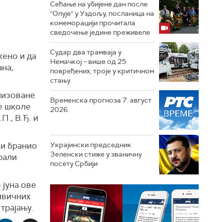
Сећање на убијене дан после
"Олује" у Уздољу, посланица на
комеморацији прочитала
сведочење једине преживеле
Судар два трамваја у
жено и да
Немачкој – више од 25
на,
повређених, троје у критичном
стању
низоване
Временска прогноза 7. август
е школе
2026.
П., В.Ђ. и
 и бранио
Украјински председник
Зеленски стиже у званичну
рали
посету Србији
 јуна ове
ивичних
трајању.