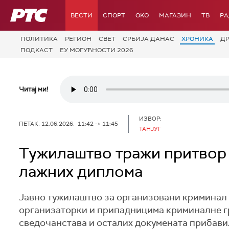
РТС
ВЕСТИ
СПОРТ
OKO
МАГАЗИН
ТВ
Р
ПОЛИТИКА
РЕГИОН
СВЕТ
СРБИЈА ДАНАС
ХРОНИКА
Д
ПОДКАСТ
ЕУ МОГУЋНОСТИ 2026
Читај ми!
ИЗВОР:
ПЕТАК, 12.06.2026, 11:42 -> 11:45
ТАНЈУГ
Тужилаштво тражи притвор 
лажних диплома
Јавно тужилаштво за организовани криминал (
организаторки и припадницима криминалне г
сведочанстава и осталих докумената прибави