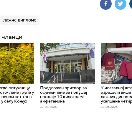
лажне дипломе
 чланци
гло оптужницу
Предложен притвор за
У илегалној шт
сточлане групе у
осумњичене за покушај
израдили више
апленом пет тона
продаје 10 килограма
лажних диплом
 у селу Коњух
амфетамина
ухапшене чети
17. 07. 2026.
10. 06. 2026.