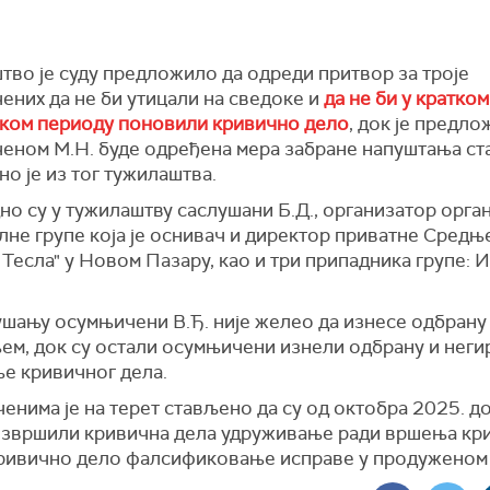
тво је суду предложило да одреди притвор за троје
ених да не би утицали на сведоке и
да не би у кратком
ком периоду поновили кривично дело
, док је предло
еном М.Н. буде одређена мера забране напуштања ста
о је из тог тужилаштва.
но су у тужилаштву саслушани Б.Д., организатор орга
лне групе која је оснивач и директор приватне Средњ
Тесла" у Новом Пазару, као и три припадника групе: И.
ушању осумњичени В.Ђ. није желео да изнесе одбрану
њем, док су остали осумњичени изнели одбрану и неги
е кривичног дела.
нима је на терет стављено да су од октобра 2025. до
извршили кривична дела удруживање ради вршења кр
кривично дело фалсификовање исправе у продуженом 