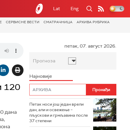
Lat
Eng
Е
СЕРВИСНЕ ВЕСТИ
СМАТРАЧНИЦА
АРХИВА РУБРИКА
петак, 07. август 2026.
Прогноза
Најновије
и 120
Петак носи још један врели
дан, али и освежење –
30 дана
пљускови и грмљавина после
а,
37 степени
иона