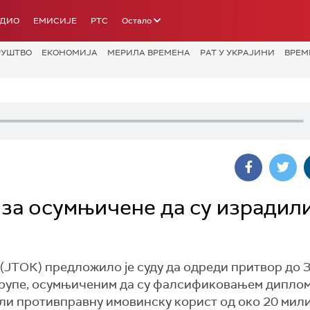
АДИО
ЕМИСИЈЕ
РТС
Остало
РУШТВО
ЕКОНОМИЈА
МЕРИЛА ВРЕМЕНА
РАТ У УКРАЈИНИ
ВРЕМ
за осумњичене да су израдил
ЈТОК) предложило је суду да одреди притвор до 
рупе, осумњиченим да су фалсификовањем диплом
ли противправну имовинску корист од око 20 мил