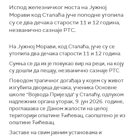
Испод железничког моста на Јужној
Морави код Сталаћа јуче поподне утопила
су се два дечака старости 11 и 12 година,
незванично сазнаје РТС.
На Јужној Морави, код Сталаћа, јуче су се
утопила два дечака старости 11 и 12 година.
Сумња се да их је повукао вир на реци, на коју
су дошли да пецају, незванично сазнаје РТС.
Поводом трагичног догађаја у којем су живот
изгубила двојица дечака, ученика Основне
школе "Војвода Пријезда" у Сталаћу, одлуком
надлежних органа уторак, 9. јун 2026. године,
проглашава се Даном жалости на целој
територији општине Ћићевац, саопштено је из
општине Ћићевац.
Заставе на свим јавним установама и