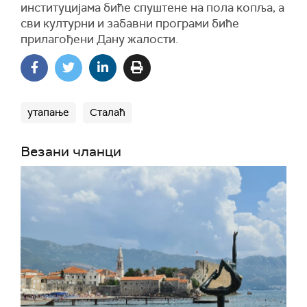
институцијама биће спуштене на пола копља, а
сви културни и забавни програми биће
прилагођени Дану жалости.
утапање
Сталаћ
Везани чланци