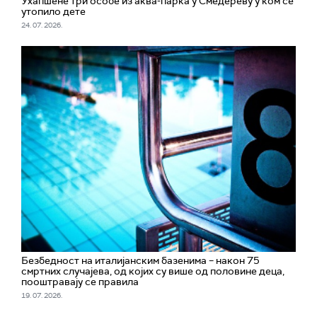
Ухапшене три особе из аква-парка у Смедереву у ком се
утопило дете
24. 07. 2026.
Безбедност на италијанским базенима – након 75
смртних случајева, од којих су више од половине деца,
пооштравају се правила
19. 07. 2026.