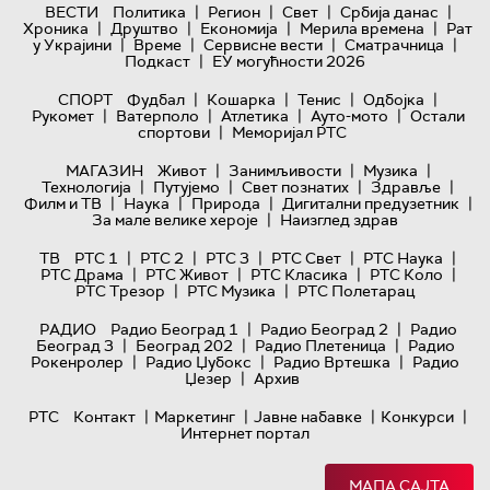
|
|
|
|
ВЕСТИ
Политика
Регион
Свет
Србија данас
|
|
|
|
Хроника
Друштво
Економија
Мерила времена
Рат
|
|
|
|
у Украјини
Време
Сервисне вести
Сматрачница
|
Подкаст
ЕУ могућности 2026
|
|
|
|
СПОРТ
Фудбал
Кошарка
Тенис
Одбојка
|
|
|
|
Рукомет
Ватерполо
Атлетика
Ауто-мото
Остали
|
спортови
Меморијал РТС
|
|
|
МАГАЗИН
Живот
Занимљивости
Музика
|
|
|
|
Технологијa
Путујемо
Свет познатих
Здравље
|
|
|
|
Филм и ТВ
Наука
Природа
Дигитални предузетник
|
За мале велике хероје
Наизглед здрав
|
|
|
|
|
ТВ
РТС 1
РТС 2
РТС 3
РТС Свет
РТС Наука
|
|
|
|
РТС Драма
РТС Живот
РТС Класика
РТС Коло
|
|
РТС Трезор
РТС Музика
РТС Полетарац
|
|
РАДИО
Радио Београд 1
Радио Београд 2
Радио
|
|
|
Београд 3
Београд 202
Радио Плетеница
Радио
|
|
|
Рокенролер
Радио Џубокс
Радио Вртешка
Радио
|
Џезер
Архив
|
|
|
|
РТС
Контакт
Маркетинг
Јавне набавке
Конкурси
Интернет портал
МАПА САЈТА