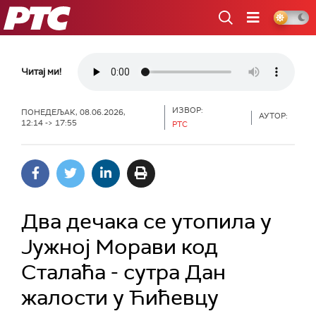
РТС
Читај ми!
ИЗВОР:
ПОНЕДЕЉАК, 08.06.2026,
АУТОР:
12:14 -> 17:55
РТС
Два дечака се утопила у
Јужној Морави код
Сталаћа - сутра Дан
жалости у Ћићевцу