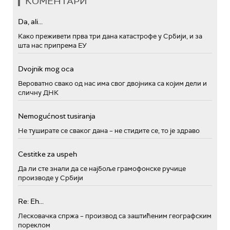
КОМЕНТАРИ
Da, ali...
Како преживети прва три дана катастрофе у Србији, и за
шта нас припрема ЕУ
Dvojnik mog oca
Вероватно свако од нас има свог двојника са којим дели и
сличну ДНК
Nemogućnost tusiranja
Не туширате се сваког дана – не стидите се, то је здраво
Cestitke za uspeh
Да ли сте знали да се најбоље грамофонске ручице
производе у Србији
Re: Eh...
Лесковачка спржа – производ са заштићеним географским
пореклом