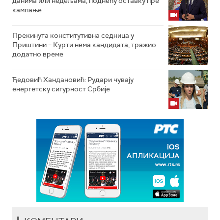
данима или недељама, поднећу оставку пре
кампање
Прекинута конститутивна седница у
Приштини – Курти нема кандидата, тражио
додатно време
Ђедовић Хандановић: Рудари чувају
енергетску сигурност Србије