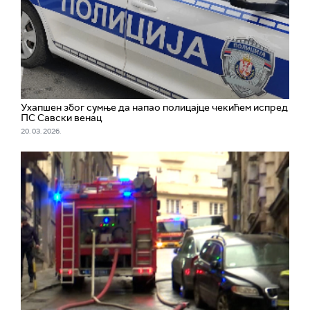
Ухапшен због сумње да напао полицајце чекићем испред
ПС Савски венац
20. 03. 2026.