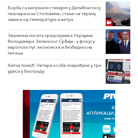
Борба са ватреном стихијом у Делиблатској
пешчари и на Столовима, стање на терену
зависи од температуре и ветра
Званична посета председника Украјине
Володимира Зеленског Србији - у фокусу
европски пут, економска и безбедносна
питања
Хитна помоћ: Четири особе повређене у три
удеса у Београду