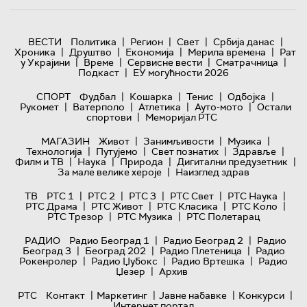
|
|
|
|
ВЕСТИ
Политика
Регион
Свет
Србија данас
|
|
|
|
Хроника
Друштво
Економија
Мерила времена
Рат
|
|
|
|
у Украјини
Време
Сервисне вести
Сматрачница
|
Подкаст
ЕУ могућности 2026
|
|
|
|
СПОРТ
Фудбал
Кошарка
Тенис
Одбојка
|
|
|
|
Рукомет
Ватерполо
Атлетика
Ауто-мото
Остали
|
спортови
Меморијал РТС
|
|
|
МАГАЗИН
Живот
Занимљивости
Музика
|
|
|
|
Технологијa
Путујемо
Свет познатих
Здравље
|
|
|
|
Филм и ТВ
Наука
Природа
Дигитални предузетник
|
За мале велике хероје
Наизглед здрав
|
|
|
|
|
ТВ
РТС 1
РТС 2
РТС 3
РТС Свет
РТС Наука
|
|
|
|
РТС Драма
РТС Живот
РТС Класика
РТС Коло
|
|
РТС Трезор
РТС Музика
РТС Полетарац
|
|
РАДИО
Радио Београд 1
Радио Београд 2
Радио
|
|
|
Београд 3
Београд 202
Радио Плетеница
Радио
|
|
|
Рокенролер
Радио Џубокс
Радио Вртешка
Радио
|
Џезер
Архив
|
|
|
|
РТС
Контакт
Маркетинг
Јавне набавке
Конкурси
Интернет портал