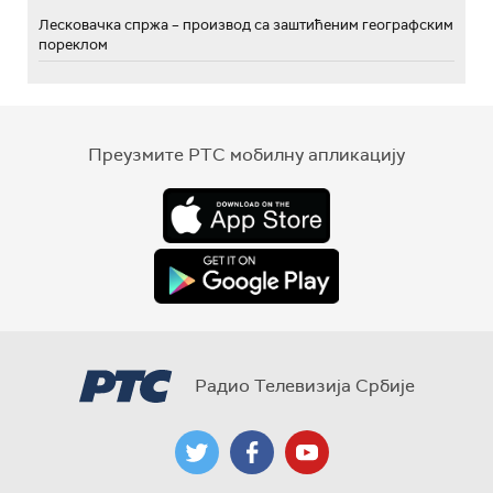
Лесковачка спржа – производ са заштићеним географским
пореклом
Преузмите РТС мобилну апликацију
Радио Телевизија Србије