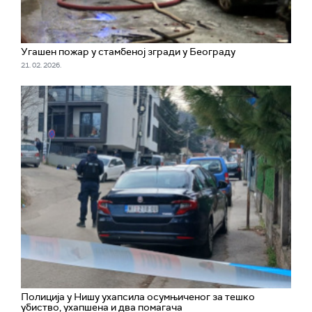
Угашен пожар у стамбеној згради у Београду
21. 02. 2026.
Полиција у Нишу ухапсила осумњиченог за тешко
убиство, ухапшена и два помагача