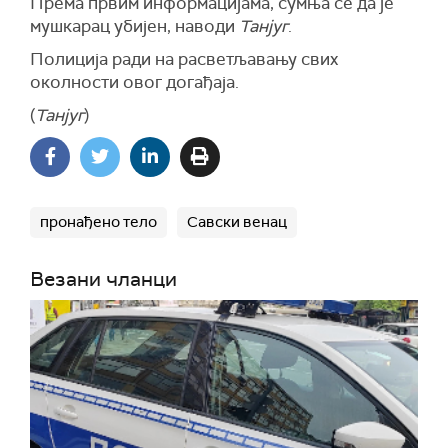
Према првим информацијама, сумња се да је
мушкарац убијен, наводи
Танјуг
.
Полиција ради на расветљавању свих
околности овог догађаја.
(
Танјуг
)
пронађено тело
Савски венац
Везани чланци