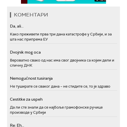
КОМЕНТАРИ
Da, ali...
Како преживети прва три дана катастрофе у Србији, и за
шта нас припрема ЕУ
Dvojnik mog oca
Вероватно свако од нас има свог двојника са којим дели и
сличну ДНК
Nemogućnost tusiranja
Не туширате се сваког дана – не стидите се, то је здраво
Cestitke za uspeh
Да ли сте знали да се најбоље грамофонске ручице
производе у Србији
Re: Eh...