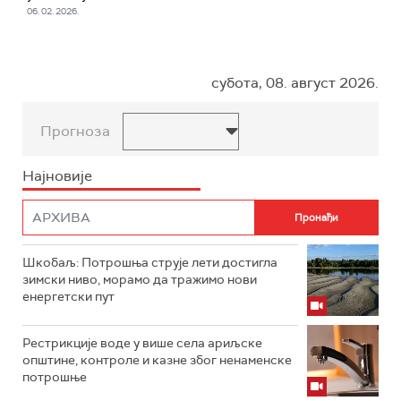
06. 02. 2026.
субота, 08. август 2026.
Прогноза
Најновије
Шкобаљ: Потрошња струје лети достигла
зимски ниво, морамо да тражимо нови
енергетски пут
Рестрикције воде у више села ариљске
општине, контроле и казне због ненаменске
потрошње