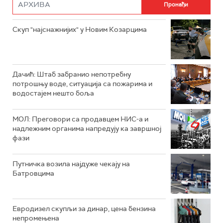
Скуп "најснажнијих" у Новим Козарцима
Дачић: Штаб забранио непотребну
потрошњу воде, ситуација са пожарима и
водостајем нешто боља
МОЛ: Преговори са продавцем НИС-а и
надлежним органима напредују ка завршној
фази
Путничка возила најдуже чекају на
Батровцима
Евродизел скупљи за динар, цена бензина
непромењена