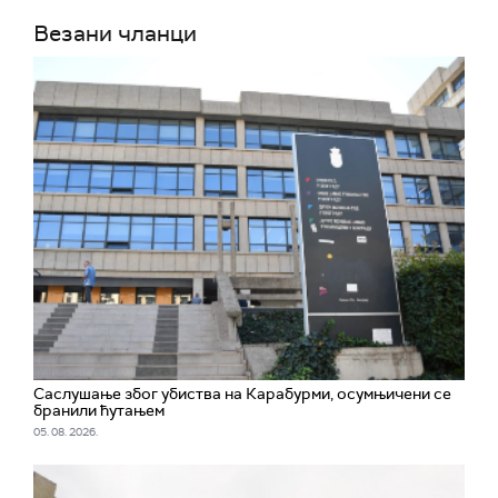
Везани чланци
Саслушање због убиства на Карабурми, осумњичени се
бранили ћутањем
05. 08. 2026.