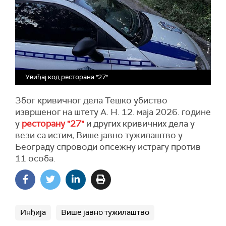
Увиђај код ресторана "27"
Због кривичног дела Тешко убиство
извршеног на штету А. Н. 12. маја 2026. године
у
ресторану "27"
и других кривичних дела у
вези са истим, Више јавно тужилаштво у
Београду спроводи опсежну истрагу против
11 особа.
Инђија
Више јавно тужилаштво