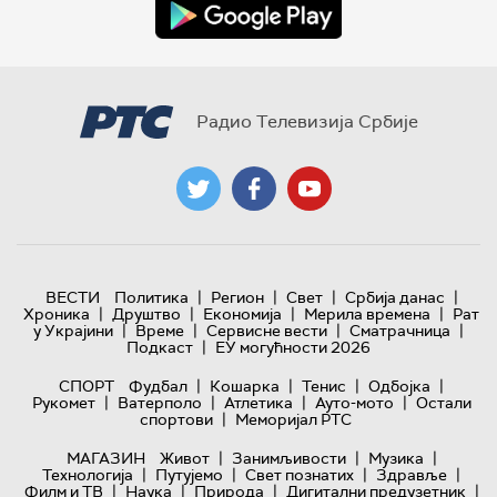
Радио Телевизија Србије
|
|
|
|
ВЕСТИ
Политика
Регион
Свет
Србија данас
|
|
|
|
Хроника
Друштво
Економија
Мерила времена
Рат
|
|
|
|
у Украјини
Време
Сервисне вести
Сматрачница
|
Подкаст
ЕУ могућности 2026
|
|
|
|
СПОРТ
Фудбал
Кошарка
Тенис
Одбојка
|
|
|
|
Рукомет
Ватерполо
Атлетика
Ауто-мото
Остали
|
спортови
Меморијал РТС
|
|
|
МАГАЗИН
Живот
Занимљивости
Музика
|
|
|
|
Технологијa
Путујемо
Свет познатих
Здравље
|
|
|
|
Филм и ТВ
Наука
Природа
Дигитални предузетник