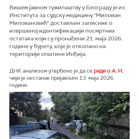
Вишем јавном тужилаштву у Београду је из
Института за судску медицину "Милован
Миловановић" достављен записник о
извршеној идентификацији посмртних
остатака који су пронађени 21. маја 2026.
године у бурету, које је откопано на
територији општине Инђија.
ДНК анализом утврђено је да се
ради о А. Н
,
чији је нестанак пријављен 13. маја 2026.
године.