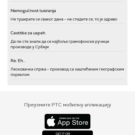
Nemogućnost tusiranja
Не туширате се сваког дана – не стидите се, то је здраво
Cestitke za uspeh
Да ли сте знали да се најбоље грамофонске ручице
производе у Србији
Re: Eh...
Лесковачка спржа – производ са заштићеним географским
пореклом
Преузмите РТС мобилну апликацију