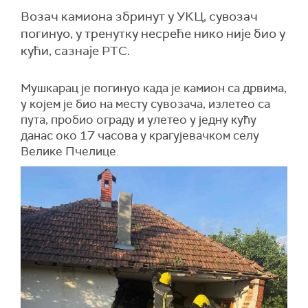
Возач камиона збринут у УКЦ, сувозач
погинуо, у тренутку несреће нико није био у
кући, сазнаје РТС.
Мушкарац је погинуо када је камион са дрвима,
у којем је био на месту сувозача, излетео са
пута, пробио ограду и улетео у једну кућу
данас око 17 часова у крагујевачком селу
Велике Пчелице.