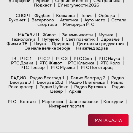
|
|
|
|
у Украјини
Време
Сервисне вести
Сматрачница
|
Подкаст
ЕУ могућности 2026
|
|
|
|
СПОРТ
Фудбал
Кошарка
Тенис
Одбојка
|
|
|
|
Рукомет
Ватерполо
Атлетика
Ауто-мото
Остали
|
спортови
Меморијал РТС
|
|
|
МАГАЗИН
Живот
Занимљивости
Музика
|
|
|
|
Технологијa
Путујемо
Свет познатих
Здравље
|
|
|
|
Филм и ТВ
Наука
Природа
Дигитални предузетник
|
За мале велике хероје
Наизглед здрав
|
|
|
|
|
ТВ
РТС 1
РТС 2
РТС 3
РТС Свет
РТС Наука
|
|
|
|
РТС Драма
РТС Живот
РТС Класика
РТС Коло
|
|
РТС Трезор
РТС Музика
РТС Полетарац
|
|
РАДИО
Радио Београд 1
Радио Београд 2
Радио
|
|
|
Београд 3
Београд 202
Радио Плетеница
Радио
|
|
|
Рокенролер
Радио Џубокс
Радио Вртешка
Радио
|
Џезер
Архив
|
|
|
|
РТС
Контакт
Маркетинг
Јавне набавке
Конкурси
Интернет портал
МАПА САЈТА