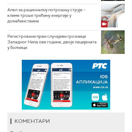
Апел за рационалну потрошњу струје –
климе троше трећину енергије у
домаћинствима
Регистровани први случајеви грознице
Западног Нила ове године, двоје пацијената
у болници
КОМЕНТАРИ