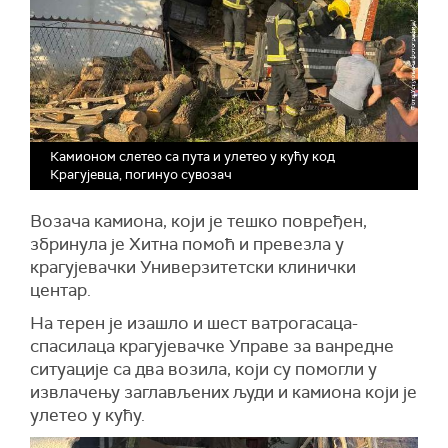
Камионом слетео са пута и улетео у кућу код
Крагујевца, погинуо сувозач
Возача камиона, који је тешко повређен,
збринула је Хитна помоћ и превезла у
крагујевачки Универзитетски клинички
центар.
На терен је изашло и шест ватрогасаца-
спасилаца крагујевачке Управе за ванредне
ситуације са два возила, који су помогли у
извлачењу заглављених људи и камиона који је
улетео у кућу.