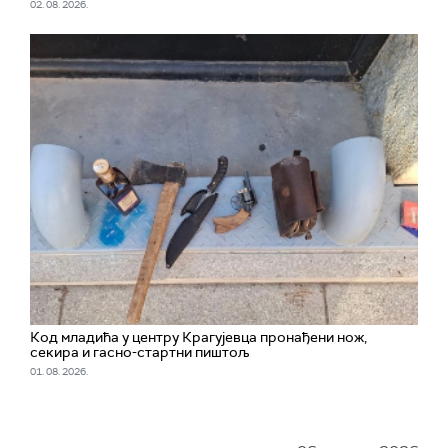
02. 08. 2026.
Код младића у центру Крагујевца пронађени нож,
секира и гасно-стартни пиштољ
01. 08. 2026.