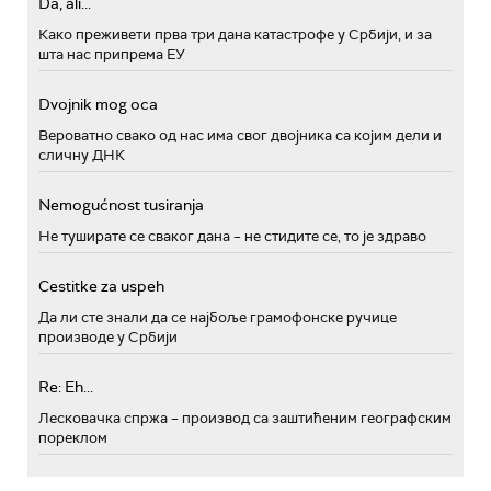
Da, ali...
Како преживети прва три дана катастрофе у Србији, и за
шта нас припрема ЕУ
Dvojnik mog oca
Вероватно свако од нас има свог двојника са којим дели и
сличну ДНК
Nemogućnost tusiranja
Не туширате се сваког дана – не стидите се, то је здраво
Cestitke za uspeh
Да ли сте знали да се најбоље грамофонске ручице
производе у Србији
Re: Eh...
Лесковачка спржа – производ са заштићеним географским
пореклом