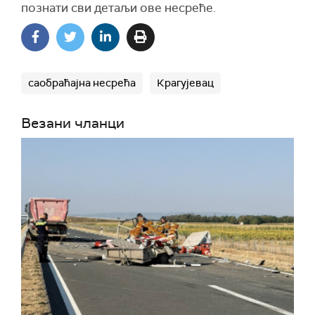
познати сви детаљи ове несреће.
саобраћајна несрећа
Крагујевац
Везани чланци