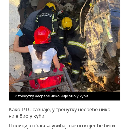
У тренутку несреће нико није био у кући
Како РТС сазнаје, у тренутку несреће нико
није био у кући.
Полиција обавља увиђај, након којег ће бити