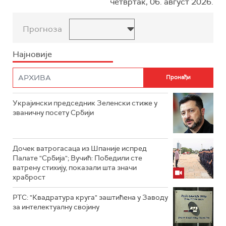
четвртак, 06. август 2026.
Прогноза
Најновије
Украјински председник Зеленски стиже у
званичну посету Србији
Дочек ватрогасаца из Шпаније испред
Палате "Србија"; Вучић: Победили сте
ватрену стихију, показали шта значи
храброст
РТС: "Квадратура круга" заштићена у Заводу
за интелектуалну својину