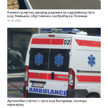
Камион усмртио двојицу радника на одржавању пута
код Змињака, обустављен саобраћај ка Лозници
05. 08. 2026.
Аутомобил слетео с пута код Батајнице, погинуо
мушкарац