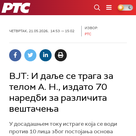
РТС
ИЗВОР:
ЧЕТВРТАК, 21.05.2026, 14:53 -> 15:02
РТС
ВЈТ: И даље се трага за
телом А. Н., издато 70
наредби за различита
вештачења
У досадашњем току истраге која се води
против 10 лица због постојања основа