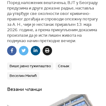
Поред наложених вештачења, ВЈТ у Београду
предузима и друге доказне радње, наставља
да утврђује све околности овог кривично-
правног догађаја и спроводи опсежну потрагу
за А. Н., чији је нестанак пријављен 13. маја
2026. године, а према прикупљеним доказима
произлази да је исти лишен живота на
подмукао начин претходне вечери.
Више јавно тужилаштво
Сењак
Веселин Милић
Везани чланци