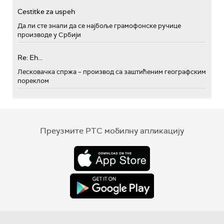
Cestitke za uspeh
Да ли сте знали да се најбоље грамофонске ручице
производе у Србији
Re: Eh...
Лесковачка спржа – производ са заштићеним географским
пореклом
Преузмите РТС мобилну апликацију