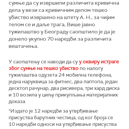
сумње да су извршили различита кривична
дела у вези са кривичним делом тешко
убиство извршено на штету А. Н., за чијим
телом се и даље трага, Више јавно
тужилаштво у Београду саопштило је да је
донело укупно 70 наредби за различита
вештачења.
У саопштењу се наводи да су
у оквиру истраге
због сумње на тешко убиство
по налогу
тужилаштва одузета 24 мобилна телефона,
једна наруквица за фитнес, два лаптопа, један
десктоп рачунар, два рисивера, три хард диска
и 10 возила у циљу прикупљања материјалних
доказа.
"Издато је 12 наредби за утврђивање
присуства барутних честица, од ког броја се
10 наредби односи на утврђивање присуства