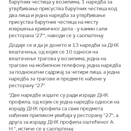
барутних честица у возилима, 1 наредба за
утврђивање присуства барутних честица код
два лица и једна наредба за утврђивање
присуства барутних честица на месту
извршења кривичног дела - у камин сали
ресторана '27'", наводи се у саопштењу.
Додаје се и да је донето и 13 наредби за ДНК
вештачења, од којих се 10 односи на
вештачење трагова у возилима, једна на
трагове на мобилном телефону, једна наредба
за поднокатни садржај за четири лица, а једна
наредба за трагове и предмете нађене у
ресторану "27".
"Две наредбе издате су ради израде ДНК
профила, од којих се једна наредба односи на
израду ДНК профила са свих предмета
нађених приликом увиђаја у ресторану "27", а
друга за израду ДНК профила оштећеног А.
Н.", истиче се у саопштењу.