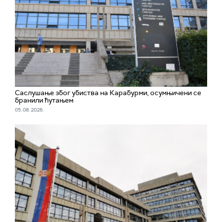
Саслушање због убиства на Карабурми, осумњичени се
бранили ћутањем
05. 08. 2026.