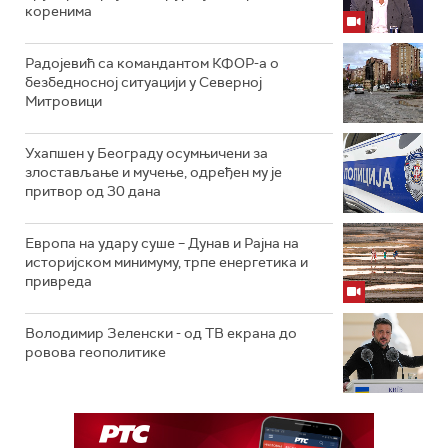
коренима
Радојевић са командантом КФОР-а о
безбедносној ситуацији у Северној
Митровици
Ухапшен у Београду осумњичени за
злостављање и мучење, одређен му је
притвор од 30 дана
Европа на удару суше – Дунав и Рајна на
историјском минимуму, трпе енергетика и
привреда
Володимир Зеленски - од ТВ екрана до
ровова геополитике