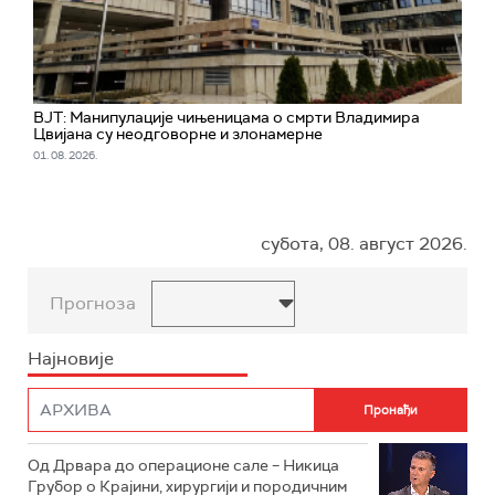
ВЈТ: Манипулације чињеницама о смрти Владимира
Цвијана су неодговорне и злонамерне
01. 08. 2026.
субота, 08. август 2026.
Прогноза
Најновије
Од Дрвара до операционе сале – Никица
Грубор о Крајини, хирургији и породичним