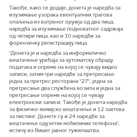
Такође, како се додаје, донета је наредба за
изузимање узорака евентуалних трагова
опаљења из ватреног оружја од два лица,
наредба за изузимање поднокатног садржаја
од четири лица, као и 10 наредби за
форензичку регистрацију лица.
"Донета је и наредба за информатичко
вештачење уређаја за аутоматску обраду
података и опреме на којој се чувају видео
записи, затим три наредбе за претресање:
једна за претрес ресторана "27", једна за
претресање два службена возила и једна за
претресање опреме на којој се чувају
електронски записи. Такође је донета наредба
за физичко-хемијско вештачење и 12 захтева
за листинг. Донете су и 24 наредбе за
вештачење одузетих мобилиних телефона",
истичу из Вишег јавног тужилаштва.