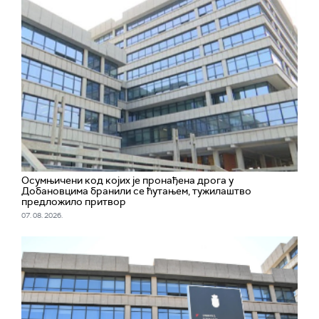
Осумњичени код којих је пронађена дрога у
Добановцима бранили се ћутањем, тужилаштво
предложило притвор
07. 08. 2026.