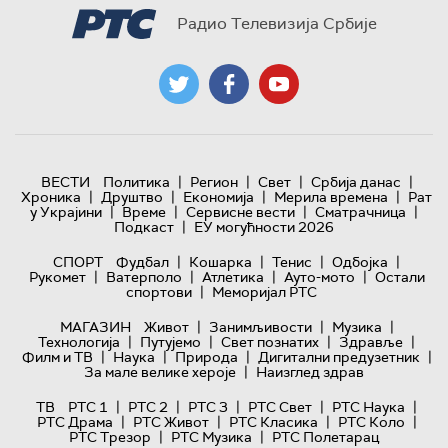
Радио Телевизија Србије
|
|
|
|
ВЕСТИ
Политика
Регион
Свет
Србија данас
|
|
|
|
Хроника
Друштво
Економија
Мерила времена
Рат
|
|
|
|
у Украјини
Време
Сервисне вести
Сматрачница
|
Подкаст
ЕУ могућности 2026
|
|
|
|
СПОРТ
Фудбал
Кошарка
Тенис
Одбојка
|
|
|
|
Рукомет
Ватерполо
Атлетика
Ауто-мото
Остали
|
спортови
Меморијал РТС
|
|
|
МАГАЗИН
Живот
Занимљивости
Музика
|
|
|
|
Технологијa
Путујемо
Свет познатих
Здравље
|
|
|
|
Филм и ТВ
Наука
Природа
Дигитални предузетник
|
За мале велике хероје
Наизглед здрав
|
|
|
|
|
ТВ
РТС 1
РТС 2
РТС 3
РТС Свет
РТС Наука
|
|
|
|
РТС Драма
РТС Живот
РТС Класика
РТС Коло
|
|
РТС Трезор
РТС Музика
РТС Полетарац