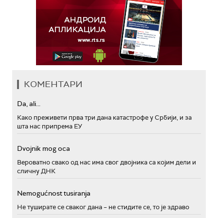
КОМЕНТАРИ
Da, ali...
Како преживети прва три дана катастрофе у Србији, и за
шта нас припрема ЕУ
Dvojnik mog oca
Вероватно свако од нас има свог двојника са којим дели и
сличну ДНК
Nemogućnost tusiranja
Не туширате се сваког дана – не стидите се, то је здраво