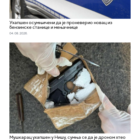
Ухапшен осумњичени да је проневерио новац из
бензинске станице и мењачнице
04. 08. 2026.
Мушкарац ухапшен у Нишу, сумња се да је дроном хтео