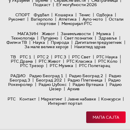
|
|
|
|
у Украјини
Време
Сервисне вести
Сматрачница
|
Подкаст
ЕУ могућности 2026
|
|
|
|
СПОРТ
Фудбал
Кошарка
Тенис
Одбојка
|
|
|
|
Рукомет
Ватерполо
Атлетика
Ауто-мото
Остали
|
спортови
Меморијал РТС
|
|
|
МАГАЗИН
Живот
Занимљивости
Музика
|
|
|
|
Технологијa
Путујемо
Свет познатих
Здравље
|
|
|
|
Филм и ТВ
Наука
Природа
Дигитални предузетник
|
За мале велике хероје
Наизглед здрав
|
|
|
|
|
ТВ
РТС 1
РТС 2
РТС 3
РТС Свет
РТС Наука
|
|
|
|
РТС Драма
РТС Живот
РТС Класика
РТС Коло
|
|
РТС Трезор
РТС Музика
РТС Полетарац
|
|
РАДИО
Радио Београд 1
Радио Београд 2
Радио
|
|
|
Београд 3
Београд 202
Радио Плетеница
Радио
|
|
|
Рокенролер
Радио Џубокс
Радио Вртешка
Радио
|
Џезер
Архив
|
|
|
|
РТС
Контакт
Маркетинг
Јавне набавке
Конкурси
Интернет портал
МАПА САЈТА