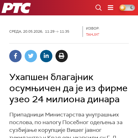
РТС
ИЗВОР:
СРЕДА, 20.05.2026, 11:29 -> 11:35
ТАНЈУГ
Ухапшен благајник
осумњичен да је из фирме
узео 24 милиона динара
Припадници Министарства унутрашњих
послова, по налогу Посебног одељења за
сузбијање корупције Вишег јавног
тужилаштва у Краљеву, ухапсили су Г. Д.