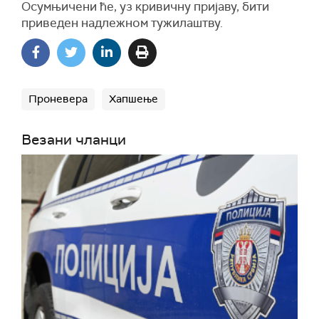
Осумњичени ће, уз кривичну пријаву, бити
приведен надлежном тужилаштву.
Проневера
Хапшење
Везани чланци