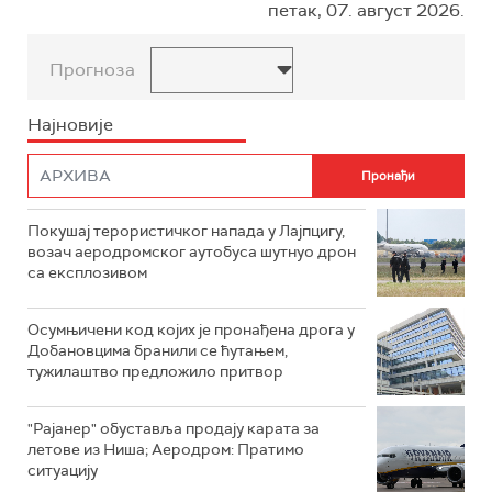
петак, 07. август 2026.
Прогноза
Најновије
Покушај терористичког напада у Лајпцигу,
возач аеродромског аутобуса шутнуо дрон
са експлозивом
Осумњичени код којих је пронађена дрога у
Добановцима бранили се ћутањем,
тужилаштво предложило притвор
"Рајанер" обуставља продају карата за
летове из Ниша; Аеродром: Пратимо
ситуацију