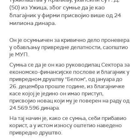
(50) из Ужица, због сумње да је као
благајник у фирми присвојио више од 24
милиона динара.
Он је осумњичен за кривично дело проневера
у обављању привредне делатности, саопштио
је МУП.
Сумња се да је он као руководилац Сектора за
економско-финансијске послове и благајник у
привредном друштву "Белом", од јануара до
26. децембра прошле године, из благајничке
касе којој је једино он имао приступ,
присвојио новац који му је поверен на раду од
24.569.596 динара.
На тај начин је, како се сумња, себи прибавио
корист, а у истом износу оштетио наведено
привредно друштво.