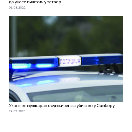
да унесе пиштољ у затвор
01. 08. 2026.
Ухапшен мушкарац осумњичен за убиство у Сомбору
29. 07. 2026.