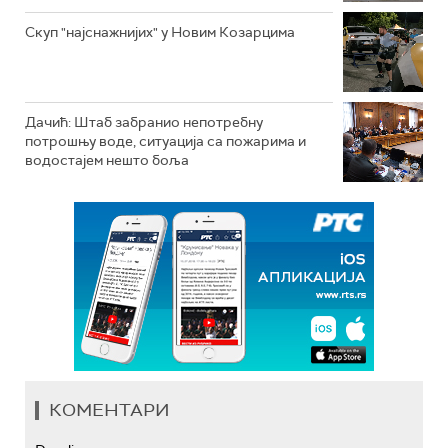
Скуп "најснажнијих" у Новим Козарцима
Дачић: Штаб забранио непотребну
потрошњу воде, ситуација са пожарима и
водостајем нешто боља
КОМЕНТАРИ