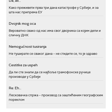
Da, ali...
Како преживети прва три дана катастрофе у Србији, и за
шта нас припрема ЕУ
Dvojnik mog oca
Вероватно свако од нас има свог двојника са којим дели и
сличну ДНК
Nemogućnost tusiranja
Не туширате се сваког дана – не стидите се, то је здраво
Cestitke za uspeh
Да ли сте знали да се најбоље грамофонске ручице
производе у Србији
Re: Eh...
Лесковачка спржа – производ са заштићеним географским
пореклом