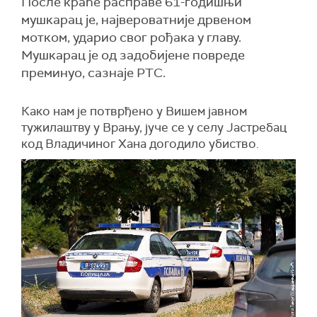
После краће расправе 61-годишњи
мушкарац је, највероватније дрвеном
мотком, ударио свог рођака у главу.
Мушкарац је од задобијене повреде
преминуо, сазнаје РТС.
Како нам је потврђено у Вишем јавном
тужилаштву у Врању, јуче се у селу Јастребац
код Владичиног Хана догодило убиство.