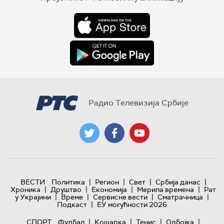
Радио Телевизија Србије
|
|
|
|
ВЕСТИ
Политика
Регион
Свет
Србија данас
|
|
|
|
Хроника
Друштво
Економија
Мерила времена
Рат
|
|
|
|
у Украјини
Време
Сервисне вести
Сматрачница
|
Подкаст
ЕУ могућности 2026
|
|
|
|
СПОРТ
Фудбал
Кошарка
Тенис
Одбојка