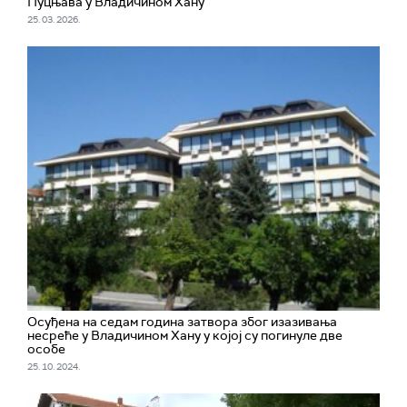
Пуцњава у Владичином Хану
25. 03. 2026.
Осуђена на седам година затвора због изазивања
несреће у Владичином Хану у којој су погинуле две
особе
25. 10. 2024.