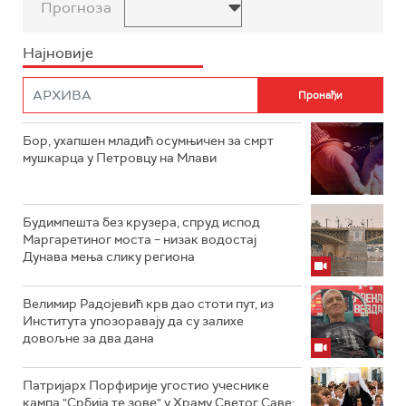
Прогноза
Најновије
Бор, ухапшен младић осумњичен за смрт
мушкарца у Петровцу на Млави
Будимпешта без крузера, спруд испод
Маргаретиног моста – низак водостај
Дунава мења слику региона
Велимир Радојевић крв дао стоти пут, из
Института упозоравају да су залихе
довољне за два дана
Патријарх Порфирије угостио учеснике
кампа "Србија те зове" у Храму Светог Саве: