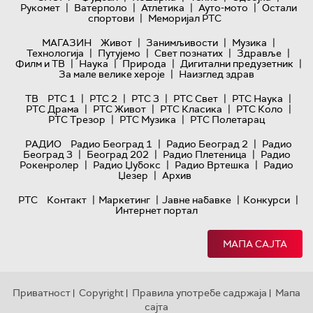
|
|
|
|
Рукомет
Ватерполо
Атлетика
Ауто-мото
Остали
|
спортови
Меморијал РТС
|
|
|
МАГАЗИН
Живот
Занимљивости
Музика
|
|
|
|
Технологијa
Путујемо
Свет познатих
Здравље
|
|
|
|
Филм и ТВ
Наука
Природа
Дигитални предузетник
|
За мале велике хероје
Наизглед здрав
|
|
|
|
|
ТВ
РТС 1
РТС 2
РТС 3
РТС Свет
РТС Наука
|
|
|
|
РТС Драма
РТС Живот
РТС Класика
РТС Коло
|
|
РТС Трезор
РТС Музика
РТС Полетарац
|
|
РАДИО
Радио Београд 1
Радио Београд 2
Радио
|
|
|
Београд 3
Београд 202
Радио Плетеница
Радио
|
|
|
Рокенролер
Радио Џубокс
Радио Вртешка
Радио
|
Џезер
Архив
|
|
|
|
РТС
Контакт
Маркетинг
Јавне набавке
Конкурси
Интернет портал
МАПА САЈТА
Приватност
Copyright
Правила употребе садржаја
Мапа
|
|
|
сајта