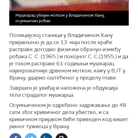
Мушкарац убијен мотком у Владичином Хану,
осумњичен рођак
Полицијској станици у Владичином Хану
пријављено је да се 13. маја после краће
расправе догодио физички обрачун између
рођака С. С. (1965.) и покојног С. С.(1955.) и да
је током расправе 61-годишњи мушкарац
највероватније дрвеном мотком, кажу у ВЈТ у
Врању, ударио оштећеног у пределу главе.
Завршен је увиђај и наложена је обдукција
тела страдалог мушкарца.
Осумњиченом је одређено задржавање до 48
сати због кривичног дела убиство, и са
кривичном пријавом биће приведен код вишег
јавног тужиоца у Врању.