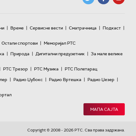
|
|
|
|
|
ни
Време
Сервисне вести
Сматрачница
Подкаст
|
Остали спортови
Меморијал РТС
|
|
|
ка
Природа
Дигитални предузетник
За мале велике
|
|
|
РТС Трезор
РТС Музика
РТС Полетарац
|
|
|
|
лер
Радио Џубокс
Радио Вртешка
Радио Џезер
ортал
МАПА САЈТА
Copyright © 2008 - 2026 РТС. Сва права задржана.