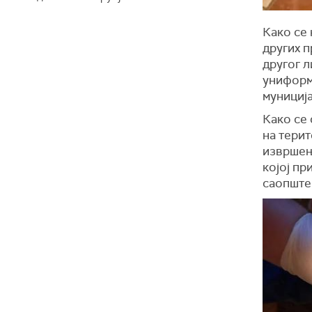
Како се 
других п
другог л
униформ
муниција
Како се 
на терит
извршењ
којој пр
саопште