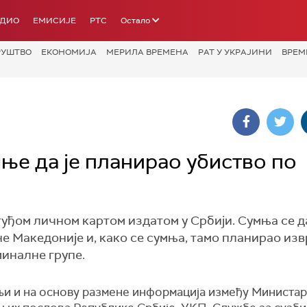
АДИО
ЕМИСИЈЕ
РТС
Остало
РУШТВО
ЕКОНОМИЈА
МЕРИЛА ВРЕМЕНА
РАТ У УКРАЈИНИ
ВРЕМ
ње да је планирао убиство по
туђом личном картом издатом у Србији. Сумња се да
е Македоније и, како се сумња, тамо планирао из
иналне групе.
њи и на основу размене информација између Министар