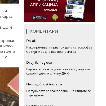
на и
а карта
е ЦЗ и
КОМЕНТАРИ
м прешао
Da, ali...
ланирао
Како преживети прва три дана катастрофе у
е групе
Србији, и за шта нас припрема ЕУ
се у
Dvojnik mog oca
Вероватно свако од нас има свог двојника
са којим дели и сличну ДНК
Nemogućnost tusiranja
Не туширате се сваког дана – не стидите се,
то је здраво