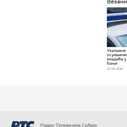
Везани
Ухапшенe 
осумњичен
младића у
Бање
03. 08. 2026.
Радио Телевизија Србије