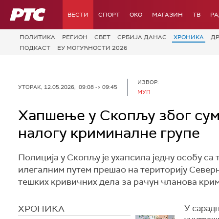
РТС
ВЕСТИ
СПОРТ
OKO
МАГАЗИН
ТВ
Р
ПОЛИТИКА
РЕГИОН
СВЕТ
СРБИЈА ДАНАС
ХРОНИКА
Д
ПОДКАСТ
ЕУ МОГУЋНОСТИ 2026
ИЗВОР:
УТОРАК, 12.05.2026, 09:08 -> 09:45
МУП
Хапшење у Скопљу због сум
налогу криминалне групе
Полиција у Скопљу је ухапсила једну особу са 
илегалним путем прешао на територију Северн
тешких кривичних дела за рачун чланова крим
ХРОНИКА
У сарад