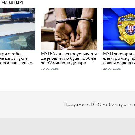
 чланци
три особе
МУП: Ухапшен осумњичени
МУП упозорава
е да су тукле
да је оштетио буџет Србије
електронску пр
 околини Нишке
за 52 милиона динара
лажни мејлови 
30. 07. 2026.
29. 07. 2026.
Преузмите РТС мобилну апли