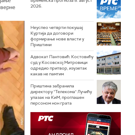
јање
Временска прогноза 8. август
2026.
еверне
Неуспео четврти покушај
Куртија да договори
формирање нове власти у
Приштини
Адвокат Пантовић: Костовићу
суд у Косовској Митровици
одредио притвор, изузетак
какав не памтим
Приштина забранила
директору "Телекома" Лучићу
улазак на КиМ, проглашен
персоном нон грата