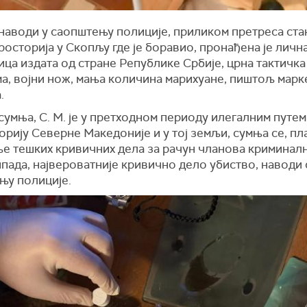
наводи у саопштењу полиције, приликом претреса ста
росторија у Скопљу где је боравио, пронађена је личн
ица издата од стране Републике Србије, црна тактичка
а, војни нож, мања количина марихуане, пиштољ марк
.
сумња, С. М. је у претходном периоду илегалним путе
орију Северне Македоније и у тој земљи, сумња се, п
е тешких кривичних дела за рачун чланова криминалн
ипада, највероватније кривично дело убиство, наводи 
њу полиције.