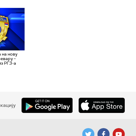
 на нову
евару –
из РГЗ-а
кацију