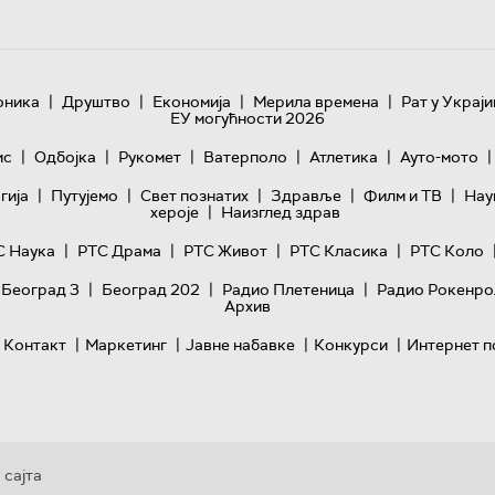
|
|
|
|
оника
Друштво
Економија
Мерила времена
Рат у Украји
ЕУ могућности 2026
|
|
|
|
|
|
ис
Одбојка
Рукомет
Ватерполо
Атлетика
Ауто-мото
|
|
|
|
|
гијa
Путујемо
Свет познатих
Здравље
Филм и ТВ
Нау
|
хероје
Наизглед здрав
|
|
|
|
С Наука
РТС Драма
РТС Живот
РТС Класика
РТС Коло
|
|
|
 Београд 3
Београд 202
Радио Плетеница
Радио Рокенро
Архив
|
|
|
|
Контакт
Маркетинг
Јавне набавке
Конкурси
Интернет п
 сајта