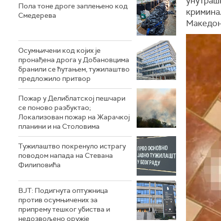
унутраш
Пола тоне дроге заплењено код
кримина
Смедерева
Македони
Осумњичени код којих је
пронађена дрога у Добановцима
бранили се ћутањем, тужилаштво
предложило притвор
Пожар у Делиблатској пешчари
се поново разбуктао;
Локализован пожар на Жарачкој
планини и на Столовима
Тужилаштво покренуло истрагу
поводом напада на Стевана
Филиповића
ВЈТ: Подигнута оптужница
против осумњичених за
припрему тешког убиства и
недозвољено оружје