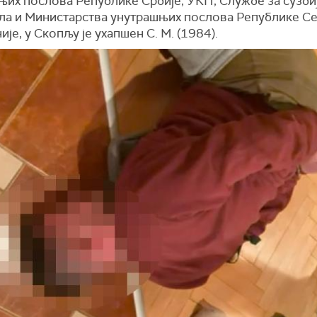
њих послова Републике Србије, УКП, Службе за сузби
ла и Министарства унутрашњих послова Републике С
је, у Скопљу је ухапшен С. М. (1984).