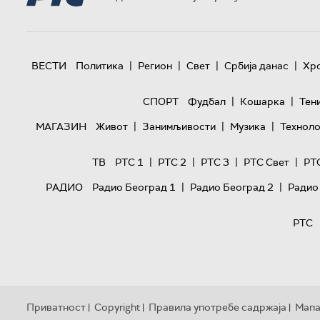
|
|
|
|
ВЕСТИ
Политика
Регион
Свет
Србија данас
Хр
|
|
СПОРТ
Фудбал
Кошарка
Тен
|
|
|
МАГАЗИН
Живот
Занимљивости
Музика
Техноло
|
|
|
|
ТВ
РТС 1
РТС 2
РТС 3
РТС Свет
РТ
|
|
РАДИО
Радио Београд 1
Радио Београд 2
Радио
РТС
Приватност
Copyright
Правила употребе садржаја
Мапа
|
|
|