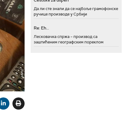
Cestitke za uspeh
Да ли сте знали да се најбоље грамофонске
ручице производе у Србији
Re: Eh...
Лесковачка спржа – производ са
заштићеним географским пореклом