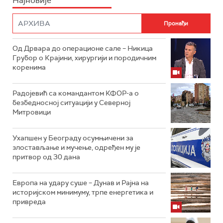
Најновије
Од Дрвара до операционе сале – Никица
Грубор о Крајини, хирургији и породичним
коренима
Радојевић са командантом КФОР-а о
безбедносној ситуацији у Северној
Митровици
Ухапшен у Београду осумњичени за
злостављање и мучење, одређен му је
притвор од 30 дана
Европа на удару суше – Дунав и Рајна на
историјском минимуму, трпе енергетика и
привреда