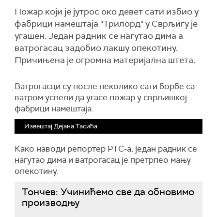
Пожар који је јутрос око девет сати избио у
фабрици намештаја "Трилорд" у Сврљигу је
угашен. Један радник се нагутао дима а
ватрогасац задобио лакшу опекотину.
Причињена је огромна материјална штета.
Ватрогасци су после неколико сати борбе са
ватром успели да угасе пожар у сврљишкој
фабрици намештаја.
Извештај Дејана Тасића
Како наводи репортер РТС-а, један радник се
нагутао дима и ватрогасац је претрпео мању
опекотину.
Тончев: Учинићемо све да обновимо
производњу