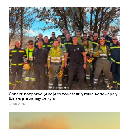
Српски ватрогасци који су помагали у гашењу пожара у
Шпанији враћају се кући
03. 08. 2026.