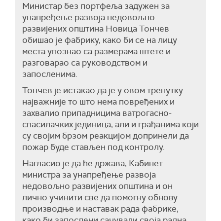
Министар без портфеља задужен за
унапређење развоја недовољно
развијених општина Новица Тончев
обишао је фабрику, како би се на лицу
места упознао са размерама штете и
разговарао са руководством и
запосленима.
Тончев је истакао да је у овом тренутку
најважније то што нема повређених и
захвалио припадницима ватрогасно-
спасилачких јединица, али и грађанима који
су својим брзом реакцијом допринели да
пожар буде стављен под контролу.
Нагласио је да ће држава, Кабинет
министра за унапређење развоја
недовољно развијених општина и он
лично учинити све да помогну обнову
производње и наставак рада фабрике,
како би запослени сачували своја радна