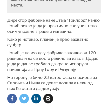
места.
Директор фабрике намештаја "Трилорд" Ранко
Јовић рекао је да је практично све уништено
осим управне зграде и магацина.
Како је истакао, пламен је прво захватио
сунђер.
Јовић је навео да у фабрика запошљава 120
радника и да се доста радило за извоз. Додао
је да је данас требало да крене испорука
намештаја за Црну Гору и Румунију.
На терену је било 23 ватрогасца спасиоца из
Сврљига и Ниша са девет возила а неки од
њих ће остати да дежурају.