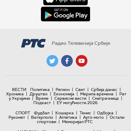
Радио Телевизија Србије
|
|
|
|
ВЕСТИ
Политика
Регион
Свет
Србија данас
|
|
|
|
Хроника
Друштво
Економија
Мерила времена
Рат
|
|
|
|
у Украјини
Време
Сервисне вести
Сматрачница
|
Подкаст
ЕУ могућности 2026
|
|
|
|
СПОРТ
Фудбал
Кошарка
Тенис
Одбојка
|
|
|
|
Рукомет
Ватерполо
Атлетика
Ауто-мото
Остали
|
спортови
Меморијал РТС