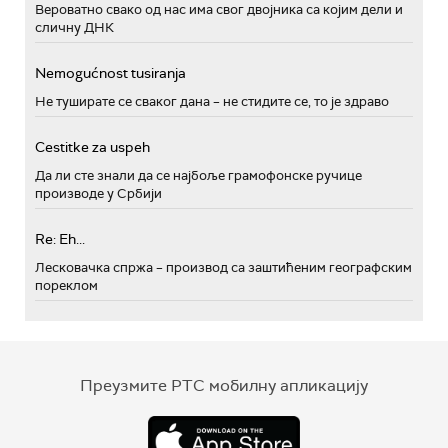
Вероватно свако од нас има свог двојника са којим дели и
сличну ДНК
Nemogućnost tusiranja
Не туширате се сваког дана – не стидите се, то је здраво
Cestitke za uspeh
Да ли сте знали да се најбоље грамофонске ручице
производе у Србији
Re: Eh...
Лесковачка спржа – производ са заштићеним географским
пореклом
Преузмите РТС мобилну апликацију