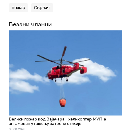
пожар
Сврљиг
Везани чланци
Велики пожар код Зајечара – хеликоптер МУП-а
ангажован у гашењу ватрене стихије
05. 08. 2026.