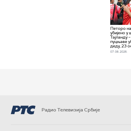
Петоро н
убијено у 
Тајланду 
пуцњаве уб
деду, 23 
07. 08. 2026.
Радио Телевизија Србије