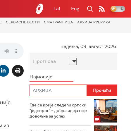
Lat
Eng
Е
СЕРВИСНЕ ВЕСТИ
СМАТРАЧНИЦА
АРХИВА РУБРИКА
недеља, 09. август 2026.
Прогноза
Најновије
није
Где се крије следећи српски
"једнорог" – добра идеја није
довољна за успех
и из