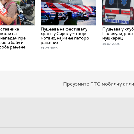
аставника
Пуцњава на фестивалу
Пуцњава у клуб
школи на
хране у Сијетлу – троје
Палилули, рањ
– нападач пре
мртвих, најмање петоро
мушкарац
ио и бабу и
рањених
19. 07. 2026.
особе рањене
27. 07. 2026.
Преузмите РТС мобилну апли