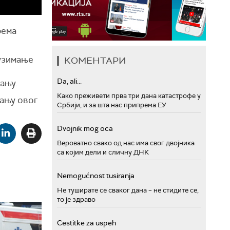
рема
дузимање
КОМЕНТАРИ
Da, ali...
ању.
Како преживети прва три дана катастрофе у
вању овог
Србији, и за шта нас припрема ЕУ
Dvojnik mog oca
Вероватно свако од нас има свог двојника
са којим дели и сличну ДНК
Nemogućnost tusiranja
Не туширате се сваког дана – не стидите се,
то је здраво
Cestitke za uspeh