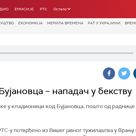
АДИО
ЕМИСИЈЕ
РТС
Остало
РУШТВО
ЕКОНОМИЈА
МЕРИЛА ВРЕМЕНА
РАТ У УКРАЈИНИ
ВРЕМ
ујановца – нападач у бекству
е у кладионици код Бујановца, пошто од раднице 
РТС-у потврђено из Вишег јавног тужилаштва у Врању 