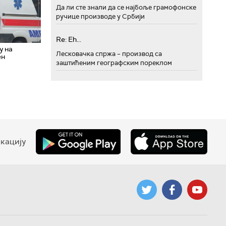
Да ли сте знали да се најбоље грамофонске
ручице производе у Србији
Re: Eh...
у на
Лесковачка спржа – производ са
ен
заштићеним географским пореклом
кацију