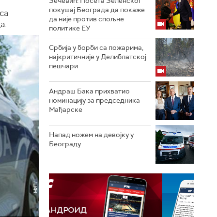
Зечевић: Посета Зеленског
покушај Београда да покаже
са
да није против спољне
а.
политике ЕУ
Србија у борби са пожарима,
најкритичније у Делиблатској
пешчари
Андраш Бака прихватио
номинацију за председника
Мађарске
Напад ножем на девојку у
Београду