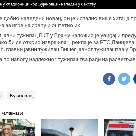
 у кладионици код Бујановца - нападач у бекству
е добио наведени новац, он је испалио више хитаца п
а за игре на срећу и оштетио их.
 јавни тужилац ВЈТ у Врању наложио је увиђај и пре
ко би се открио извршилац, рекла је за РТС Данијела
ћ, главни јавни тужилац Вишег јавног тужилаштва у Вр
а по налогу надлежног тужилаштва ради на расветља
а
Бујановац
 чланци