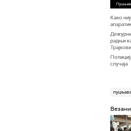
Пуцњава
Како ниј
апаратим
Дежурни
радњи ка
Трајкови
Полициј
случаја.
пуцњав
Везани