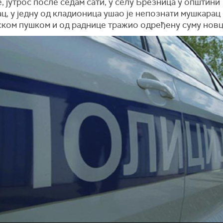
, јутрос после седам сати, у селу Брезница у општини
ц, у једну од кладионица ушао је непознати мушкарац 
ском пушком и од раднице тражио одређену суму новц