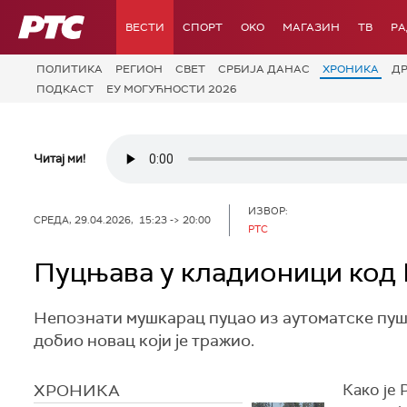
РТС
ВЕСТИ
СПОРТ
OKO
МАГАЗИН
ТВ
Р
ПОЛИТИКА
РЕГИОН
СВЕТ
СРБИЈА ДАНАС
ХРОНИКА
Д
ПОДКАСТ
ЕУ МОГУЋНОСТИ 2026
Читај ми!
ИЗВОР:
СРЕДА, 29.04.2026, 15:23 -> 20:00
РТС
Пуцњава у кладионици код Б
Непознати мушкарац пуцао из аутоматске пушк
добио новац који је тражио.
ХРОНИКА
Како је 