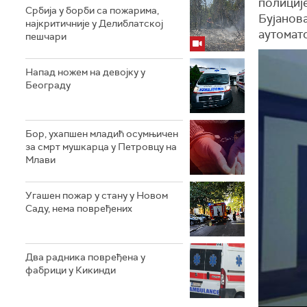
полиције
Србија у борби са пожарима,
Бујанова
најкритичније у Делиблатској
аутомат
пешчари
Напад ножем на девојку у
Београду
Бор, ухапшен младић осумњичен
за смрт мушкарца у Петровцу на
Млави
Угашен пожар у стану у Новом
Саду, нема повређених
Два радника повређена у
фабрици у Кикинди