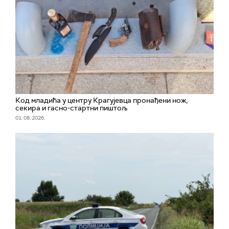
Код младића у центру Крагујевца пронађени нож,
секира и гасно-стартни пиштољ
01. 08. 2026.