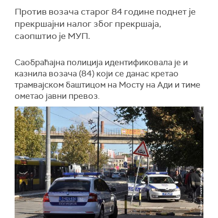
Против возача старог 84 године поднет је
прекршајни налог због прекршаја,
саопштио је МУП.
Саобраћајна полиција идентификовала је и
казнила возача (84) који се данас кретао
трамвајском баштицом на Мосту на Ади и тиме
ометао јавни превоз.