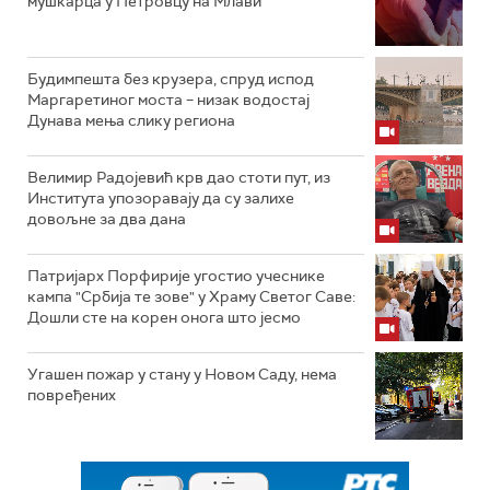
мушкарца у Петровцу на Млави
Будимпешта без крузера, спруд испод
Маргаретиног моста – низак водостај
Дунава мења слику региона
Велимир Радојевић крв дао стоти пут, из
Института упозоравају да су залихе
довољне за два дана
Патријарх Порфирије угостио учеснике
кампа "Србија те зове" у Храму Светог Саве:
Дошли сте на корен онога што јесмо
Угашен пожар у стану у Новом Саду, нема
повређених