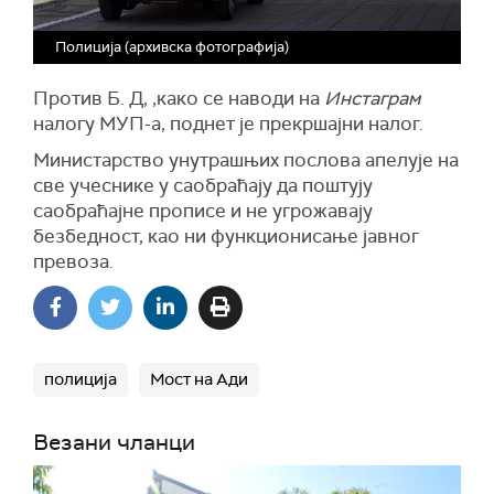
Полиција (архивска фотографија)
Против Б. Д, ,како се наводи на
Инстаграм
налогу МУП-а, поднет је прекршајни налог.
Министарство унутрашњих послова апелује на
све учеснике у саобраћају да поштују
саобраћајне прописе и не угрожавају
безбедност, као ни функционисање јавног
превоза.
полиција
Мост на Ади
Везани чланци