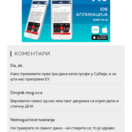
КОМЕНТАРИ
Da, ali...
Како преживети прва три дана катастрофе у Србији, и за
шта нас припрема ЕУ
Dvojnik mog oca
Вероватно свако од нас има свог двојника са којим дели и
сличну ДНК
Nemogućnost tusiranja
Не туширате се сваког дана – не стидите се, то је здраво