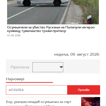
Oсумњичени за убиство Рускиње на Палилули негирао
кривицу, тужилаштво тражи притвор
01. 08. 2026.
недеља, 09. август 2026.
Прогноза
Најновије
Бор, ухапшен младић осумњичен за смрт