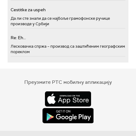
Cestitke za uspeh
Да ли сте знали да се најбоље грамофонске ручице
производе у Србији
Re: Eh...
Лесковачка спржа – производ са заштићеним географским
пореклом
Преузмите РТС мобилну апликацију