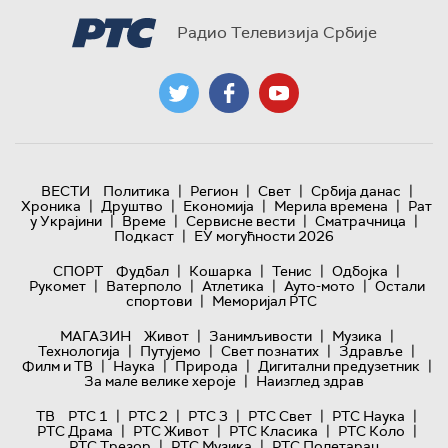
Радио Телевизија Србије
|
|
|
|
ВЕСТИ
Политика
Регион
Свет
Србија данас
|
|
|
|
Хроника
Друштво
Економија
Мерила времена
Рат
|
|
|
|
у Украјини
Време
Сервисне вести
Сматрачница
|
Подкаст
ЕУ могућности 2026
|
|
|
|
СПОРТ
Фудбал
Кошарка
Тенис
Одбојка
|
|
|
|
Рукомет
Ватерполо
Атлетика
Ауто-мото
Остали
|
спортови
Меморијал РТС
|
|
|
МАГАЗИН
Живот
Занимљивости
Музика
|
|
|
|
Технологијa
Путујемо
Свет познатих
Здравље
|
|
|
|
Филм и ТВ
Наука
Природа
Дигитални предузетник
|
За мале велике хероје
Наизглед здрав
|
|
|
|
|
ТВ
РТС 1
РТС 2
РТС 3
РТС Свет
РТС Наука
|
|
|
|
РТС Драма
РТС Живот
РТС Класика
РТС Коло
|
|
РТС Трезор
РТС Музика
РТС Полетарац