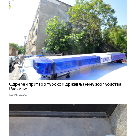
Одређен притвор турском држављанину због убиства
Рускиње
02. 08. 2026.