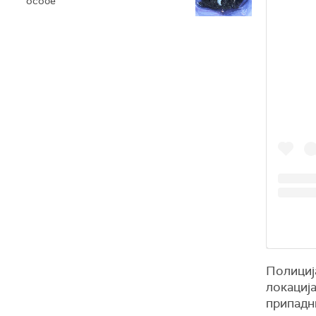
особе
Полиција
локација
припадн