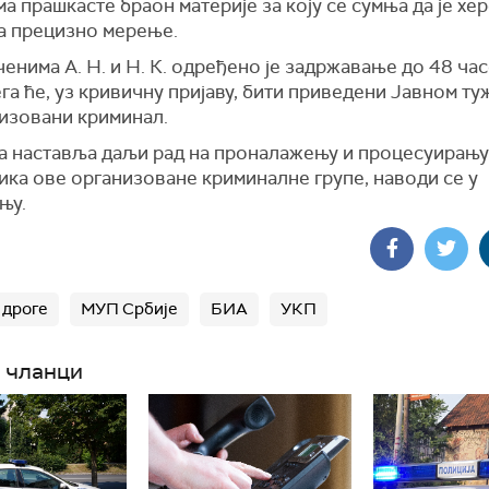
а прашкасте браон материје за коју се сумња да је хе
за прецизно мерење.
чени
ма
А. Н. и Н. К. одређено је задржавање до 48 ча
га ће, уз кривичну пријаву, бити приведени Јавном т
низовани криминал.
а наставља даљи рад на проналажењу и процесуирању
ика ове организоване криминалне групе,
наводи се у
њу.
 дроге
МУП Србије
БИА
УКП
 чланци