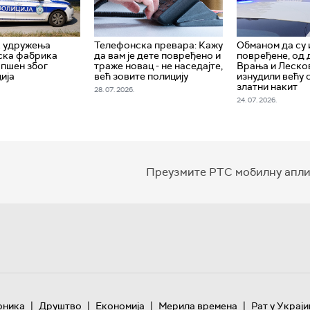
к удружења
Телефонска превара: Кажу
Обманом да су 
ска фабрика
да вам је дете повређено и
повређене, од 
апшен због
траже новац - не наседајте,
Врања и Леско
ија
већ зовите полицију
изнудили већу 
златни накит
28. 07. 2026.
24. 07. 2026.
Преузмите РТС мобилну апли
|
|
|
|
оника
Друштво
Економија
Мерила времена
Рат у Украји