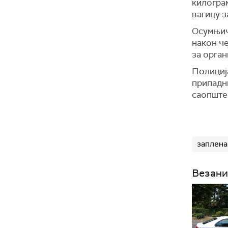
килограм
вагицу 
Осумњи
након че
за орга
Полициј
припадн
саопште
заплена
Везани