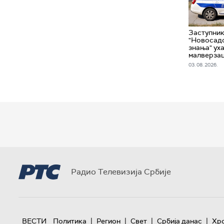
Заступни
"Новосад
знања" ух
малверзац
03. 08. 2026.
Радио Телевизија Србије
|
|
|
|
ВЕСТИ
Политика
Регион
Свет
Србија данас
Хр