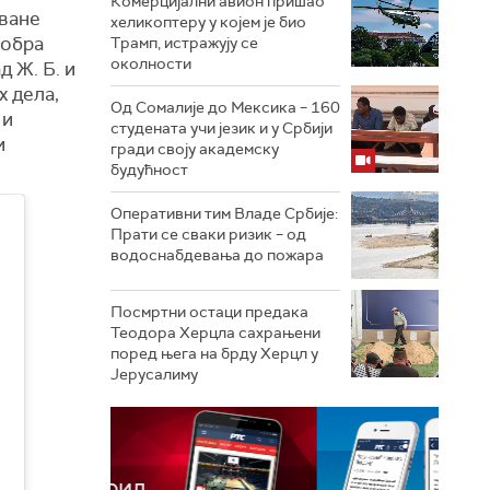
Комерцијални авион пришао
оване
хеликоптеру у којем је био
тобра
Трамп, истражују се
околности
д Ж. Б. и
х дела,
Од Сомалије до Мексика – 160
 и
студената учи језик и у Србији
и
гради своју академску
будућност
Оперативни тим Владе Србије:
Прати се сваки ризик – од
водоснабдевања до пожара
Посмртни остаци предака
Теодора Херцла сахрањени
поред њега на брду Херцл у
Јерусалиму