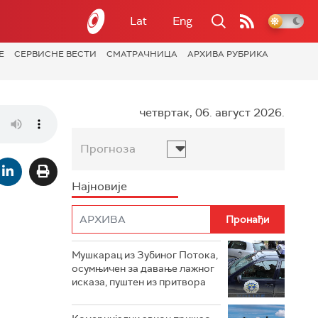
Lat
Eng
Е
СЕРВИСНЕ ВЕСТИ
СМАТРАЧНИЦА
АРХИВА РУБРИКА
четвртак, 06. август 2026.
Прогноза
Најновије
Мушкарац из Зубиног Потока,
осумњичен за давање лажног
исказа, пуштен из притвора