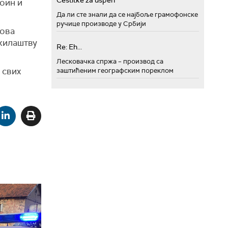
Cestitke za uspeh
роин и
Да ли сте знали да се најбоље грамофонске
ручице производе у Србији
сова
ужилаштву
Re: Eh...
Лесковачка спржа – производ са
 свих
заштићеним географским пореклом