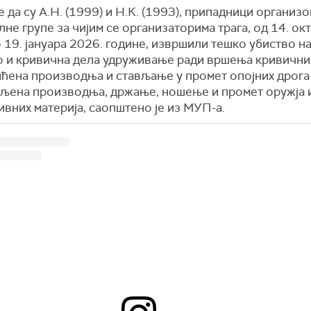
 да су А.Н. (1999) и Н.К. (1993), припадници организ
не групе за чијим се организаторима трага, од 14. ок
 19. јануара 2026. године, извршили тешко убиство на
ао и кривична дела удруживање ради вршења кривични
ћена производња и стављање у промет опојних дрога
љена производња, држање, ношење и промет оружја 
ивних материја,
саопштено је из МУП-а.