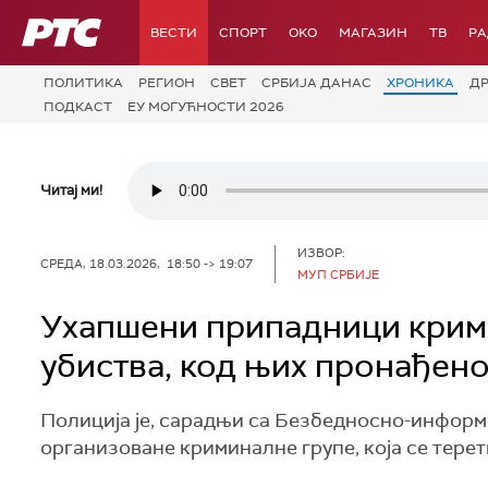
РТС
ВЕСТИ
СПОРТ
OKO
МАГАЗИН
ТВ
Р
ПОЛИТИКА
РЕГИОН
СВЕТ
СРБИЈА ДАНАС
ХРОНИКА
Д
ПОДКАСТ
ЕУ МОГУЋНОСТИ 2026
Читај ми!
ИЗВОР:
СРЕДА, 18.03.2026, 18:50 -> 19:07
МУП СРБИЈЕ
Ухапшени припадници крими
убиства, код њих пронађен
Полиција је, сарадњи са Безбедносно-информ
организоване криминалне групе, која се тере