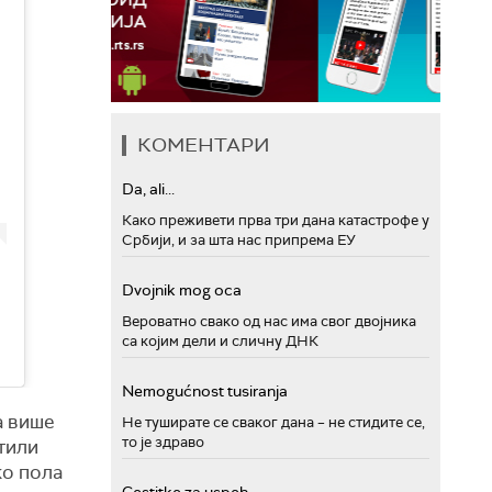
КОМЕНТАРИ
Da, ali...
Како преживети прва три дана катастрофе у
Србији, и за шта нас припрема ЕУ
Dvojnik mog oca
Вероватно свако од нас има свог двојника
са којим дели и сличну ДНК
Nemogućnost tusiranja
а више
Не туширате се сваког дана – не стидите се,
то је здраво
стили
ко пола