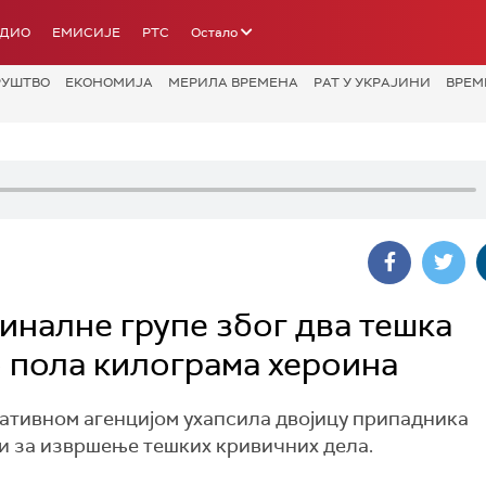
АДИО
ЕМИСИЈЕ
РТС
Остало
РУШТВО
ЕКОНОМИЈА
МЕРИЛА ВРЕМЕНА
РАТ У УКРАЈИНИ
ВРЕМ
налне групе због два тешка
о пола килограма хероина
ативном агенцијом ухапсила двојицу припадника
ти за извршење тешких кривичних дела.