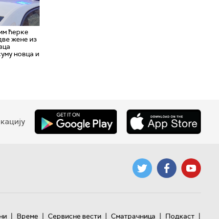
им ћерке
две жене из
вца
суму новца и
кацију
|
|
|
|
|
ни
Време
Сервисне вести
Сматрачница
Подкаст