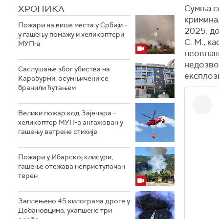
ХРОНИКА
Сумња се
криминал
Пожари на више места у Србији –
2025. до
у гашењу помажу и хеликоптери
С. М., к
МУП-а
неовлаш
недозво
Саслушање због убиства на
експлоз
Карабурми, осумњичени се
бранили ћутањем
Велики пожар код Зајечара –
хеликоптер МУП-а ангажован у
гашењу ватрене стихије
Пожари у Ибарској клисури,
гашење отежава неприступачан
терен
Заплењено 45 килограма дроге у
Добановцима, ухапшене три