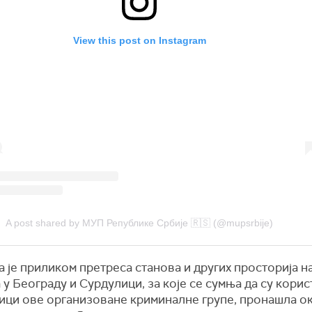
View this post on Instagram
A post shared by МУП Републике Србије 🇷🇸 (@mupsrbije)
 је приликом претреса станова и других просторија н
 у Београду и Сурдулици, за које се сумња да су кори
ици ове
организоване криминалне групе
, пронашла о