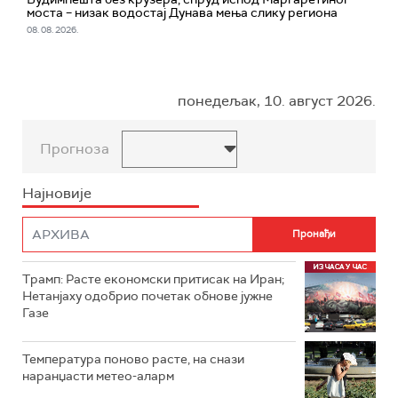
моста – низак водостај Дунава мења слику региона
08. 08. 2026.
понедељак, 10. август 2026.
Прогноза
Најновије
Трамп: Расте економски притисак на Иран;
Нетанјаху одобрио почетак обнове јужне
Газе
Температура поново расте, на снази
наранџасти метео-аларм