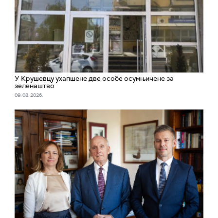
У Крушевцу ухапшене две особе осумњичене за
зеленаштво
09. 08. 2026.