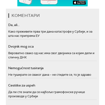
КОМЕНТАРИ
Da, ali...
Како преживети прва три дана катастрофе у Србији, и за
шта нас припрема ЕУ
Dvojnik mog oca
Вероватно свако од нас има свог двојника са којим дели и
сличну ДНК
Nemogućnost tusiranja
Не туширате се сваког дана – не стидите се, то је здраво
Cestitke za uspeh
Да ли сте знали да се најбоље грамофонске ручице
производе у Србији