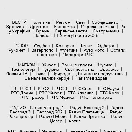
|
|
|
|
ВЕСТИ
Политика
Регион
Свет
Србија данас
|
|
|
|
Хроника
Друштво
Економија
Мерила времена
Рат
|
|
|
|
у Украјини
Време
Сервисне вести
Сматрачница
|
Подкаст
ЕУ могућности 2026
|
|
|
|
СПОРТ
Фудбал
Кошарка
Тенис
Одбојка
|
|
|
|
Рукомет
Ватерполо
Атлетика
Ауто-мото
Остали
|
спортови
Меморијал РТС
|
|
|
МАГАЗИН
Живот
Занимљивости
Музика
|
|
|
|
Технологијa
Путујемо
Свет познатих
Здравље
|
|
|
|
Филм и ТВ
Наука
Природа
Дигитални предузетник
|
За мале велике хероје
Наизглед здрав
|
|
|
|
|
ТВ
РТС 1
РТС 2
РТС 3
РТС Свет
РТС Наука
|
|
|
|
РТС Драма
РТС Живот
РТС Класика
РТС Коло
|
|
РТС Трезор
РТС Музика
РТС Полетарац
|
|
РАДИО
Радио Београд 1
Радио Београд 2
Радио
|
|
|
Београд 3
Београд 202
Радио Плетеница
Радио
|
|
|
Рокенролер
Радио Џубокс
Радио Вртешка
Радио
|
Џезер
Архив
|
|
|
|
РТС
Контакт
Маркетинг
Јавне набавке
Конкурси