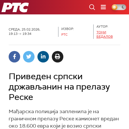
РТС
АУТОР:
ИЗВОР:
СРЕДА, 25.02.2026,
ТОНИ
19:13 -> 19:34
РТС
БЕДАЛОВ
Приведен српски
држављанин на прелазу
Реске
Мађарска полиција запленила је на
граничном прелазу Реске камионет вредан
око 18.600 евра који је возио српски