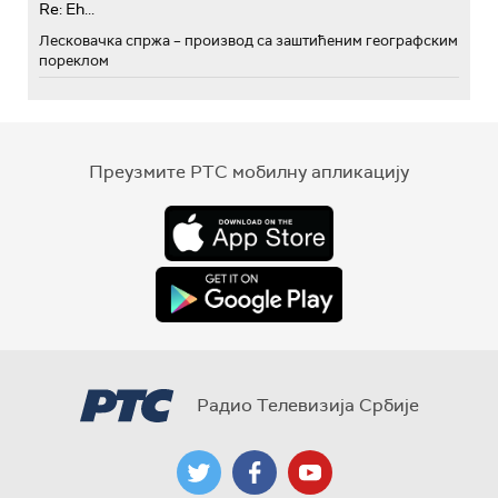
Re: Eh...
Лесковачка спржа – производ са заштићеним географским
пореклом
Преузмите РТС мобилну апликацију
Радио Телевизија Србије