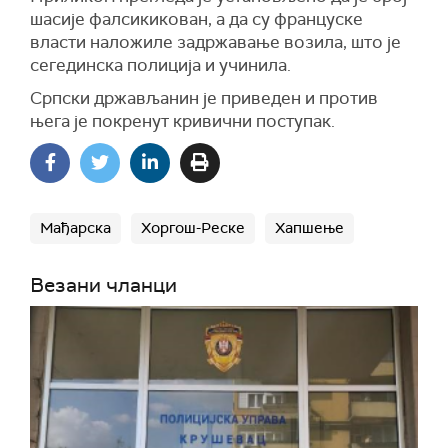
шасије фалсикикован, а да су француске
власти наложиле задржавање возила, што је
сегединска полиција и учинила.
Српски држављанин је приведен и против
њега је покренут кривични поступак.
Мађарска
Хоргош-Реске
Хапшење
Везани чланци