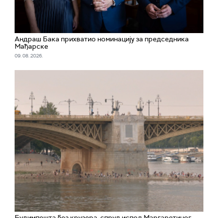
Андраш Бака прихватио номинацију за председника
Мађарске
09. 08. 2026.
Будимпешта без крузера, спруд испод Маргаретиног