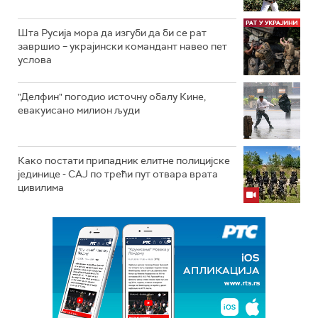
Шта Русија мора да изгуби да би се рат
завршио – украјински командант навео пет
услова
"Делфин" погодио источну обалу Кине,
евакуисано милион људи
Како постати припадник елитне полицијске
јединице - СAJ по трећи пут отвара врата
цивилима