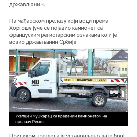
држављанин.
На мађарском прелазу који води према
Хоргошу јуче се појавио камионет са
француским регистарским ознакама који је
возио држављанин Србије.
Ухапшен мушкарац са краденим камионетом на
прелазу Реске
Приликом прегледа је установљено да је број