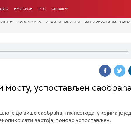
АДИО
ЕМИСИЈЕ
РТС
Остало
РУШТВО
ЕКОНОМИЈА
МЕРИЛА ВРЕМЕНА
РАТ У УКРАЈИНИ
ВРЕМ
 мосту, успостављен саобраћа
ло је до више саобраћајних незгода, у којима је је
еколико сати застоја, поново успостављен.