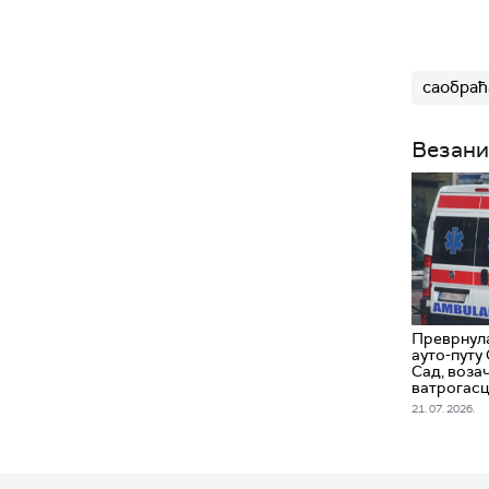
саобраћ
Везани
Преврнула
ауто-путу
Сад, воза
ватрогас
21. 07. 2026.