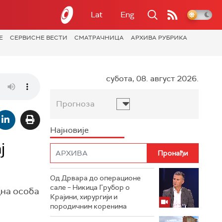
Lat
Eng
Е
СЕРВИСНЕ ВЕСТИ
СМАТРАЧНИЦА
АРХИВА РУБРИКА
субота, 08. август 2026.
Прогноза
Најновије
ј
Од Дрвара до операционе
сале – Никица Грубор о
дна особа
Крајини, хирургији и
породичним коренима