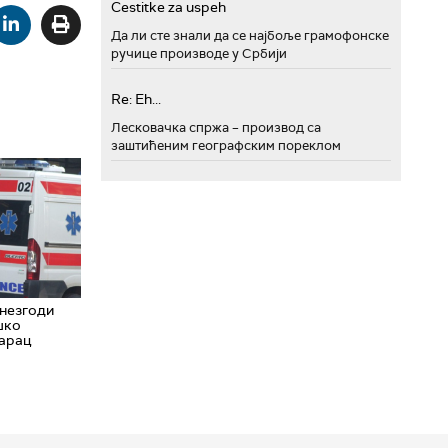
Cestitke za uspeh
Да ли сте знали да се најбоље грамофонске
ручице производе у Србији
Re: Eh...
Лесковачка спржа – производ са
заштићеним географским пореклом
 незгоди
шко
арац