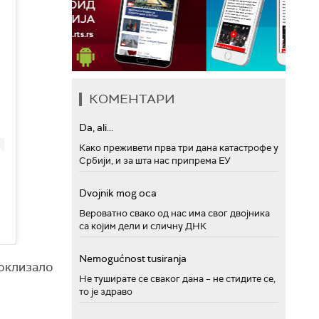
КОМЕНТАРИ
Da, ali...
Како преживети прва три дана катастрофе у
Србији, и за шта нас припрема ЕУ
Dvojnik mog oca
Вероватно свако од нас има свог двојника
са којим дели и сличну ДНК
Nemogućnost tusiranja
роклизало
Не туширате се сваког дана – не стидите се,
то је здраво