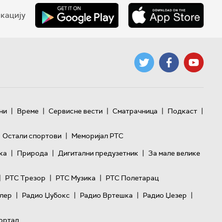
кацију
|
|
|
|
|
ни
Време
Сервисне вести
Сматрачница
Подкаст
|
Остали спортови
Меморијал РТС
|
|
|
ка
Природа
Дигитални предузетник
За мале велике
|
|
|
РТС Трезор
РТС Музика
РТС Полетарац
|
|
|
|
лер
Радио Џубокс
Радио Вртешка
Радио Џезер
ортал