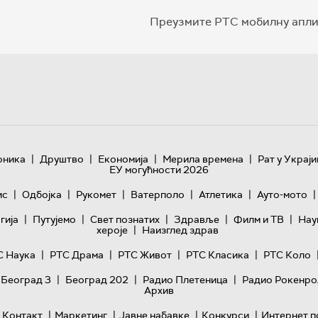
Преузмите РТС мобилну апли
|
|
|
|
оника
Друштво
Економија
Мерила времена
Рат у Украји
ЕУ могућности 2026
|
|
|
|
|
|
ис
Одбојка
Рукомет
Ватерполо
Атлетика
Ауто-мото
|
|
|
|
|
гијa
Путујемо
Свет познатих
Здравље
Филм и ТВ
Нау
|
хероје
Наизглед здрав
|
|
|
|
С Наука
РТС Драма
РТС Живот
РТС Класика
РТС Коло
|
|
|
 Београд 3
Београд 202
Радио Плетеница
Радио Рокенро
Архив
|
|
|
|
Контакт
Маркетинг
Јавне набавке
Конкурси
Интернет п