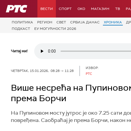
РТС
ВЕСТИ
СПОРТ
OKO
МАГАЗИН
ТВ
Р
ПОЛИТИКА
РЕГИОН
СВЕТ
СРБИЈА ДАНАС
ХРОНИКА
Д
ПОДКАСТ
ЕУ МОГУЋНОСТИ 2026
Читај ми!
ИЗВОР:
ЧЕТВРТАК, 15.01.2026, 08:28 -> 11:28
РТС
Више несрећа на Пупиновом
према Борчи
На Пупиновом мосту јутрос је око 7.25 сати дош
повређена. Саобраћај је према Борчи, након н