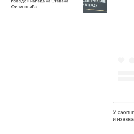
поводом напада на Стевана
Филиповића
У саопш
и изазва