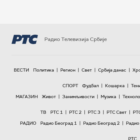
Радио Телевизија Србије
|
|
|
|
ВЕСТИ
Политика
Регион
Свет
Србија данас
Хр
|
|
СПОРТ
Фудбал
Кошарка
Тен
|
|
|
МАГАЗИН
Живот
Занимљивости
Музика
Техноло
|
|
|
|
ТВ
РТС 1
РТС 2
РТС 3
РТС Свет
РТ
|
|
РАДИО
Радио Београд 1
Радио Београд 2
Радио
РТС