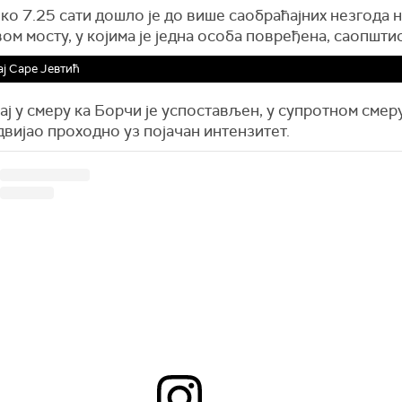
ко 7.25 сати дошло је до више саобраћајних незгода 
м мосту, у којима је једна особа повређена, саопшти
ј Саре Јевтић
ј у смеру ка Борчи је успостављен, у супротном смеру
вијао проходно уз појачан интензитет.