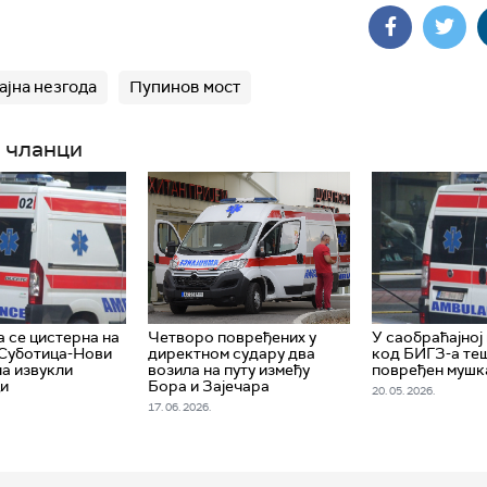
ајна незгода
Пупинов мост
 чланци
 се цистерна на
Четворо повређених у
У саобраћајној
 Суботица-Нови
директном судару два
код БИГЗ-а те
ча извукли
возила на путу између
повређен мушк
ци
Бора и Зајечара
20. 05. 2026.
17. 06. 2026.