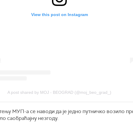
View this post on Instagram
A post shared by MOJ - BEOGRAD (@moj_beo_grad_)
тењу МУП-а се наводи да је једно путничко возило п
ло саобраћајну незгоду.