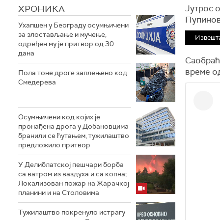
ХРОНИКА
Јутрос о
Пупиново
Ухапшен у Београду осумњичени
за злостављање и мучење,
Извешта
одређен му је притвор од 30
дана
Саобраћа
време од
Пола тоне дроге заплењено код
Смедерева
Осумњичени код којих је
пронађена дрога у Добановцима
бранили се ћутањем, тужилаштво
предложило притвор
У Делиблатској пешчари борба
са ватром из ваздуха и са копна;
Локализован пожар на Жарачкој
планини и на Столовима
Тужилаштво покренуло истрагу