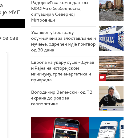
Радојевић са командантом
на
КФОР-а о безбедносној
о је МУП.
ситуацији у Северној
Митровици
Ухапшен у Београду
 се све
осумњичени за злостављање и
мучење, одређен му је притвор
од 30 дана
Европа на удару суше – Дунав
и Рајна на историјском
минимуму, трпе енергетика и
привреда
Володимир Зеленски - од ТВ
екрана до ровова
геополитике