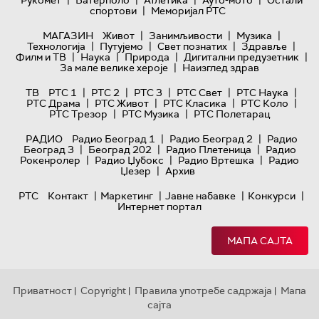
|
|
|
|
Рукомет
Ватерполо
Атлетика
Ауто-мото
Остали
|
спортови
Меморијал РТС
|
|
|
МАГАЗИН
Живот
Занимљивости
Музика
|
|
|
|
Технологијa
Путујемо
Свет познатих
Здравље
|
|
|
|
Филм и ТВ
Наука
Природа
Дигитални предузетник
|
За мале велике хероје
Наизглед здрав
|
|
|
|
|
ТВ
РТС 1
РТС 2
РТС 3
РТС Свет
РТС Наука
|
|
|
|
РТС Драма
РТС Живот
РТС Класика
РТС Коло
|
|
РТС Трезор
РТС Музика
РТС Полетарац
|
|
РАДИО
Радио Београд 1
Радио Београд 2
Радио
|
|
|
Београд 3
Београд 202
Радио Плетеница
Радио
|
|
|
Рокенролер
Радио Џубокс
Радио Вртешка
Радио
|
Џезер
Архив
|
|
|
|
РТС
Контакт
Маркетинг
Јавне набавке
Конкурси
Интернет портал
МАПА САЈТА
Приватност
Copyright
Правила употребе садржаја
Мапа
|
|
|
сајта