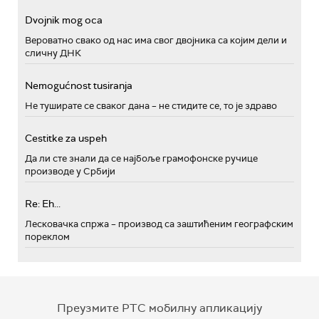
Dvojnik mog oca
Вероватно свако од нас има свог двојника са којим дели и
сличну ДНК
Nemogućnost tusiranja
Не туширате се сваког дана – не стидите се, то је здраво
Cestitke za uspeh
Да ли сте знали да се најбоље грамофонске ручице
производе у Србији
Re: Eh...
Лесковачка спржа – производ са заштићеним географским
пореклом
Преузмите РТС мобилну апликацију