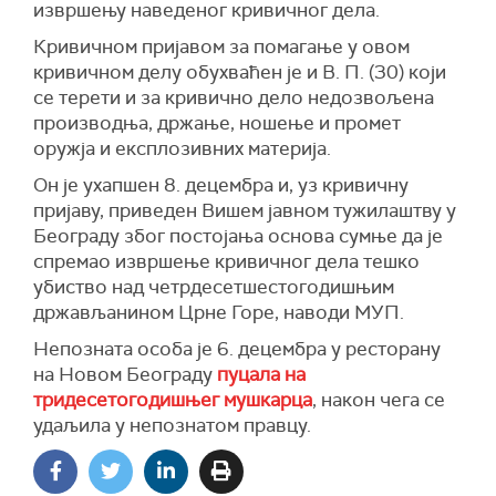
извршењу наведеног кривичног дела.
Кривичном пријавом за помагање у овом
кривичном делу обухваћен је и В. П. (30) који
се терети и за кривично дело недозвољена
производња, држање, ношење и промет
оружја и експлозивних материја.
Он је ухапшен 8. децембра и, уз кривичну
пријаву, приведен Вишем јавном тужилаштву у
Београду због постојања основа сумње да је
спремао извршење кривичног дела тешко
убиство над четрдесетшестогодишњим
држављанином Црне Горе, наводи МУП.
Непозната особа је 6. децембра у ресторану
на Новом Београду
пуцала на
тридесетогодишњег мушкарца
, након чега се
удаљила у непознатом правцу.