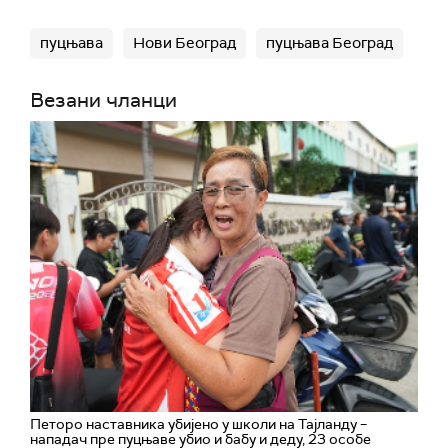
пуцњава
Нови Београд
пуцњава Београд
Везани чланци
Петоро наставника убијено у школи на Тајланду –
нападач пре пуцњаве убио и бабу и деду, 23 особе