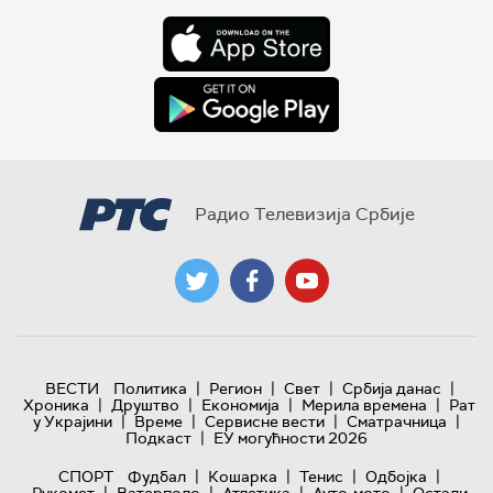
Радио Телевизија Србије
|
|
|
|
ВЕСТИ
Политика
Регион
Свет
Србија данас
|
|
|
|
Хроника
Друштво
Економија
Мерила времена
Рат
|
|
|
|
у Украјини
Време
Сервисне вести
Сматрачница
|
Подкаст
ЕУ могућности 2026
|
|
|
|
СПОРТ
Фудбал
Кошарка
Тенис
Одбојка