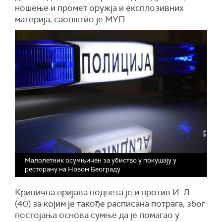
ношење и промет оружја и експлозивних
материја, саопштио је МУП.
Малолетник осумњичен за убиство у покушају у
ресторану на Новом Београду
Кривична пријава поднета је и против И. Л.
(40) за којим је такође расписана потрага, због
постојања основа сумње да је помагао у