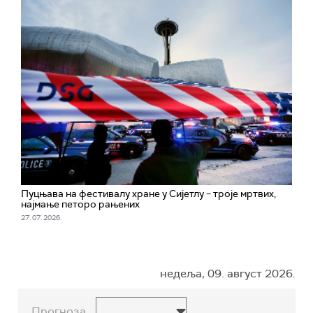
Пуцњава на фестивалу хране у Сијетлу – троје мртвих,
најмање петоро рањених
27. 07. 2026.
недеља, 09. август 2026.
Прогноза