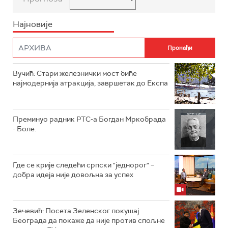
Најновије
Вучић: Стари железнички мост биће
најмодернија атракција, завршетак до Експа
Преминуо радник РТС-а Богдан Мркобрада
- Боле.
Где се крије следећи српски "једнорог" –
добра идеја није довољна за успех
Зечевић: Посета Зеленског покушај
Београда да покаже да није против спољне