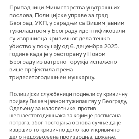
Припадници Министарства унутрашњих
послова, Полицијске управе за град
Београд, УКП, у сарадњи са Вишим јавним
тужилаштвом у Београду идентификовали
су извршиоца кривичног дела тешко
убиство у покушају од 6. децембра 2025.
године када је у ресторану у Новом
Београду из ватреног оружја испаљено
више пројектила према
тридесетогодишњем мушкарцу.
Полицијски службеници поднели су кривичну
пријаву Вишем јавном тужилаштву у Београду,
Одељењу за малолетнике, против
шеснаестогодишњака за којим је расписана
потрага, због постојања основа сумње да је
извршио то кривично дело као и кривично
дело недозвољена производња, држање,