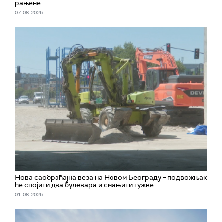
рањене
07. 08. 2026.
Нова саобраћајна веза на Новом Београду – подвожњак
ће спојити два булевара и смањити гужве
01. 08. 2026.