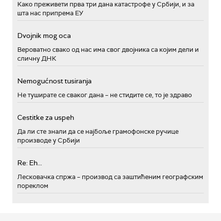
Како преживети прва три дана катастрофе у Србији, и за
шта нас припрема ЕУ
Dvojnik mog oca
Вероватно свако од нас има свог двојника са којим дели и
сличну ДНК
Nemogućnost tusiranja
Не туширате се сваког дана – не стидите се, то је здраво
Cestitke za uspeh
Да ли сте знали да се најбоље грамофонске ручице
производе у Србији
Re: Eh...
Лесковачка спржа – производ са заштићеним географским
пореклом