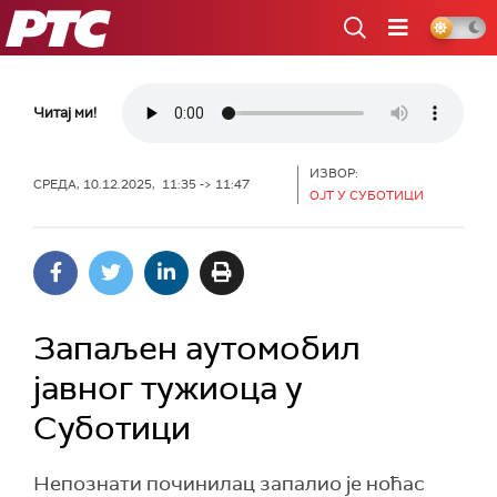
РТС
Читај ми!
ИЗВОР:
СРЕДА, 10.12.2025, 11:35 -> 11:47
ОЈТ У СУБОТИЦИ
Запаљен аутомобил
јавног тужиоца у
Суботици
Непознати починилац запалио је ноћас