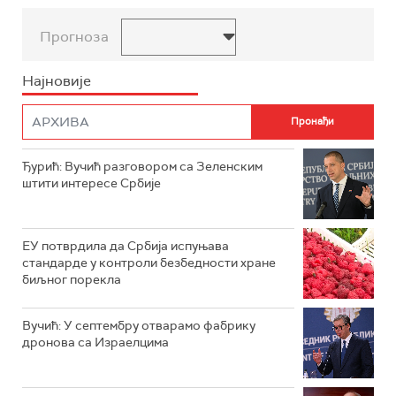
Прогноза
Најновије
Ђурић: Вучић разговором са Зеленским
штити интересе Србије
ЕУ потврдила да Србија испуњава
стандарде у контроли безбедности хране
биљног порекла
Вучић: У септембру отварамо фабрику
дронова са Израелцима