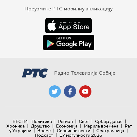
Преузмите РТС мобилну апликацију
Радио Телевизија Србије
|
|
|
|
ВЕСТИ
Политика
Регион
Свет
Србија данас
|
|
|
|
Хроника
Друштво
Економија
Мерила времена
Рат
|
|
|
|
у Украјини
Време
Сервисне вести
Сматрачница
|
Подкаст
ЕУ могућности 2026