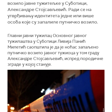
возило јавне тужитељке у Суботици,
Александре Стојсављевић. Ради се на
утврђивању идентитета једне или више
особа које су запалиле путничко возило.
Главни јавни тужилац Основног јавног
тужилаштва у Суботици Ливија Панић
Милетић саопштила је да је ноћас запаљено
путничко возило јавног тужиоца у том граду
Александре Стојсављевић, испред породичне
зграде у којој станује.