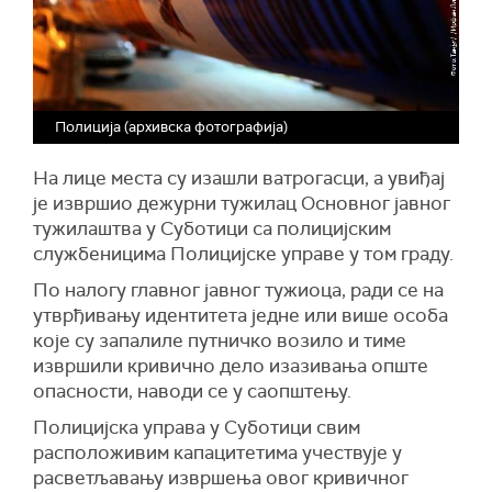
Полиција (архивска фотографија)
На лице места су изашли ватрогасци, а увиђај
је извршио дежурни тужилац Основног јавног
тужилаштва у Суботици са полицијским
службеницима Полицијске управе у том граду.
По налогу главног јавног тужиоца, ради се на
утврђивању идентитета једне или више особа
које су запалиле путничко возило и тиме
извршили кривично дело изазивања опште
опасности, наводи се у саопштењу.
Полицијска управа у Суботици свим
расположивим капацитетима учествује у
расветљавању извршења овог кривичног