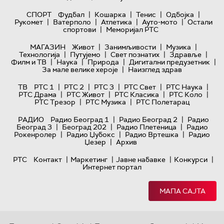
|
|
|
|
СПОРТ
Фудбал
Кошарка
Тенис
Одбојка
|
|
|
|
Рукомет
Ватерполо
Атлетика
Ауто-мото
Остали
|
спортови
Меморијал РТС
|
|
|
МАГАЗИН
Живот
Занимљивости
Музика
|
|
|
|
Технологијa
Путујемо
Свет познатих
Здравље
|
|
|
|
Филм и ТВ
Наука
Природа
Дигитални предузетник
|
За мале велике хероје
Наизглед здрав
|
|
|
|
|
ТВ
РТС 1
РТС 2
РТС 3
РТС Свет
РТС Наука
|
|
|
|
РТС Драма
РТС Живот
РТС Класика
РТС Коло
|
|
РТС Трезор
РТС Музика
РТС Полетарац
|
|
РАДИО
Радио Београд 1
Радио Београд 2
Радио
|
|
|
Београд 3
Београд 202
Радио Плетеница
Радио
|
|
|
Рокенролер
Радио Џубокс
Радио Вртешка
Радио
|
Џезер
Архив
|
|
|
|
РТС
Контакт
Маркетинг
Јавне набавке
Конкурси
Интернет портал
МАПА САЈТА