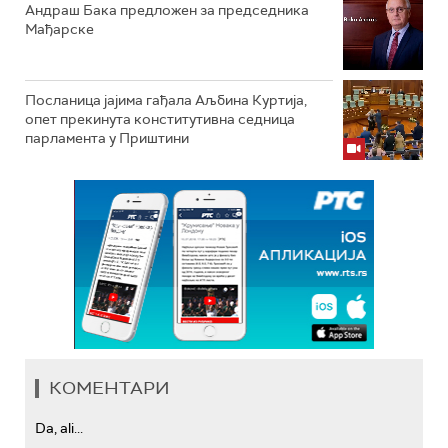
Андраш Бакa предложен за председника
Мађарске
Посланица јајима гађала Аљбина Куртија,
опет прекинута конститутивна седница
парламента у Приштини
КОМЕНТАРИ
Da, ali...