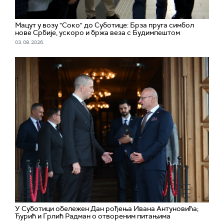
Мацут у возу "Соко" до Суботице: Брза пруга симбол
нове Србије, ускоро и бржа веза с Будимпештом
03. 08. 2026.
У Суботици обележен Дан рођења Ивана Антуновића;
Ђурић и Грлић Радман о отвореним питањима