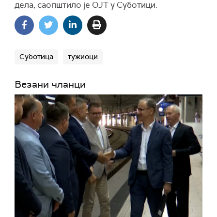
дела, саопштило је ОЈТ у Суботици.
Суботица
тужиоци
Везани чланци