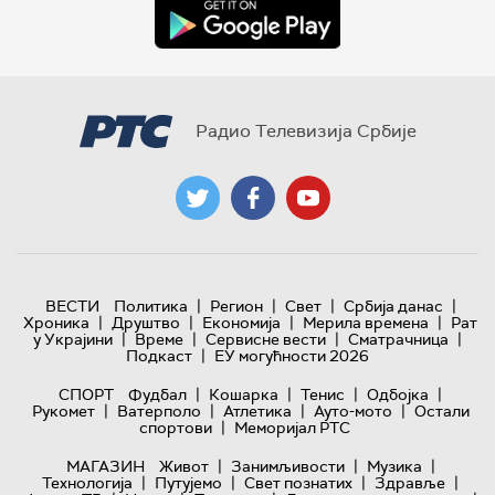
Радио Телевизија Србије
|
|
|
|
ВЕСТИ
Политика
Регион
Свет
Србија данас
|
|
|
|
Хроника
Друштво
Економија
Мерила времена
Рат
|
|
|
|
у Украјини
Време
Сервисне вести
Сматрачница
|
Подкаст
ЕУ могућности 2026
|
|
|
|
СПОРТ
Фудбал
Кошарка
Тенис
Одбојка
|
|
|
|
Рукомет
Ватерполо
Атлетика
Ауто-мото
Остали
|
спортови
Меморијал РТС
|
|
|
МАГАЗИН
Живот
Занимљивости
Музика
|
|
|
|
Технологијa
Путујемо
Свет познатих
Здравље