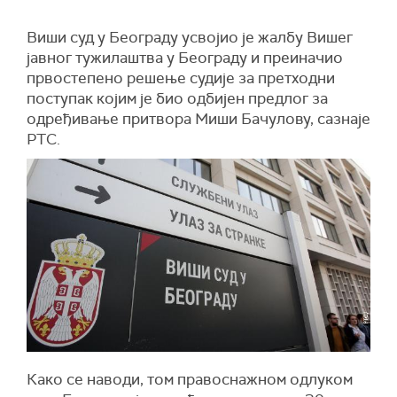
Виши суд у Београду усвојио је жалбу Вишег
јавног тужилаштва у Београду и преиначио
првостепено решење судије за претходни
поступак којим је био одбијен предлог за
одређивање притвора Миши Бачулову, сазнаје
РТС.
Како се наводи, том правоснажном одлуком