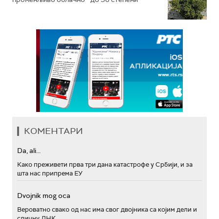
КОМЕНТАРИ
Da, ali...
Како преживети прва три дана катастрофе у Србији, и за
шта нас припрема ЕУ
Dvojnik mog oca
Вероватно свако од нас има свог двојника са којим дели и
сличну ДНК