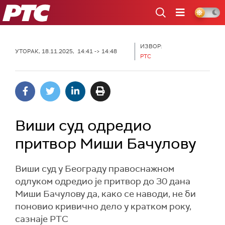
РТС
ИЗВОР:
УТОРАК, 18.11.2025, 14:41 -> 14:48
РТС
Виши суд одредио
притвор Миши Бачулову
Виши суд у Београду правоснажном
одлуком одредио je притвор до 30 дана
Миши Бачулову да, како се наводи, не би
поновио кривично дело у кратком року,
сазнаје РТС