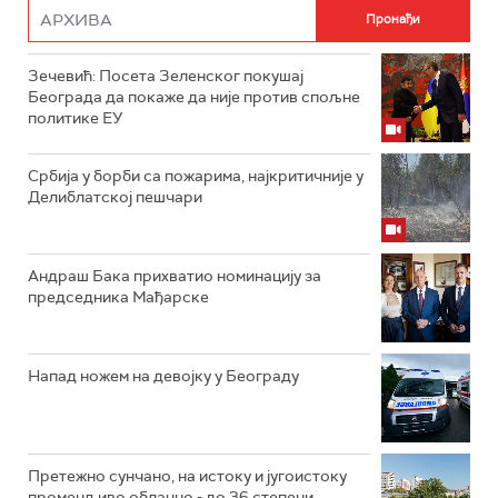
Зечевић: Посета Зеленског покушај
Београда да покаже да није против спољне
политике ЕУ
Србија у борби са пожарима, најкритичније у
Делиблатској пешчари
Андраш Бака прихватио номинацију за
председника Мађарске
Напад ножем на девојку у Београду
Претежно сунчано, на истоку и југоистоку
променљиво облачно - до 36 степени