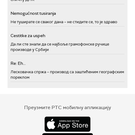
Nemogućnost tusiranja
Не туширате се сваког дана – не стидите се, то је здраво
Cestitke za uspeh
Да ли сте знали да се најбоље грамофонске ручице
производе у Србији
Re: Eh...
Лесковачка спржа – производ са заштићеним географским
пореклом
Преузмите РТС мобилну апликацију