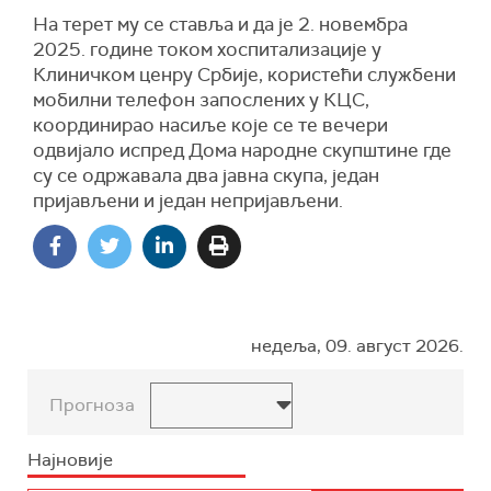
На терет му се ставља и да је 2. новембра
2025. године током хоспитализације у
Клиничком ценру Србије, користећи службени
мобилни телефон запослених у КЦС,
координирао насиље које се те вечери
одвијало испред Дома народне скупштине где
су се одржавала два јавна скупа, један
пријављени и један непријављени.
недеља, 09. август 2026.
Прогноза
Најновије