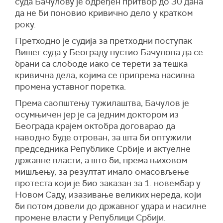
суда Бачулову је одређен притвор до 30 дана
да не би поновио кривично дело у кратком
року.
Претходно је судија за претходни поступак
Вишег суда у Београду пустио Бачулова да се
брани са слободе иако се терети за тешка
кривична дела, којима се припрема насилна
промена уставног поретка.
Према саопштењу тужилаштва, Бачулов је
осумњичен јер је са једним доктором из
Београда крајем октобра договарао да
наводно буде отрован, за шта би оптужили
председника Републике Србије и актуелне
државне власти, а што би, према њиховом
мишљењу, за резултат имало омасовљење
протеста који је био заказан за 1. новембар у
Новом Саду, изазивање великих нереда, који
би потом довели до државног удара и насилне
промене власти у Републици Србији.