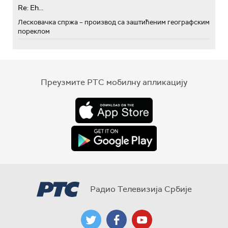
Re: Eh...
Лесковачка спржа – производ са заштићеним географским
пореклом
Преузмите РТС мобилну апликацију
Радио Телевизија Србије