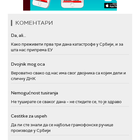
КОМЕНТАРИ
Da, ali...
Како преживети прва три дана катастрофе у Србији, и за
шта нас припрема ЕУ
Dvojnik mog oca
Вероватно свако од нас има свог двојника са којим дели и
сличну ДНК
Nemogućnost tusiranja
Не туширате се сваког дана – не стидите се, то је здраво
Cestitke za uspeh
Да ли сте знали да се најбоље грамофонске ручице
производе у Србији