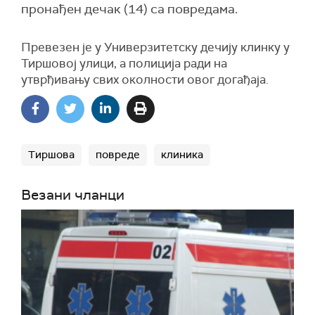
пронађен дечак (14) са повредама.
Превезен је у Универзитетску дечију клинку у
Тиршовој улици, а полиција ради на
утврђивању свих околности овог догађаја.
Тиршова
повреде
клиника
Везани чланци