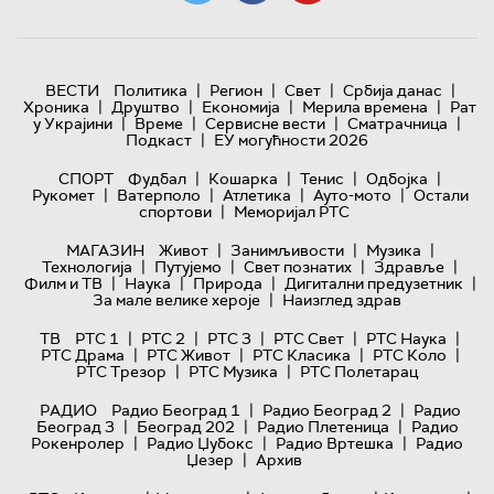
|
|
|
|
ВЕСТИ
Политика
Регион
Свет
Србија данас
|
|
|
|
Хроника
Друштво
Економија
Мерила времена
Рат
|
|
|
|
у Украјини
Време
Сервисне вести
Сматрачница
|
Подкаст
ЕУ могућности 2026
|
|
|
|
СПОРТ
Фудбал
Кошарка
Тенис
Одбојка
|
|
|
|
Рукомет
Ватерполо
Атлетика
Ауто-мото
Остали
|
спортови
Меморијал РТС
|
|
|
МАГАЗИН
Живот
Занимљивости
Музика
|
|
|
|
Технологијa
Путујемо
Свет познатих
Здравље
|
|
|
|
Филм и ТВ
Наука
Природа
Дигитални предузетник
|
За мале велике хероје
Наизглед здрав
|
|
|
|
|
ТВ
РТС 1
РТС 2
РТС 3
РТС Свет
РТС Наука
|
|
|
|
РТС Драма
РТС Живот
РТС Класика
РТС Коло
|
|
РТС Трезор
РТС Музика
РТС Полетарац
|
|
РАДИО
Радио Београд 1
Радио Београд 2
Радио
|
|
|
Београд 3
Београд 202
Радио Плетеница
Радио
|
|
|
Рокенролер
Радио Џубокс
Радио Вртешка
Радио
|
Џезер
Архив