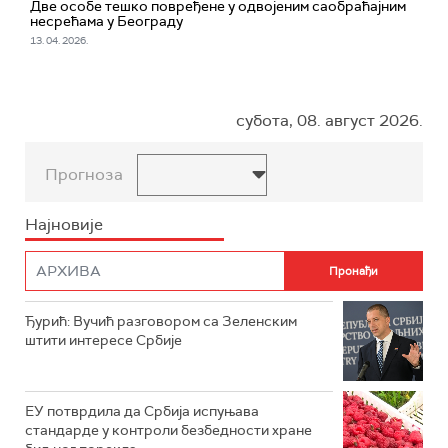
Две особе тешко повређене у одвојеним саобраћајним
несрећама у Београду
13. 04. 2026.
субота, 08. август 2026.
Прогноза
Најновије
Ђурић: Вучић разговором са Зеленским
штити интересе Србије
ЕУ потврдила да Србија испуњава
стандарде у контроли безбедности хране