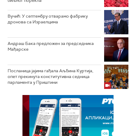
биљног порекла
Вучић: У септембру отварамо фабрику
дронова са Израелцима
Андраш Бакa предложен за председника
Мађарске
Посланица јајима гађала Аљбина Куртија,
опет прекинута конститутивна седница
парламента у Приштини