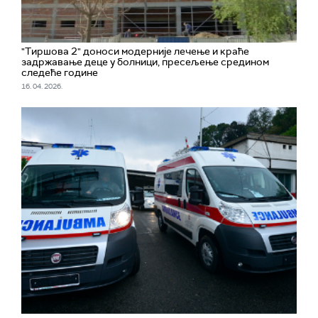
"Тиршова 2" доноси модерније лечење и краће
задржавање деце у болници, пресељење средином
следеће године
16. 04. 2026.