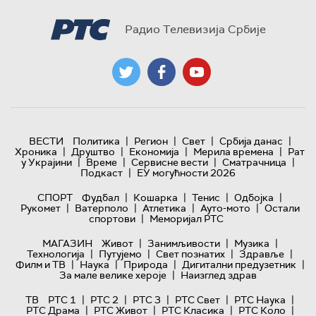
Радио Телевизија Србије
|
|
|
|
ВЕСТИ
Политика
Регион
Свет
Србија данас
|
|
|
|
Хроника
Друштво
Економија
Мерила времена
Рат
|
|
|
|
у Украјини
Време
Сервисне вести
Сматрачница
|
Подкаст
ЕУ могућности 2026
|
|
|
|
СПОРТ
Фудбал
Кошарка
Тенис
Одбојка
|
|
|
|
Рукомет
Ватерполо
Атлетика
Ауто-мото
Остали
|
спортови
Меморијал РТС
|
|
|
МАГАЗИН
Живот
Занимљивости
Музика
|
|
|
|
Технологијa
Путујемо
Свет познатих
Здравље
|
|
|
|
Филм и ТВ
Наука
Природа
Дигитални предузетник
|
За мале велике хероје
Наизглед здрав
|
|
|
|
|
ТВ
РТС 1
РТС 2
РТС 3
РТС Свет
РТС Наука
|
|
|
|
РТС Драма
РТС Живот
РТС Класика
РТС Коло