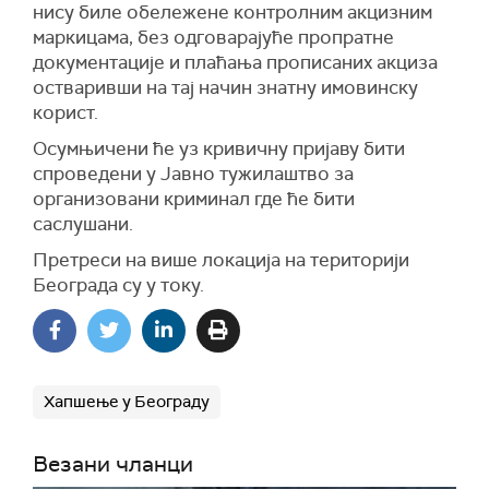
нису биле обележене контролним акцизним
маркицама, без одговарајуће пропратне
документације и плаћања прописаних акциза
остваривши на тај начин знатну имовинску
корист.
Осумњичени ће уз кривичну пријаву бити
спроведени у Јавно тужилаштво за
организовани криминал где ће бити
саслушани.
Претреси на више локација на територији
Београда су у току.
Хапшење у Београду
Везани чланци