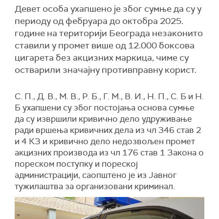
Девет особа ухапшено је због сумње да су у
периоду од фебруара до октобра 2025.
године на територији Београда незаконито
ставили у промет више од 12.000 боксова
цигарета без акцизних маркица, чиме су
остварили значајну противправну корист.
С. П., Д. В., М. В., Р. Б., Г. М., В. И., Н. П., С. Б и Н.
Б ухапшени су због постојања основа сумње
да су извршили кривично дело удруживање
ради вршења кривичних дела из чл 346 став 2
и 4 КЗ и кривично дело недозвољен промет
акцизних производа из чл 176 став 1 Закона о
пореском поступку и пореској
администрацији,
саопштено је
из
Јавног
тужилаштва за организовани криминал.