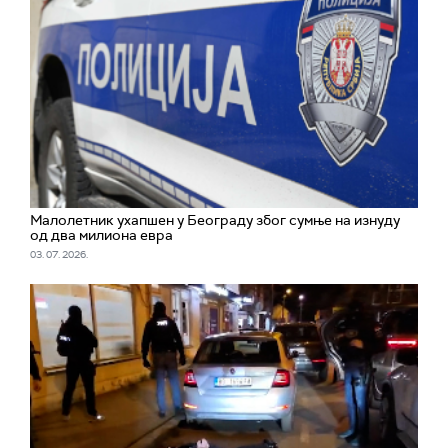
Малолетник ухапшен у Београду због сумње на изнуду
од два милиона евра
03. 07. 2026.