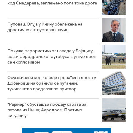
код Смедерева, заплењено пола тоне дроге
Пуповац: Олуја у Книну обележена на
драстично антиуставан начин
Покушај терористичког напада у Лајпцигу,
возач аеродромског аутобуса шутнуо дрон
са експлозивом
Осумњичени код којих је пронађена дрога у
Добановцима бранили се ћутањем,
тужилаштво предложило притвор
"Рајанер" обуставља продају карата за
летове из Ниша; Аеродром: Пратимо
ситуацију