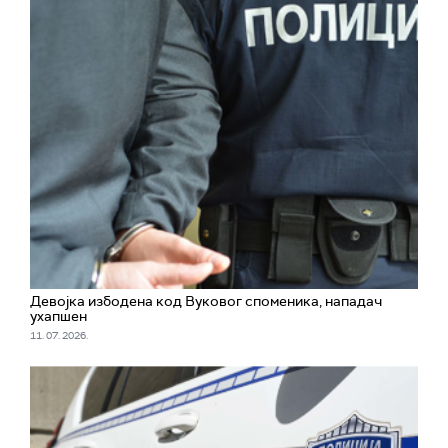
Девојка избодена код Вуковог споменика, нападач
ухапшен
11. 07. 2026.