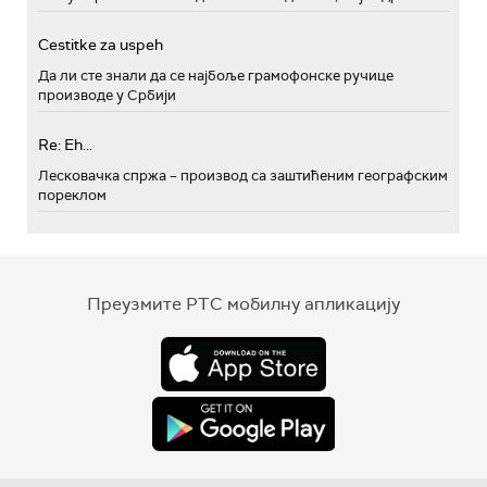
Cestitke za uspeh
Да ли сте знали да се најбоље грамофонске ручице
производе у Србији
Re: Eh...
Лесковачка спржа – производ са заштићеним географским
пореклом
Преузмите РТС мобилну апликацију