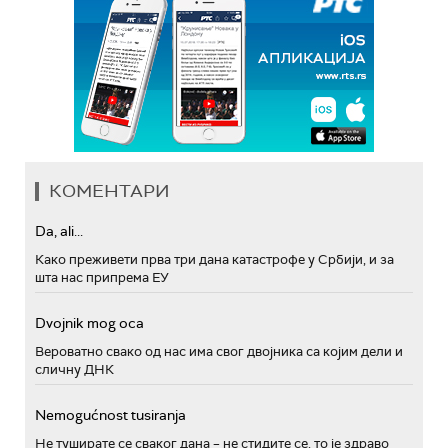
КОМЕНТАРИ
Da, ali...
Како преживети прва три дана катастрофе у Србији, и за
шта нас припрема ЕУ
Dvojnik mog oca
Вероватно свако од нас има свог двојника са којим дели и
сличну ДНК
Nemogućnost tusiranja
Не туширате се сваког дана – не стидите се, то је здраво