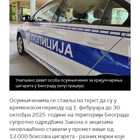
Ухапшено девет особа осумњичених за кријумчарења
цигарета у Београду (илустрација)
Осумњиченима се ставља на терет да су у
временском периоду од 1. фебруара до 30.
октобра 2025. године на територији Београда
супротно одредбама Закона о акцизама
неовлашћено ставили у промет више од
12.000 боксова цигарета - разних марки које