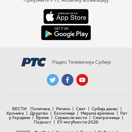
Преузмите РТС мобилну апликацију
Радио Телевизија Србије
|
|
|
|
ВЕСТИ
Политика
Регион
Свет
Србија данас
|
|
|
|
Хроника
Друштво
Економија
Мерила времена
Рат
|
|
|
|
у Украјини
Време
Сервисне вести
Сматрачница
|
Подкаст
ЕУ могућности 2026