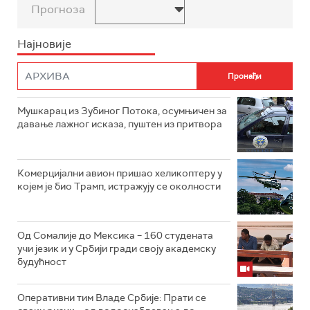
Прогноза
Најновије
Мушкарац из Зубиног Потока, осумњичен за
давање лажног исказа, пуштен из притвора
Комерцијални авион пришао хеликоптеру у
којем је био Трамп, истражују се околности
Од Сомалије до Мексика – 160 студената
учи језик и у Србији гради своју академску
будућност
Оперативни тим Владе Србије: Прати се