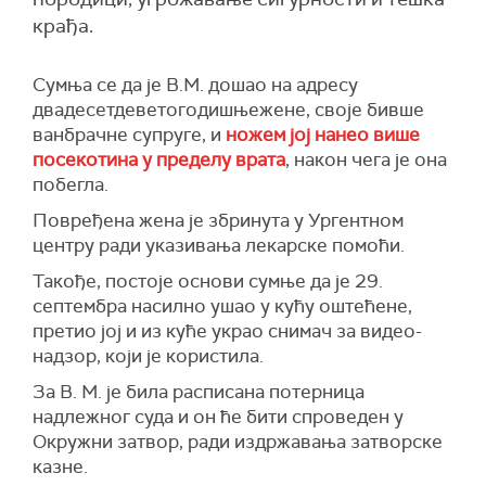
крађа.
Сумња се да је
В.М.
дошао на адресу
двадесетдеветогодишњежене, своје бивше
ванбрачне супруге, и
ножем јој нанео више
посекотина у пределу врата
, након чега је она
побегла.
Повређена
жена
је
збринута у Ургентном
центру ради указивања лекарске помоћи.
Такође, постоје основи сумње да је 29.
септембра насилно ушао у кућу оштећене,
претио јој и из куће украо снимач за видео-
надзор, који је користила.
За В. М. је била расписана потерница
надлежног суда и он ће бити спроведен у
Окружни затвор, ради издржавања затворске
казне.