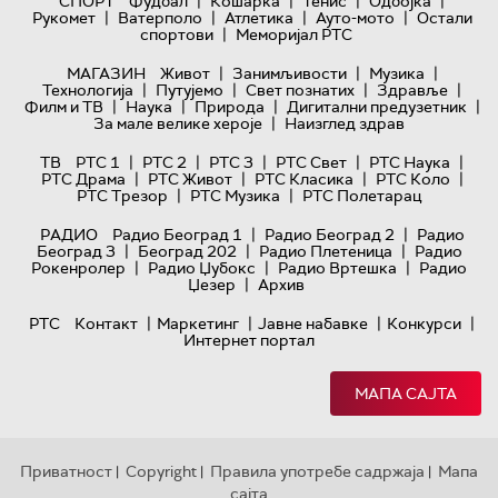
|
|
|
|
СПОРТ
Фудбал
Кошарка
Тенис
Одбојка
|
|
|
|
Рукомет
Ватерполо
Атлетика
Ауто-мото
Остали
|
спортови
Меморијал РТС
|
|
|
МАГАЗИН
Живот
Занимљивости
Музика
|
|
|
|
Технологијa
Путујемо
Свет познатих
Здравље
|
|
|
|
Филм и ТВ
Наука
Природа
Дигитални предузетник
|
За мале велике хероје
Наизглед здрав
|
|
|
|
|
ТВ
РТС 1
РТС 2
РТС 3
РТС Свет
РТС Наука
|
|
|
|
РТС Драма
РТС Живот
РТС Класика
РТС Коло
|
|
РТС Трезор
РТС Музика
РТС Полетарац
|
|
РАДИО
Радио Београд 1
Радио Београд 2
Радио
|
|
|
Београд 3
Београд 202
Радио Плетеница
Радио
|
|
|
Рокенролер
Радио Џубокс
Радио Вртешка
Радио
|
Џезер
Архив
|
|
|
|
РТС
Контакт
Маркетинг
Јавне набавке
Конкурси
Интернет портал
МАПА САЈТА
Приватност
Copyright
Правила употребе садржаја
Мапа
|
|
|
сајта