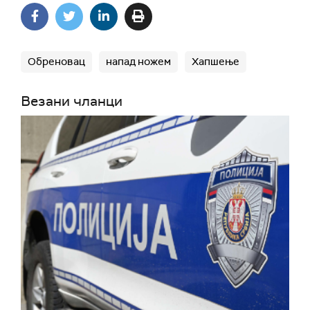
Обреновац
напад ножем
Хапшење
Везани чланци