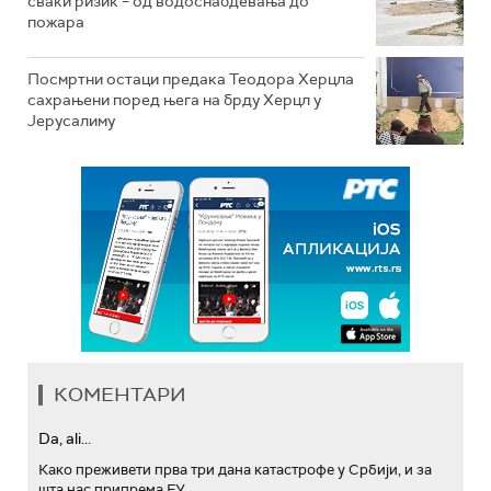
сваки ризик – од водоснабдевања до
пожара
Посмртни остаци предака Теодора Херцла
сахрањени поред њега на брду Херцл у
Јерусалиму
КОМЕНТАРИ
Da, ali...
Како преживети прва три дана катастрофе у Србији, и за
шта нас припрема ЕУ