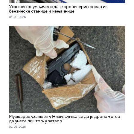
Ухапшен осумњичени да је проневерио новац из
бензинске станице и мењачнице
04. 08. 2026.
Мушкарац ухапшен у Нишу, сумња се да је дроном хтео
да унесе пиштољ у затвор
01. 08. 2026.