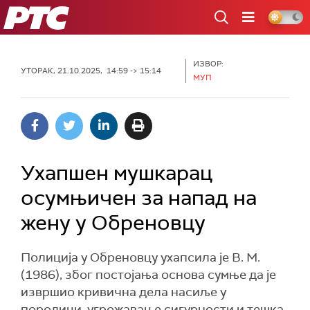
РТС
ИЗВОР:
УТОРАК, 21.10.2025, 14:59 -> 15:14
МУП
Ухапшен мушкарац
осумњичен за напад на
жену у Обреновцу
Полиција у Обреновцу ухапсила је В. М.
(1986), због постојања основа сумње да је
извршио кривична дела насиље у
породици, угрожавање сигурности и тешка