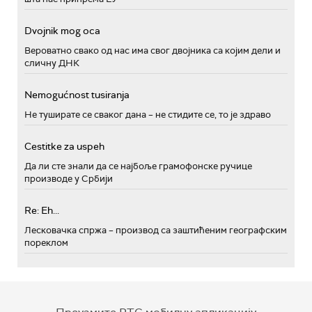
Dvojnik mog oca
Вероватно свако од нас има свог двојника са којим дели и
сличну ДНК
Nemogućnost tusiranja
Не туширате се сваког дана – не стидите се, то је здраво
Cestitke za uspeh
Да ли сте знали да се најбоље грамофонске ручице
производе у Србији
Re: Eh...
Лесковачка спржа – производ са заштићеним географским
пореклом