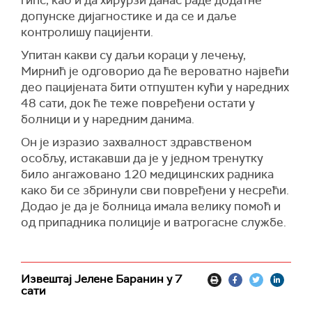
допунске дијагностике и да се и даље
контролишу пацијенти.
Упитан какви су даљи кораци у лечењу,
Мирнић је одговорио да ће вероватно највећи
део пацијената бити отпуштен кући у наредних
48 сати, док ће теже повређени остати у
болници и у наредним данима.
Он је изразио захвалност здравственом
особљу, истакавши да је у једном тренутку
било ангажовано 120 медицинских радника
како би се збринули сви повређени у несрећи.
Додао је да је болница имала велику помоћ и
од припадника полиције и ватрогасне службе.
Извештај Јелене Баранин у 7
сати