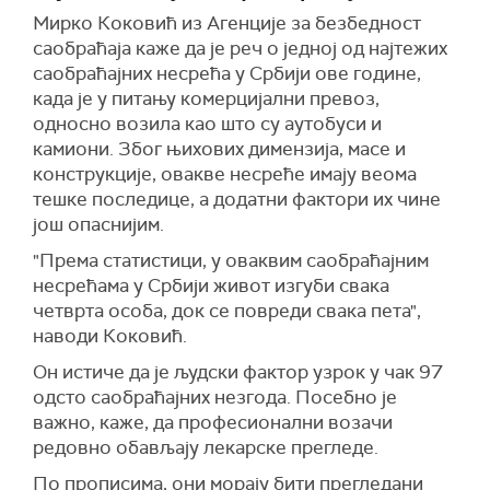
Мирко Коковић из Агенције за безбедност
саобраћаја каже да је реч о једној од најтежих
саобраћајних несрећа у Србији ове године,
када је у питању комерцијални превоз,
односно возила као што су аутобуси и
камиони. Због њихових димензија, масе и
конструкције, овакве несреће имају веома
тешке последице, а додатни фактори их чине
још опаснијим.
"Према статистици, у оваквим саобраћајним
несрећама у Србији живот изгуби свака
четврта особа, док се повреди свака пета",
наводи Коковић.
Он истиче да је људски фактор узрок у чак 97
одсто саобраћајних незгода. Посебно је
важно, каже, да професионални возачи
редовно обављају лекарске прегледе.
По прописима, они морају бити прегледани