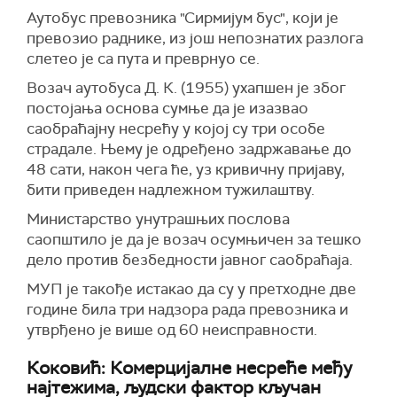
Аутобус превозника "Сирмијум бус", који је
превозио раднике, из још непознатих разлога
слетео је са пута и преврнуо се.
Возач аутобуса Д. К. (1955) ухапшен је због
постојања основа сумње да је изазвао
саобраћајну несрећу у којој су три особе
страдале. Њему је одређено задржавање до
48 сати, након чега ће, уз кривичну пријаву,
бити приведен надлежном тужилаштву.
Министарство унутрашњих послова
саопштило је да је возач осумњичен за тешко
дело против безбедности јавног саобраћаја.
МУП је такође истакао да су у претходне две
године била три надзора рада превозника и
утврђено је више од 60 неисправности.
Коковић: Комерцијалне несреће међу
најтежима, људски фактор кључан