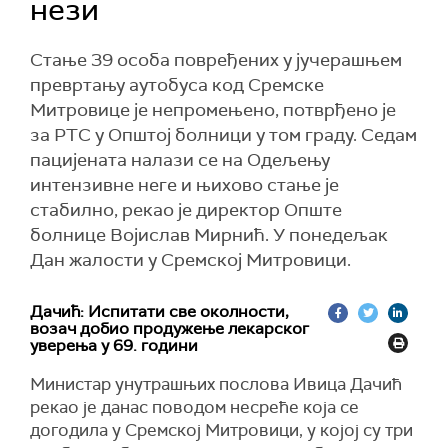
нези
Стање 39 особа повређених у јучерашњем
превртању аутобуса код Сремске
Митровице је непромењено, потврђено је
за РТС у Општој болници у том граду. Седам
пацијената налази се на Одељењу
интензивне неге и њихово стање је
стабилно, рекао је директор Опште
болнице Војислав Мирнић. У понедељак
Дан жалости у Сремској Митровици.
Дачић: Испитати све околности,
возач добио продужење лекарског
уверења у 69. години
Министар унутрашњих послова Ивица Дачић
рекао је данас поводом несреће која се
догодила у Сремској Митровици, у којој су три