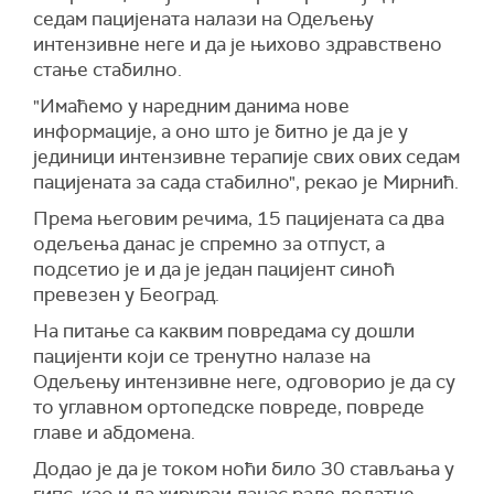
седам пацијената налази на Одељењу
интензивне неге и да је њихово здравствено
стање стабилно.
"Имаћемо у наредним данима нове
информације, а оно што је битно је да је у
јединици интензивне терапије свих ових седам
пацијената за сада стабилно", рекао је Мирнић.
Према његовим речима, 15 пацијената са два
одељења данас је спремно за отпуст, а
подсетио је и да је један пацијент синоћ
превезен у Београд.
На питање са каквим повредама су дошли
пацијенти који се тренутно налазе на
Одељењу интензивне неге, одговорио је да су
то углавном ортопедске повреде, повреде
главе и абдомена.
Додао је да је током ноћи било 30 стављања у
гипс, као и да хирурзи данас раде додатне