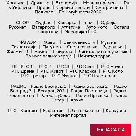
|
|
|
|
Хроника
Друштво
Економија
Мерила времена
Рат
|
|
|
|
у Украјини
Време
Сервисне вести
Сматрачница
|
Подкаст
ЕУ могућности 2026
|
|
|
|
СПОРТ
Фудбал
Кошарка
Тенис
Одбојка
|
|
|
|
Рукомет
Ватерполо
Атлетика
Ауто-мото
Остали
|
спортови
Меморијал РТС
|
|
|
МАГАЗИН
Живот
Занимљивости
Музика
|
|
|
|
Технологијa
Путујемо
Свет познатих
Здравље
|
|
|
|
Филм и ТВ
Наука
Природа
Дигитални предузетник
|
За мале велике хероје
Наизглед здрав
|
|
|
|
|
ТВ
РТС 1
РТС 2
РТС 3
РТС Свет
РТС Наука
|
|
|
|
РТС Драма
РТС Живот
РТС Класика
РТС Коло
|
|
РТС Трезор
РТС Музика
РТС Полетарац
|
|
РАДИО
Радио Београд 1
Радио Београд 2
Радио
|
|
|
Београд 3
Београд 202
Радио Плетеница
Радио
|
|
|
Рокенролер
Радио Џубокс
Радио Вртешка
Радио
|
Џезер
Архив
|
|
|
|
РТС
Контакт
Маркетинг
Јавне набавке
Конкурси
Интернет портал
МАПА САЈТА