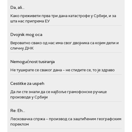
Da, ali...
Како преживети прва три дана катастрофе у Србији, и за
шта нас припрема ЕУ
Dvojnik mog oca
Вероватно свако од нас има свог двојника са којим дели и
сличну ДНК
Nemogućnost tusiranja
Не туширате се сваког дана – не стидите се, то је здраво
Cestitke za uspeh
Да ли сте знали да се најбоље грамофонске ручице
производе у Србији
Re: Eh...
Лесковачка спржа – производ са заштићеним географским
пореклом