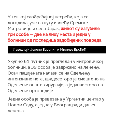
У тешкој саобраћајној несрећи, која се
догодила јуче на путу између Сремске
Митровице и села Јарак,
живот су изгубиле
три особе — две на лицу места и једна у
болници од последица задобијених повреда
.
Извештаји Јелене Баранин и Милице Броћић
Укупно 61 путник је прегледан у митровичкој
болници, а 39 особа је задржано на лечењу.
Осам пацијената налази се на Одељењу
интензивне неге, двадесеторо је смештено на
Одељење опште хирургије, а једанаесторо на
Одељење ортопедије.
Једна особа је превезена у Ургентни центар у
Новом Саду, а једна у Београд ради даљег
лечења.