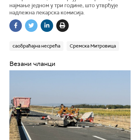
најмање једном у три године, што утврђује
надлежна лекарска комисија.
саобраћајна несрећа
Сремска Митровица
Везани чланци