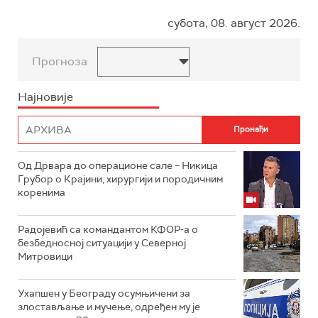
субота, 08. август 2026.
Прогноза
Најновије
Од Дрвара до операционе сале – Никица
Грубор о Крајини, хирургији и породичним
коренима
Радојевић са командантом КФОР-а о
безбедносној ситуацији у Северној
Митровици
Ухапшен у Београду осумњичени за
злостављање и мучење, одређен му је