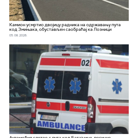
Камион усмртио двојицу радника на одржавању пута
код Змињака, обустављен саобраћај ка Лозници
05. 08. 2026.
Аутомобил слетео с пута код Батајнице, погинуо