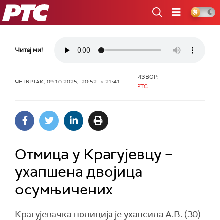
РТС
Читај ми!
ИЗВОР:
ЧЕТВРТАК, 09.10.2025, 20:52 -> 21:41
РТС
Отмица у Крагујевцу –
ухапшена двојица
осумњичених
Крагујевачка полиција је ухапсила А.В. (30)