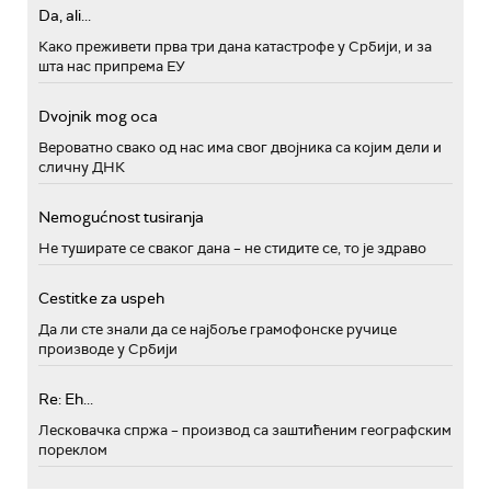
Da, ali...
Како преживети прва три дана катастрофе у Србији, и за
шта нас припрема ЕУ
Dvojnik mog oca
Вероватно свако од нас има свог двојника са којим дели и
сличну ДНК
Nemogućnost tusiranja
Не туширате се сваког дана – не стидите се, то је здраво
Cestitke za uspeh
Да ли сте знали да се најбоље грамофонске ручице
производе у Србији
Re: Eh...
Лесковачка спржа – производ са заштићеним географским
пореклом