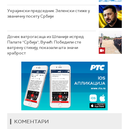
Украјински председник Зеленски стиже у
званичну посету Србији
Дочек ватрогасаца из Шпаније испред
Палате "Србија"; Вучић: Победили сте
ватрену стихију, показали шта значи
храброст
КОМЕНТАРИ