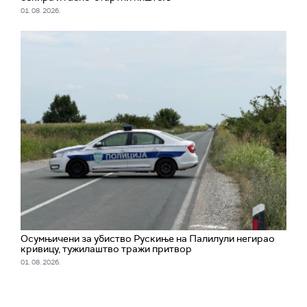
01. 08. 2026.
Oсумњичени за убиство Рускиње на Палилули негирао
кривицу, тужилаштво тражи притвор
01. 08. 2026.