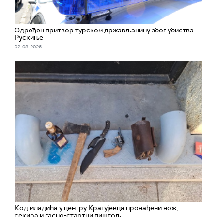
Одређен притвор турском држављанину због убиства
Рускиње
02. 08. 2026.
Код младића у центру Крагујевца пронађени нож,
секира и гасно-стартни пиштољ