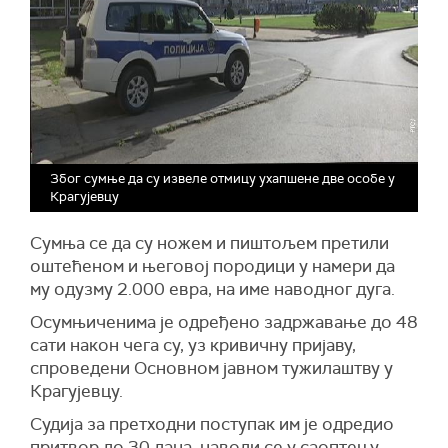
Због сумње да су извеле отмицу ухапшене две особе у
Крагујевцу
Сумња се да су ножем и пиштољем претили
оштећеном и његовој породици у намери да
му одузму 2.000 евра, на име наводног дуга.
Осумњиченима је одређено задржавање до 48
сати након чега су, уз кривичну пријаву,
спроведени Основном јавном тужилаштву у
Крагујевцу.
Судија за претходни поступак им је одредио
притвор до 30 дана, наводи се у саоптењу