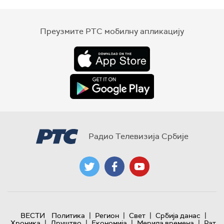
Преузмите РТС мобилну апликацију
Радио Телевизија Србије
|
|
|
|
ВЕСТИ
Политика
Регион
Свет
Србија данас
|
|
|
|
Хроника
Друштво
Економија
Мерила времена
Рат