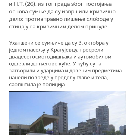
и Н.Т. (26), из тог града због постојања
основа сумње да су извршили кривично
дело: противправно лишење слободе у
стицају са кривичним делом принуде.
Ухапшени се сумњиче да су 3. октобра у
једном насељу у Крагујевцу, пресрели
двадесетосмогодишњака и аутомобилом
одвезли до његове куће. У кућу су га
затворили и ударцима и дрвеним предметима
нанели повреде у пределу главе и тела,
саопштила је полиција.