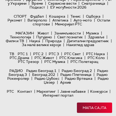
|
|
|
|
у Украјини
Време
Сервисне вести
Сматрачница
|
Подкаст
ЕУ могућности 2026
|
|
|
|
СПОРТ
Фудбал
Кошарка
Тенис
Одбојка
|
|
|
|
Рукомет
Ватерполо
Атлетика
Ауто-мото
Остали
|
спортови
Меморијал РТС
|
|
|
МАГАЗИН
Живот
Занимљивости
Музика
|
|
|
|
Технологијa
Путујемо
Свет познатих
Здравље
|
|
|
|
Филм и ТВ
Наука
Природа
Дигитални предузетник
|
За мале велике хероје
Наизглед здрав
|
|
|
|
|
ТВ
РТС 1
РТС 2
РТС 3
РТС Свет
РТС Наука
|
|
|
|
РТС Драма
РТС Живот
РТС Класика
РТС Коло
|
|
РТС Трезор
РТС Музика
РТС Полетарац
|
|
РАДИО
Радио Београд 1
Радио Београд 2
Радио
|
|
|
Београд 3
Београд 202
Радио Плетеница
Радио
|
|
|
Рокенролер
Радио Џубокс
Радио Вртешка
Радио
|
Џезер
Архив
|
|
|
|
РТС
Контакт
Маркетинг
Јавне набавке
Конкурси
Интернет портал
МАПА САЈТА