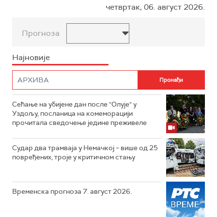
четвртак, 06. август 2026.
Прогноза
Најновије
Сећање на убијене дан после "Олује" у
Уздољу, посланица на комеморацији
прочитала сведочење једине преживеле
Судар два трамваја у Немачкој – више од 25
повређених, троје у критичном стању
Временска прогноза 7. август 2026.