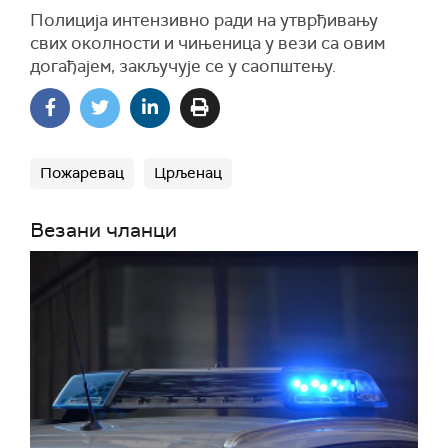
Полиција интензивно ради на утврђивању
свих околности и чињеница у вези са овим
догађајем, закључује се у саопштењу.
Пожаревац
Црљенац
Везани чланци