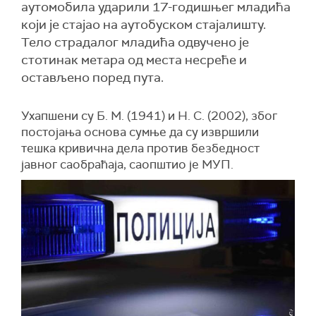
аутомобила ударили 17-годишњег младића
који је стајао на аутобуском стајалишту.
Тело страдалог младића одвучено је
стотинак метара од места несреће и
остављено поред пута.
Ухапшени су Б. М. (1941) и Н. С. (2002), због
постојања основа сумње да су извршили
тешка кривична дела против безбедност
јавног саобраћаја, саопштио је МУП.