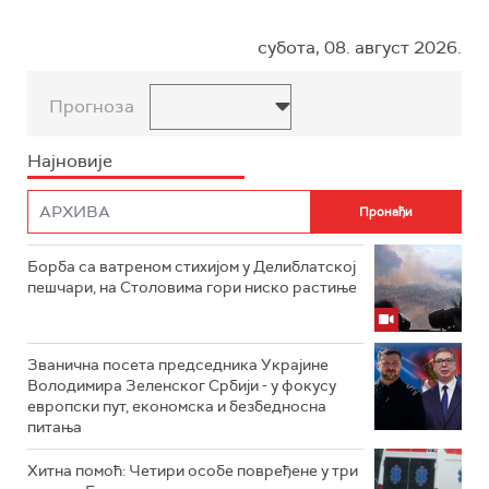
субота, 08. август 2026.
Прогноза
Најновије
Борба са ватреном стихијом у Делиблатској
пешчари, на Столовима гори ниско растиње
Званична посета председника Украјине
Володимира Зеленског Србији - у фокусу
европски пут, економска и безбедносна
питања
Хитна помоћ: Четири особе повређене у три