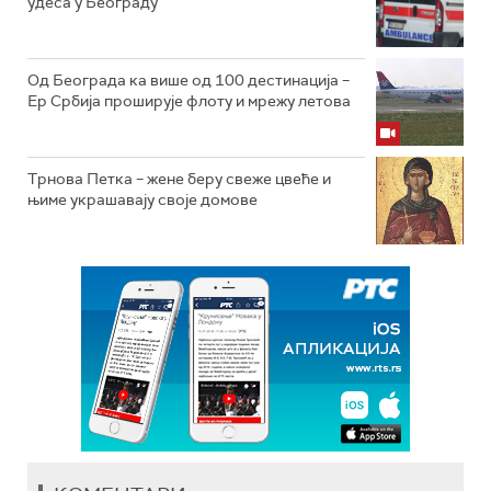
удеса у Београду
Од Београда ка више од 100 дестинација –
Ер Србија проширује флоту и мрежу летова
Трнова Петка – жене беру свеже цвеће и
њиме украшавају своје домове