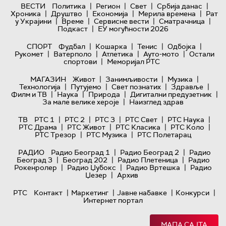
|
|
|
|
ВЕСТИ
Политика
Регион
Свет
Србија данас
|
|
|
|
Хроника
Друштво
Економија
Мерила времена
Рат
|
|
|
|
у Украјини
Време
Сервисне вести
Сматрачница
|
Подкаст
ЕУ могућности 2026
|
|
|
|
СПОРТ
Фудбал
Кошарка
Тенис
Одбојка
|
|
|
|
Рукомет
Ватерполо
Атлетика
Ауто-мото
Остали
|
спортови
Меморијал РТС
|
|
|
МАГАЗИН
Живот
Занимљивости
Музика
|
|
|
|
Технологијa
Путујемо
Свет познатих
Здравље
|
|
|
|
Филм и ТВ
Наука
Природа
Дигитални предузетник
|
За мале велике хероје
Наизглед здрав
|
|
|
|
|
ТВ
РТС 1
РТС 2
РТС 3
РТС Свет
РТС Наука
|
|
|
|
РТС Драма
РТС Живот
РТС Класика
РТС Коло
|
|
РТС Трезор
РТС Музика
РТС Полетарац
|
|
РАДИО
Радио Београд 1
Радио Београд 2
Радио
|
|
|
Београд 3
Београд 202
Радио Плетеница
Радио
|
|
|
Рокенролер
Радио Џубокс
Радио Вртешка
Радио
|
Џезер
Архив
|
|
|
|
РТС
Контакт
Маркетинг
Јавне набавке
Конкурси
Интернет портал
МАПА САЈТА