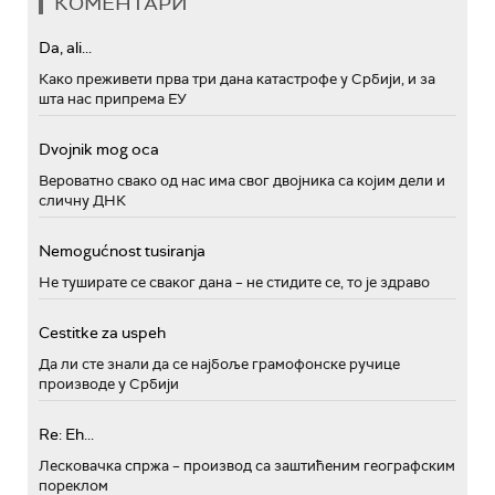
КОМЕНТАРИ
Da, ali...
Како преживети прва три дана катастрофе у Србији, и за
шта нас припрема ЕУ
Dvojnik mog oca
Вероватно свако од нас има свог двојника са којим дели и
сличну ДНК
Nemogućnost tusiranja
Не туширате се сваког дана – не стидите се, то је здраво
Cestitke za uspeh
Да ли сте знали да се најбоље грамофонске ручице
производе у Србији
Re: Eh...
Лесковачка спржа – производ са заштићеним географским
пореклом