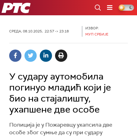
РТС
ИЗВОР:
СРЕДА, 08.10.2025, 22:57 -> 23:18
МУП СРБИЈЕ
У судару аутомобила
погинуо младић који је
био на стајалишту,
ухапшене две особе
Полиција је у Пожаревцу ухапсила две
особе због сумње да су при судару