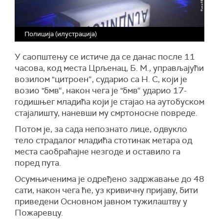
Полиција (илустрација)
У саопштењу се истиче да се данас после 11
часова, код места Црљенац, Б. М., управљајући
возилом "цитроен“, сударио са Н. С, који је
возио "бмв“, након чега је "бмв“ ударио 17-
годишњег младића који је стајао на аутобуском
стајалишту, наневши му смртоносне повреде.
Потом је, за сада непознато лице, одвукло
тело страдалог младића стотинак метара од
места саобраћајне незгоде и оставило га
поред пута.
Осумњиченима је одређено задржавање до 48
сати, након чега ће, уз кривичну пријаву, бити
приведени Основном јавном тужилаштву у
Пожаревцу.