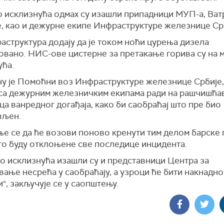
о исклизнућа одмах су изашли припадници МУП-а, Ват
е, као и дежурне екипе Инфраструктуре железнице Ср
аструктура додају да је током ноћи цурења дизела
овано. НИС-ове цистерне за претакање горива су на 
ућа.
ну је Помоћни воз Инфраструктуре железнице Србије,
 са дежурним железничким екипама ради на рашчишћа
а ванредног догађаја, како би саобраћај што пре био
вљен.
е се да ће возови поново кренути тим делом барске 
то буду отклоњене све последице инцидента.
то исклизнућа изашли су и представници Центра за
ање несрећа у саобраћају, а узроци ће бити накнадно
", закључује се у саопштењу.