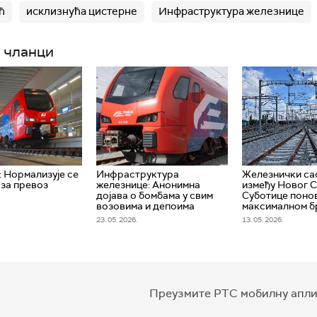
ћ
исклизнућа цистерне
Инфраструктура железнице
 чланци
: Нормализује се
Инфраструктура
Железнички са
 за превоз
железнице: Анонимна
између Новог С
дојава о бомбама у свим
Суботице поно
возовима и депоима
максималном б
23. 05. 2026.
13. 05. 2026.
Преузмите РТС мобилну апли