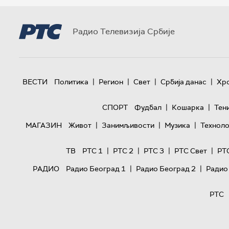
Радио Телевизија Србије
|
|
|
|
ВЕСТИ
Политика
Регион
Свет
Србија данас
Хр
|
|
СПОРТ
Фудбал
Кошарка
Тен
|
|
|
МАГАЗИН
Живот
Занимљивости
Музика
Техноло
|
|
|
|
ТВ
РТС 1
РТС 2
РТС 3
РТС Свет
РТ
|
|
РАДИО
Радио Београд 1
Радио Београд 2
Радио
РТС