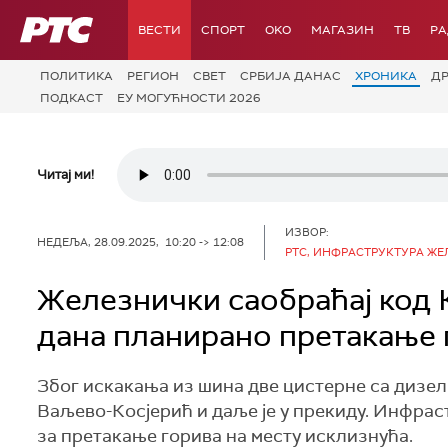
РТС
ВЕСТИ
СПОРТ
OKO
МАГАЗИН
ТВ
Р
ПОЛИТИКА
РЕГИОН
СВЕТ
СРБИЈА ДАНАС
ХРОНИКА
Д
ПОДКАСТ
ЕУ МОГУЋНОСТИ 2026
Читај ми!
ИЗВОР:
НЕДЕЉА, 28.09.2025, 10:20 -> 12:08
РТС, ИНФРАСТРУКТУРА ЖЕ
Железнички саобраћај код К
дана планирано претакање 
Због искакања из шина две цистерне са дизел
Ваљево-Косјерић и даље је у прекиду. Инфрас
за претакање горива на месту исклизнућа.