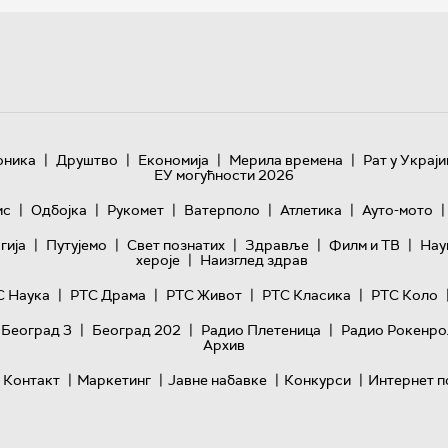
|
|
|
|
оника
Друштво
Економија
Мерила времена
Рат у Украји
ЕУ могућности 2026
|
|
|
|
|
|
ис
Одбојка
Рукомет
Ватерполо
Атлетика
Ауто-мото
|
|
|
|
|
гијa
Путујемо
Свет познатих
Здравље
Филм и ТВ
Нау
|
хероје
Наизглед здрав
|
|
|
|
С Наука
РТС Драма
РТС Живот
РТС Класика
РТС Коло
|
|
|
 Београд 3
Београд 202
Радио Плетеница
Радио Рокенро
Архив
|
|
|
|
Контакт
Маркетинг
Јавне набавке
Конкурси
Интернет п