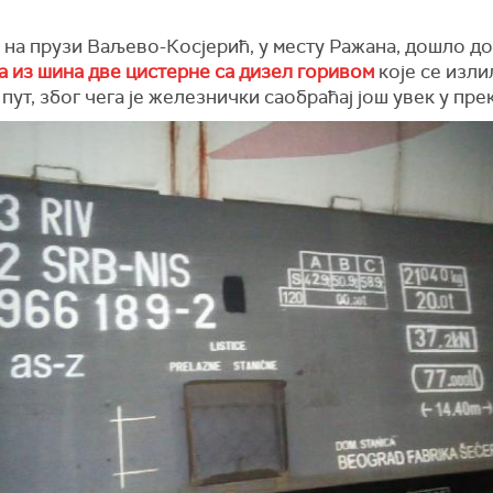
 на прузи Ваљево-Косјерић, у месту Ражана, дошло до
а из шина две цистерне са дизел горивом
које се изли
пут, због чега је железнички саобраћај још увек у пре