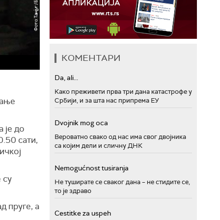
КОМЕНТАРИ
Da, ali...
Како преживети прва три дана катастрофе у
кање
Србији, и за шта нас припрема ЕУ
Dvojnik mog oca
 је до
Вероватно свако од нас има свог двојника
0.50 сати,
са којим дели и сличну ДНК
ичкој
Nemogućnost tusiranja
 су
Не туширате се сваког дана – не стидите се,
то је здраво
д пруге, а
Cestitke za uspeh