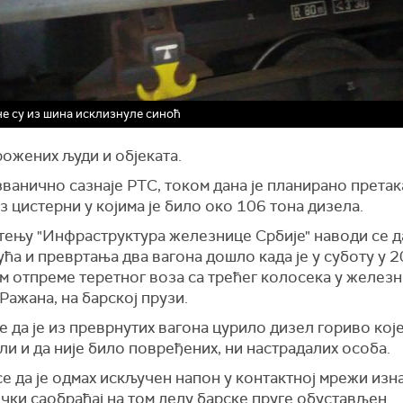
е су из шина исклизнуле синоћ
ожених људи и објеката.
ванично сазнаје РТС, током дана је планирано прета
з цистерни у којима је било око 106 тона дизела.
тењу "Инфраструктура железнице Србије" наводи се да
ћа и превртања два вагона дошло када је у суботу у 2
м отпреме теретног воза са трећег колосека у железн
Ражана, на барској прузи.
е да је из преврнутих вагона цурило дизел гориво које
и и да није било повређених, ни настрадалих особа.
е да је одмах искључен напон у контактној мрежи изна
ки саобраћај на том делу барске пруге обустављен.