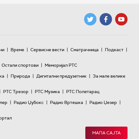
|
|
|
|
|
ни
Време
Сервисне вести
Сматрачница
Подкаст
|
Остали спортови
Меморијал РТС
|
|
|
ка
Природа
Дигитални предузетник
За мале велике
|
|
|
РТС Трезор
РТС Музика
РТС Полетарац
|
|
|
|
лер
Радио Џубокс
Радио Вртешка
Радио Џезер
ортал
МАПА САЈТА