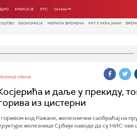
АДИО
ЕМИСИЈЕ
РТС
Остало
РУШТВО
ЕКОНОМИЈА
МЕРИЛА ВРЕМЕНА
РАТ У УКРАЈИНИ
ВРЕМ
ЛЕЗНИЦЕ СРБИЈЕ
осјерића и даље у прекиду, т
горива из цистерни
 горивом код Ражане, железнички саобраћај на пр
труктуре железнице Србије наводе да су НИС-ове