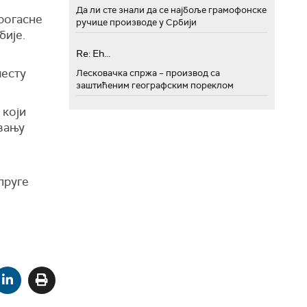
Да ли сте знали да се најбоље грамофонске
рогасне
ручице производе у Србији
бије.
Re: Eh...
месту
Лесковачка спржа – производ са
заштићеним географским пореклом
 који
вању
пруге