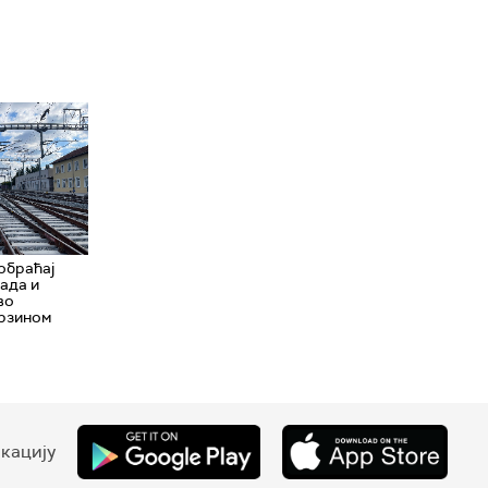
обраћај
ада и
во
рзином
кацију