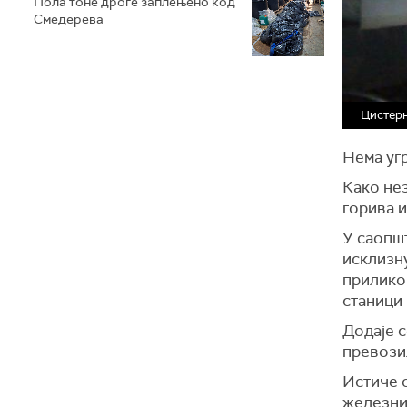
Пола тоне дроге заплењено код
Смедерева
Цистерн
Нема угр
Како нез
горива и
У саопш
исклизну
прилико
станици 
Додаје с
превозил
Истиче с
железнич