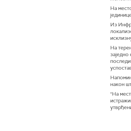
На мест
јединиц
Из Инфр
локализ
исклизн
На тере
заједно
последиц
успоста
Напомињ
након ш
"На мес
истражив
утврђени