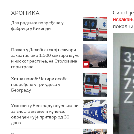
ХРОНИКА
Синоћ је
искакањ
Два радника повређена у
локални 
фабрици у Кикинди
Пожар у Делиблатској пешчари
захватио око 1.500 хектара шуме
и ниског растиња, на Столовима
гори трава
Хитна помоћ: Четири особе
повређене у три удеса у
Београду
Ухапшен у Београду осумњичени
за злостављање и мучење,
одређен му је притвор од 30
дана