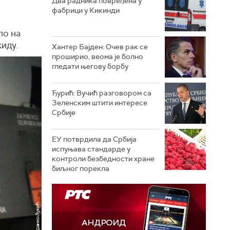
Два радника повређена у
фабрици у Кикинди
ло на
киду.
Хантер Бајден: Очев рак се
проширио, веома је болно
гледати његову борбу
Ђурић: Вучић разговором са
Зеленским штити интересе
Србије
ЕУ потврдила да Србија
испуњава стандарде у
контроли безбедности хране
биљног порекла