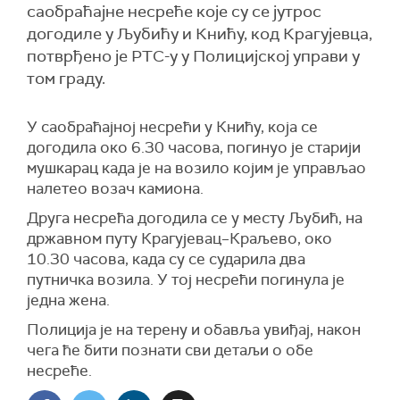
саобраћајне несреће које су се јутрос
догодиле у Љубићу и Книћу, код Крагујевца,
потврђено је РТС-у у Полицијској управи у
том граду.
У саобраћајној несрећи у Книћу, која се
догодила око 6.30 часова, погинуо је старији
мушкарац када је на возило којим је управљао
налетео возач камиона.
Друга несрећа догодила се у месту Љубић, на
државном путу Крагујевац–Краљево, око
10.30 часова, када су се сударила два
путничка возила. У тој несрећи погинула је
једна жена.
Полиција је на терену и обавља увиђај, након
чега ће бити познати сви детаљи о обе
несреће.