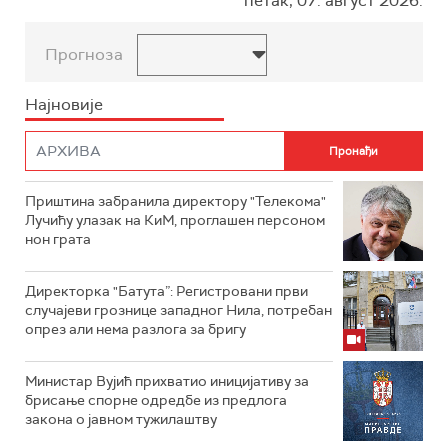
петак, 07. август 2026.
Прогноза
Најновије
Приштина забранила директору "Телекома"
Лучићу улазак на КиМ, проглашен персоном
нон грата
Директорка "Батута”: Регистровани први
случајеви грознице западног Нила, потребан
опрез али нема разлога за бригу
Министар Вујић прихватио иницијативу за
брисање спорне одредбе из предлога
закона o јавном тужилаштву