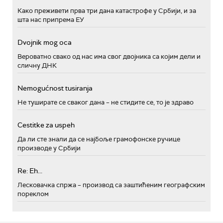
Како преживети прва три дана катастрофе у Србији, и за
шта нас припрема ЕУ
Dvojnik mog oca
Вероватно свако од нас има свог двојника са којим дели и
сличну ДНК
Nemogućnost tusiranja
Не туширате се сваког дана – не стидите се, то је здраво
Cestitke za uspeh
Да ли сте знали да се најбоље грамофонске ручице
производе у Србији
Re: Eh...
Лесковачка спржа – производ са заштићеним географским
пореклом