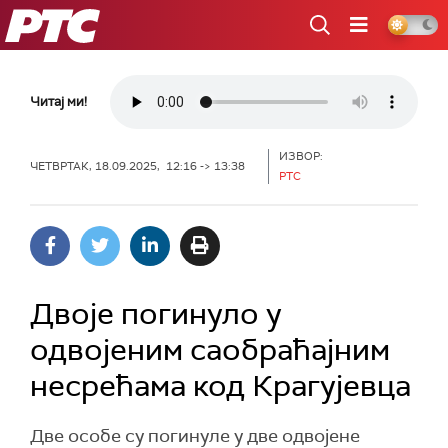
РТС
Читај ми!
ИЗВОР:
ЧЕТВРТАК, 18.09.2025, 12:16 -> 13:38
РТС
Двоје погинуло у
одвојеним саобраћајним
несрећама код Крагујевца
Две особе су погинуле у две одвојене