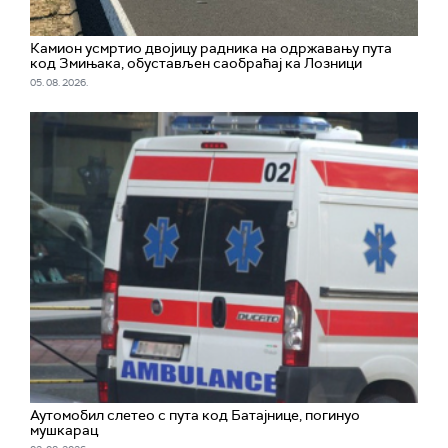
Камион усмртио двојицу радника на одржавању пута
код Змињака, обустављен саобраћај ка Лозници
05. 08. 2026.
Аутомобил слетео с пута код Батајнице, погинуо
мушкарац