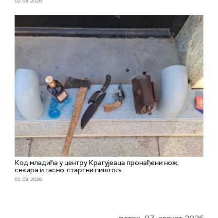
02. 08. 2026.
Код младића у центру Крагујевца пронађени нож,
секира и гасно-стартни пиштољ
01. 08. 2026.