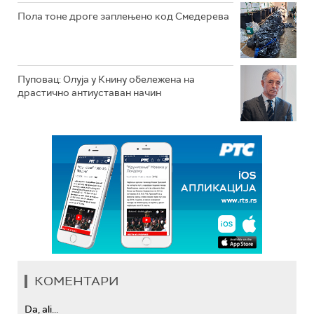
Пола тоне дроге заплењено код Смедерева
Пуповац: Олуја у Книну обележена на
драстично антиуставан начин
КОМЕНТАРИ
Da, ali...