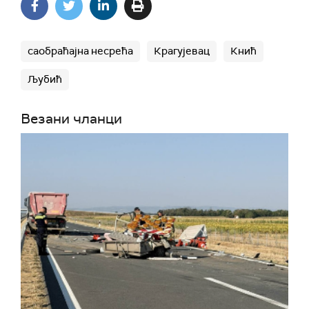
саобраћајна несрећа
Крагујевац
Кнић
Љубић
Везани чланци