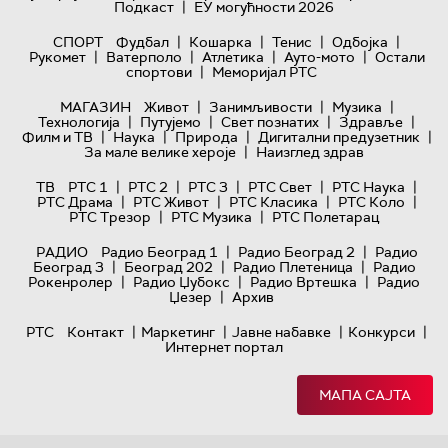
|
Подкаст
ЕУ могућности 2026
|
|
|
|
СПОРТ
Фудбал
Кошарка
Тенис
Одбојка
|
|
|
|
Рукомет
Ватерполо
Атлетика
Ауто-мото
Остали
|
спортови
Меморијал РТС
|
|
|
МАГАЗИН
Живот
Занимљивости
Музика
|
|
|
|
Технологијa
Путујемо
Свет познатих
Здравље
|
|
|
|
Филм и ТВ
Наука
Природа
Дигитални предузетник
|
За мале велике хероје
Наизглед здрав
|
|
|
|
|
ТВ
РТС 1
РТС 2
РТС 3
РТС Свет
РТС Наука
|
|
|
|
РТС Драма
РТС Живот
РТС Класика
РТС Коло
|
|
РТС Трезор
РТС Музика
РТС Полетарац
|
|
РАДИО
Радио Београд 1
Радио Београд 2
Радио
|
|
|
Београд 3
Београд 202
Радио Плетеница
Радио
|
|
|
Рокенролер
Радио Џубокс
Радио Вртешка
Радио
|
Џезер
Архив
|
|
|
|
РТС
Контакт
Маркетинг
Јавне набавке
Конкурси
Интернет портал
МАПА САЈТА