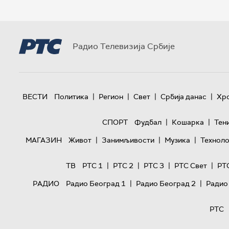
Радио Телевизија Србије
|
|
|
|
ВЕСТИ
Политика
Регион
Свет
Србија данас
Хр
|
|
СПОРТ
Фудбал
Кошарка
Тен
|
|
|
МАГАЗИН
Живот
Занимљивости
Музика
Техноло
|
|
|
|
ТВ
РТС 1
РТС 2
РТС 3
РТС Свет
РТ
|
|
РАДИО
Радио Београд 1
Радио Београд 2
Радио
РТС