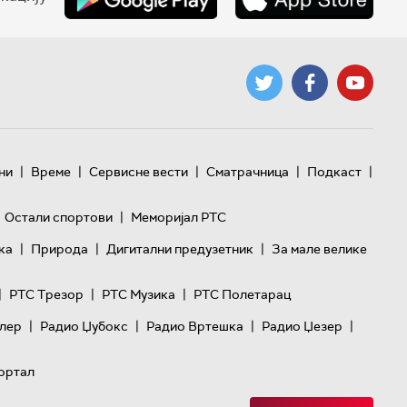
|
|
|
|
|
ни
Време
Сервисне вести
Сматрачница
Подкаст
|
Остали спортови
Меморијал РТС
|
|
|
ка
Природа
Дигитални предузетник
За мале велике
|
|
|
РТС Трезор
РТС Музика
РТС Полетарац
|
|
|
|
лер
Радио Џубокс
Радио Вртешка
Радио Џезер
ортал