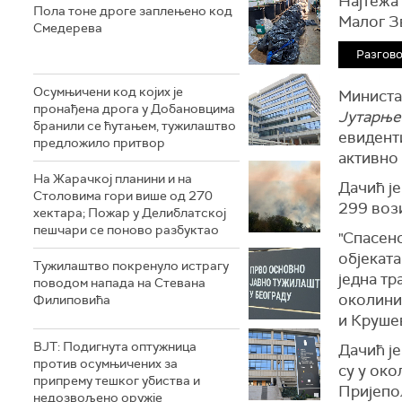
Најтежа 
Пола тоне дроге заплењено код
Малог З
Смедерева
Разгов
Осумњичени код којих је
Министар
пронађена дрога у Добановцима
Јутарње
бранили се ћутањем, тужилаштво
евиденти
предложило притвор
активно
На Жарачкој планини и на
Дачић је
Столовима гори више од 270
299 воз
хектара; Пожар у Делиблатској
пешчари се поново разбуктао
"Спасено
објеката
Тужилаштво покренуло истрагу
једна тр
поводом напада на Стевана
околини
Филиповића
и Крушев
ВЈТ: Подигнута оптужница
Дачић је
против осумњичених за
су у око
припрему тешког убиства и
Пријепољ
недозвољено оружје