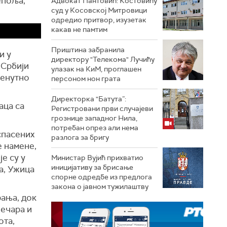
епоља,
Адвокат Пантовић: Костовићу
суд у Косовској Митровици
одредио притвор, изузетак
какав не памтим
Приштина забранила
и у
директору "Телекома" Лучићу
 Србији
улазак на КиМ, проглашен
ренутно
персоном нон грата
Директорка "Батута”:
аца са
Регистровани први случајеви
грознице западног Нила,
потребан опрез али нема
спасених
разлога за бригу
е намене,
е су у
Министар Вујић прихватио
иницијативу за брисање
а, Ужица
спорне одредбе из предлога
закона o јавном тужилаштву
рања, док
јечара и
ота,