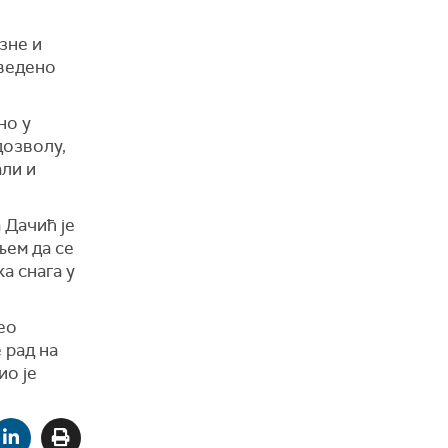
зне и
оведено
но у
дозволу,
али и
 Дачић је
љем да се
а снага у
ео
 рад на
ио је