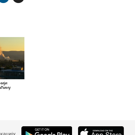
нији
аћину
кацију