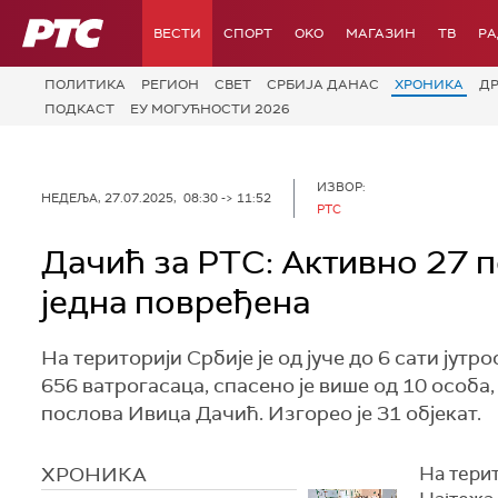
РТС
ВЕСТИ
СПОРТ
OKO
МАГАЗИН
ТВ
Р
ПОЛИТИКА
РЕГИОН
СВЕТ
СРБИЈА ДАНАС
ХРОНИКА
Д
ПОДКАСТ
ЕУ МОГУЋНОСТИ 2026
ИЗВОР:
НЕДЕЉА, 27.07.2025, 08:30 -> 11:52
РТС
Дачић за РТС: Активно 27 п
једна повређена
На територији Србије је од јуче до 6 сати јут
656 ватрогасаца, спасено је више од 10 особа
послова Ивица Дачић. Изгорео је 31 објекат.
ХРОНИКА
На терит