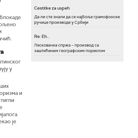
м
Cestitke za uspeh
 блокаде
Да ли сте знали да се најбоље грамофонске
ручице производе у Србији
вољено
и
Re: Eh...
ачић.
Лесковачка спржа – производ са
га
заштићеним географским пореклом
штинског
ују у
аших
роризма и
стигли
е
јалога.
екао је