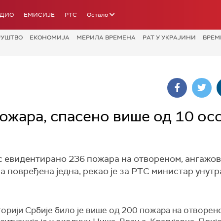
АДИО
ЕМИСИЈЕ
РТС
Остало
РУШТВО
ЕКОНОМИЈА
МЕРИЛА ВРЕМЕНА
РАТ У УКРАЈИНИ
ВРЕМ
ожара, спасено више од 10 осо
рос евидентирано 236 пожара на отвореном, ангажов
, а повређена једна, рекао је за РТС министар уну
орији Србије било је више од 200 пожара на отворен