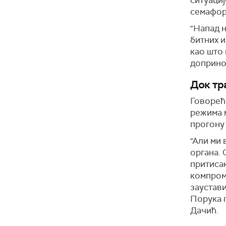
ситуациј
семафор
"Напад н
битних 
као што 
допринос
Док тр
Говорећ
режима м
прогону
"Али ми 
органа. 
притисак
компромн
заустав
Порука п
Дачић.