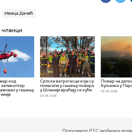
Ивица Дачић
 чланци
жар код
Српски ватрогасци који су
Пожар на депо
– хеликоптер
помагали у гашењу пожара
Буљанка у Пар
ажован у гашењу
у Шпанији враћају се кући
03. 08. 2026.
тихије
03. 08. 2026.
Преузмите РТС мобилну апли