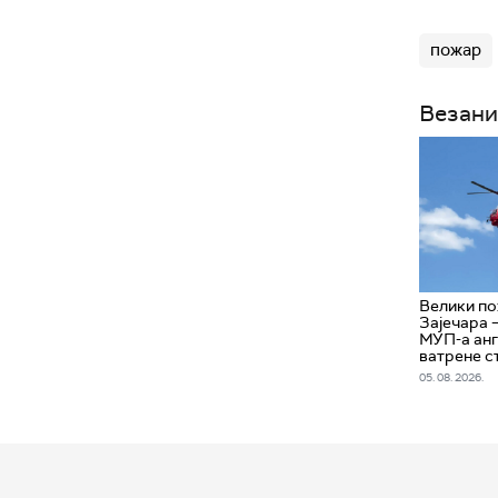
пожар
Везани
Велики по
Зајечара 
МУП-а анг
ватрене с
05. 08. 2026.