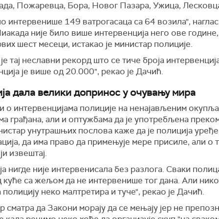
ада, Пожаревца, Бора, Новог Пазара, Ужица, Лесковц
о интервенише 149 ватрогасаца са 64 возила", наглас
иакада није било више интервенција него ове године,
вих шест месеци, истакао је министар полиције.
је тај неславни рекорд што се тиче броја интервенција.
ција је више од 20.000", рекао је Дачић.
ја дала велики допринос у очувању мира
и о интервенцијама полиције на ненајављеним окупљ
ма грађана, али и оптужбама да је употребљена преко
нистар унутрашњих послова каже да је полиција уређ
ција, да има право да примењује мере присиле, али о 
ји извештај.
а нигде није интервенисала без разлога. Сваки полиц
 куће са жељом да не интервенише тог дана. Али ник
 полицију неко малтретира и туче", рекао је Дачић.
 сматра да Закони морају да се мењају јер не препозн