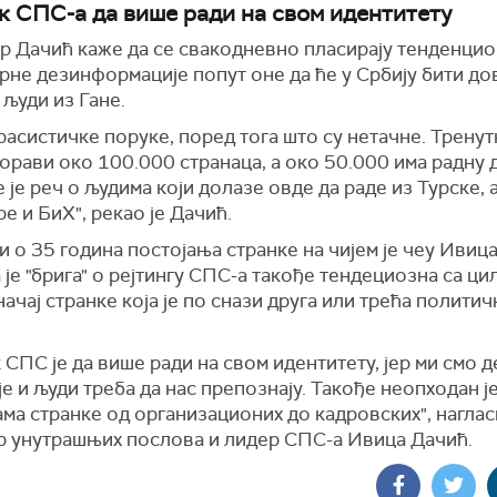
к СПС-а да више ради на свом идентитету
р Дачић каже да се свакодневно пласирају тенденцио
рне дезинформације попут оне да ће у Србију бити д
људи из Гане.
 расистичке поруке, поред тога што су нетачне. Тренут
орави око 100.000 странаца, а око 50.000 има радну 
 је реч о људима који долазе овде да раде из Турске, 
е и БиХ", рекао је Дачић.
 о 35 година постојања странке на чијем је чеу Ивица
 је "брига" о рејтингу СПС-а такође тендециозна са ци
ачај странке која је по снази друга или трећа политичк
 СПС је да више ради на свом идентитету, јер ми смо д
е и људи треба да нас препознају. Такође неопходан је
а странке од организационих до кадровских", наглас
р унутрашњих послова и лидер СПС-а Ивица Дачић.