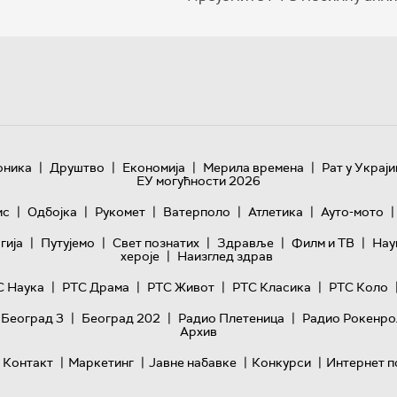
|
|
|
|
оника
Друштво
Економија
Мерила времена
Рат у Украји
ЕУ могућности 2026
|
|
|
|
|
|
ис
Одбојка
Рукомет
Ватерполо
Атлетика
Ауто-мото
|
|
|
|
|
гијa
Путујемо
Свет познатих
Здравље
Филм и ТВ
Нау
|
хероје
Наизглед здрав
|
|
|
|
С Наука
РТС Драма
РТС Живот
РТС Класика
РТС Коло
|
|
|
 Београд 3
Београд 202
Радио Плетеница
Радио Рокенро
Архив
|
|
|
|
Контакт
Маркетинг
Јавне набавке
Конкурси
Интернет п