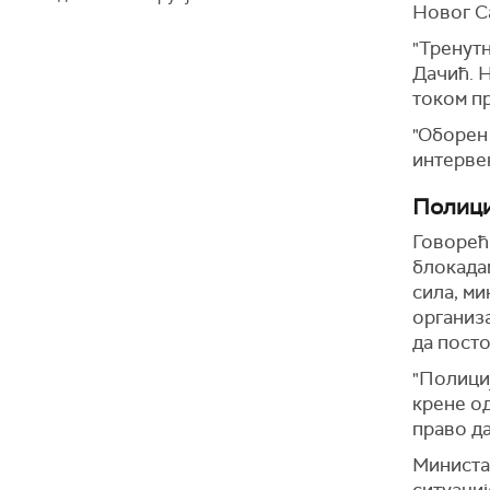
Новог С
"Тренутн
Дачић. Н
током пр
"Оборен 
интервен
Полици
Говорећ
блокада
сила, ми
организа
да посто
"Полициј
крене од
право да
Министар