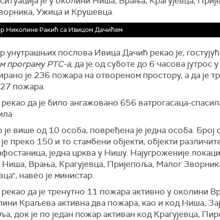
ситуација је у околини Ниша, Врања, Крагујевца, Приј
ворника, Ужица и Крушевца.
ор Николине Ракић са Ивицом Дачићем
 унутрашњих послова Ивица Дачић рекао је, гостујућ
м програму РТС-а,
да је од суботе до 6 часова јутрос у
рано је 236 пожара на отвореном простору, а да је т
 27 пожара.
 рекао да је било ангажовано 656 ватрогасаца-спасил
ила
 је више од 10 особа, повређена је једна особа. Број 
 је преко 150 и то стамбени објекти, објекти различит
афостаница, једна црква у Нишу. Најугроженије локациј
 Ниша, Врања, Крагујевца, Пријепоља, Малог Зворник
ца", навео је министар.
 рекао да је тренутно 11 пожара активно у околини В
лини Краљева активна два пожара, као и код Ниша, За
а, док је по један пожар активан код Крагујевца, Пир