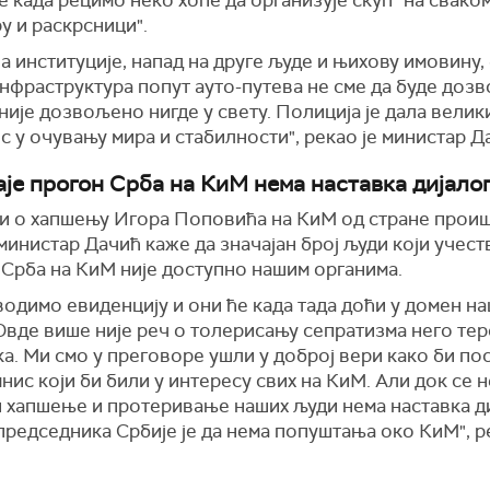
е када рецимо неко хоће да организује скуп "на свако
у и раскрсници".
а институције, напад на друге људе и њихову имовину,
инфраструктура попут ауто-путева не сме да буде доз
није дозвољено нигде у свету. Полиција је дала велик
 у очувању мира и стабилности", рекао је министар Д
аје прогон Срба на КиМ нема наставка дијало
и о хапшењу Игора Поповића на КиМ од стране прои
инистар Дачић каже да значајан број људи који учеств
 Срба на КиМ није доступно нашим органима.
водимо евиденцију и они ће када тада доћи у домен н
Овде више није реч о толерисању сепратизма него те
а. Ми смо у преговоре ушли у доброј вери како би по
ис који би били у интересу свих на КиМ. Али док се н
и хапшење и протеривање наших људи нема наставка ди
редседника Србије је да нема попуштања око КиМ", р