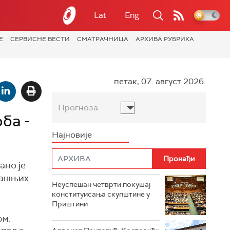
Lat
Eng
Е
СЕРВИСНЕ ВЕСТИ
СМАТРАЧНИЦА
АРХИВА РУБРИКА
петак, 07. август 2026.
Прогноза
ба -
Најновије
ано је
трашњих
Неуспешан четврти покушај
конституисања скупштине у
Приштини
ом.