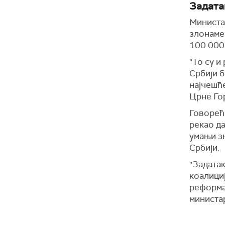
Задата
Министа
злонаме
100.000 
"То су и
Србији б
најчешће
Црне Гор
Говорећи
рекао да
умањи зн
Србији.
"Задатак
коалициј
реформам
министа