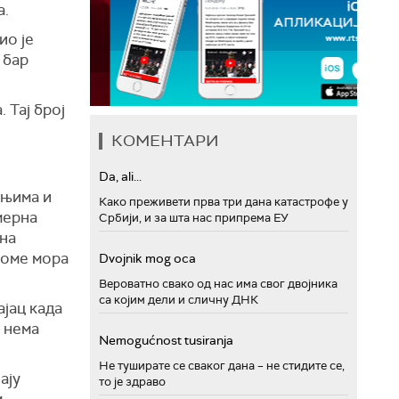
а.
ио је
 бар
 Тај број
КОМЕНТАРИ
Da, ali...
ањима и
Како преживети прва три дана катастрофе у
мерна
Србији, и за шта нас припрема ЕУ
ена
томе мора
Dvojnik mog oca
Вероватно свако од нас има свог двојника
са којим дели и сличну ДНК
ајац када
о нема
Nemogućnost tusiranja
Не туширате се сваког дана – не стидите се,
ају
то је здраво