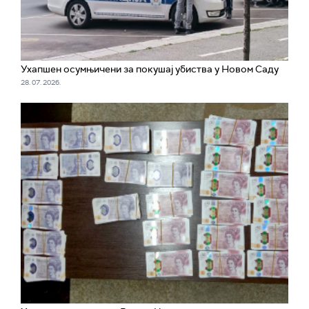
Ухапшен осумњичени за покушај убиства у Новом Саду
28. 07. 2026.