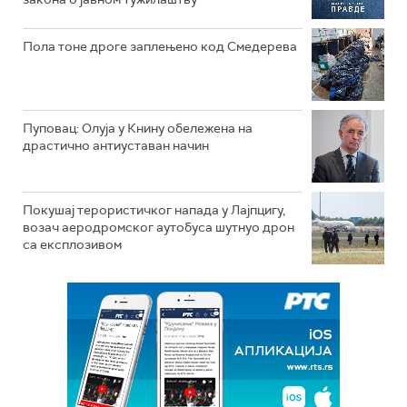
Пола тоне дроге заплењено код Смедерева
Пуповац: Олуја у Книну обележена на
драстично антиуставан начин
Покушај терористичког напада у Лајпцигу,
возач аеродромског аутобуса шутнуо дрон
са експлозивом