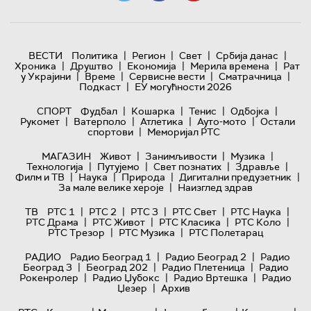
|
|
|
|
ВЕСТИ
Политика
Регион
Свет
Србија данас
|
|
|
|
Хроника
Друштво
Економија
Мерила времена
Рат
|
|
|
|
у Украјини
Време
Сервисне вести
Сматрачница
|
Подкаст
ЕУ могућности 2026
|
|
|
|
СПОРТ
Фудбал
Кошарка
Тенис
Одбојка
|
|
|
|
Рукомет
Ватерполо
Атлетика
Ауто-мото
Остали
|
спортови
Меморијал РТС
|
|
|
МАГАЗИН
Живот
Занимљивости
Музика
|
|
|
|
Технологијa
Путујемо
Свет познатих
Здравље
|
|
|
|
Филм и ТВ
Наука
Природа
Дигитални предузетник
|
За мале велике хероје
Наизглед здрав
|
|
|
|
|
ТВ
РТС 1
РТС 2
РТС 3
РТС Свет
РТС Наука
|
|
|
|
РТС Драма
РТС Живот
РТС Класика
РТС Коло
|
|
РТС Трезор
РТС Музика
РТС Полетарац
|
|
РАДИО
Радио Београд 1
Радио Београд 2
Радио
|
|
|
Београд 3
Београд 202
Радио Плетеница
Радио
|
|
|
Рокенролер
Радио Џубокс
Радио Вртешка
Радио
|
Џезер
Архив