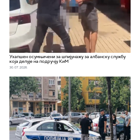
Ухапшен осумњичени за шпијунажу за албанску службу
која делује на подручју КиМ
30. 07. 2026.