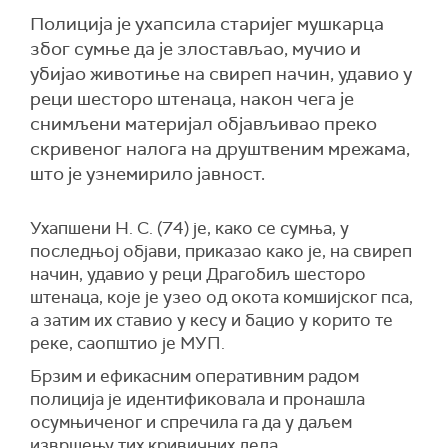
Полиција је ухапсилa старијег мушкарца
због сумње да је злостављао, мучио и
убијао животиње на свиреп начин, удавио у
реци шесторо штенаца, након чега је
снимљени материјал објављивао преко
скривеног налога на друштвеним мрежама,
што је узнемирило јавност.
Ухапшени Н. С. (74) је, како се сумња, у
последњој објави, приказао како је, на свиреп
начин, удавио у реци Драгобиљ шесторо
штенаца, које је узео од окота комшијског пса,
а затим их ставио у кесу и бацио у корито те
реке, саопштио је МУП.
Брзим и ефикасним оперативним радом
полиција је идентификовала и пронашла
осумњиченог и спречила га да у даљем
извршењу тих кривичних дела.