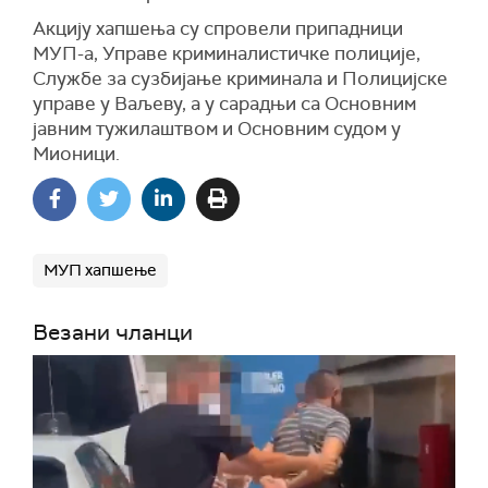
Акцију хапшења су спровели припадници
МУП-а, Управе криминалистичке полиције,
Службе за сузбијање криминала и Полицијске
управе у Ваљеву, а у сарадњи са Основним
јавним тужилаштвом и Основним судом у
Мионици.
МУП хапшење
Везани чланци