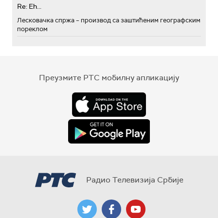
Re: Eh...
Лесковачка спржа – производ са заштићеним географским
пореклом
Преузмите РТС мобилну апликацију
Радио Телевизија Србије