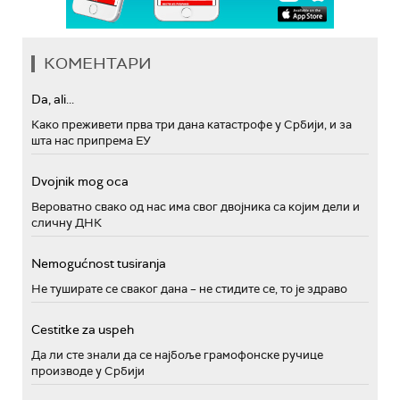
КОМЕНТАРИ
Da, ali...
Како преживети прва три дана катастрофе у Србији, и за
шта нас припрема ЕУ
Dvojnik mog oca
Вероватно свако од нас има свог двојника са којим дели и
сличну ДНК
Nemogućnost tusiranja
Не туширате се сваког дана – не стидите се, то је здраво
Cestitke za uspeh
Да ли сте знали да се најбоље грамофонске ручице
производе у Србији