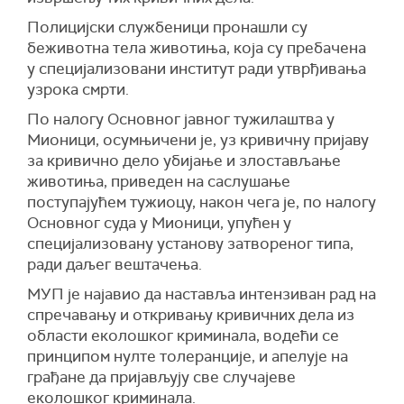
Полицијски службеници пронашли су
беживотна тела животиња, која су пребачена
у специјализовани институт ради утврђивања
узрока смрти.
По налогу Основног јавног тужилаштва у
Мионици, осумњичени је, уз кривичну пријаву
за кривично дело убијање и злостављање
животиња, приведен на саслушање
поступајућем тужиоцу, након чега је, по налогу
Основног суда у Мионици, упућен у
специјализовану установу затвореног типа,
ради даљег вештачења.
МУП је најавио да наставља интензиван рад на
спречавању и откривању кривичних дела из
области еколошког криминала, водећи се
принципом нулте толеранције, и апелује на
грађане да пријављују све случајеве
еколошког криминала.