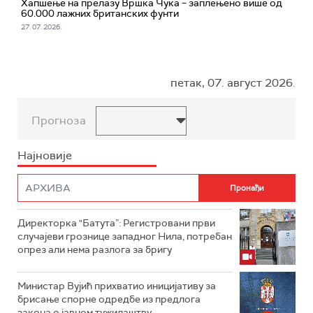
Хапшење на прелазу Вршка Чука – заплењено више од
60.000 лажних британских фунти
27. 07. 2026.
петак, 07. август 2026.
Прогноза
Најновије
Директорка "Батута”: Регистровани први
случајеви грознице западног Нила, потребан
опрез али нема разлога за бригу
Министар Вујић прихватио иницијативу за
брисање спорне одредбе из предлога
закона o јавном тужилаштву