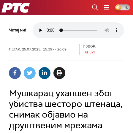
РТС
Читај ми!
ИЗВОР:
ПЕТАК, 25.07.2025, 15:39 -> 20:09
ТАНЈУГ
Мушкарац ухапшен због
убиства шесторо штенаца,
снимак објавио на
друштвеним мрежама