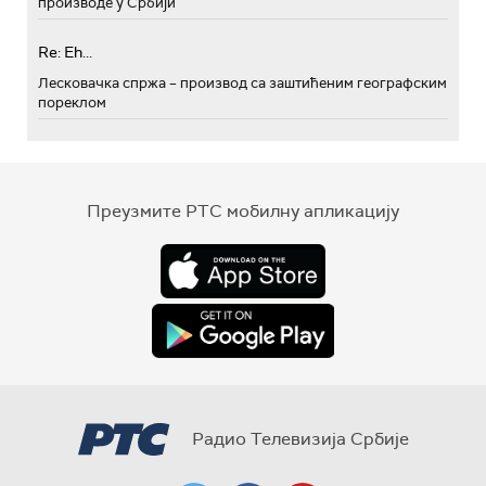
производе у Србији
Re: Eh...
Лесковачка спржа – производ са заштићеним географским
пореклом
Преузмите РТС мобилну апликацију
Радио Телевизија Србије