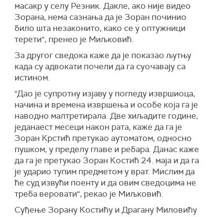
масакр у селу Резник. Дакле, ако није видео
Зорана, нема сазнања да је Зоран починио
било шта незаконито, како се у оптужници
терети", пренео је Миљковић.
За другог сведока каже да је показао љутњу
када су адвокати почели да га суочавају са
истином.
"Дао је супротну изјаву у погледу извршиоца,
начина и времена извршења и особе која га је
наводно малтретирала. Две хиљадите године,
једанаест месеци након рата, каже да га је
Зоран Крстић претукао аутоматом, односно
пушком, у пределу главе и ребара. Данас каже
да га је претукао Зоран Костић 24. маја и да га
је ударио тупим предметом у врат. Мислим да
ће суд извући поенту и да овим сведоцима не
треба веровати", рекао је Миљковић.
Суђење Зорану Костићу и Драгану Миловићу