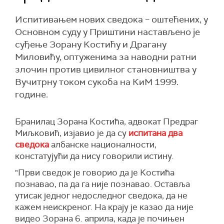
Испитивањем нових сведока – оштећених, у
Основном суду у Приштини настављено је
суђење Зорану Костићу и Драгану
Миловићу, оптуженима за наводни ратни
злочин против цивилног становништва у
Вучитрну током сукоба на КиМ 1999.
године.
Бранилац Зорана Костића, адвокат Предраг
Миљковић, изјавио је да су
испитана два
сведока
албанске националности,
констатујући да нису говорили истину.
"Први сведок је говорио да је Костића
познавао, па да га није познавао. Оставља
утисак једног недоследног сведока, да не
кажем неискреног. На крају је казао да није
видео Зорана 6. априла, када је почињен