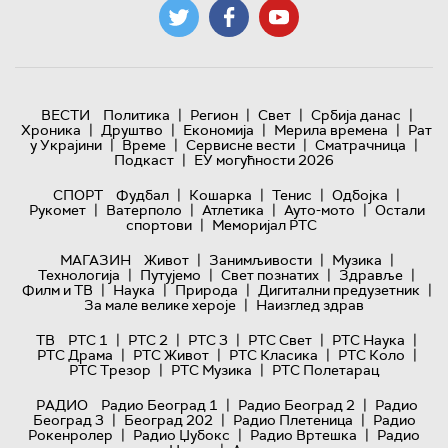
|
|
|
|
ВЕСТИ
Политика
Регион
Свет
Србија данас
|
|
|
|
Хроника
Друштво
Економија
Мерила времена
Рат
|
|
|
|
у Украјини
Време
Сервисне вести
Сматрачница
|
Подкаст
ЕУ могућности 2026
|
|
|
|
СПОРТ
Фудбал
Кошарка
Тенис
Одбојка
|
|
|
|
Рукомет
Ватерполо
Атлетика
Ауто-мото
Остали
|
спортови
Меморијал РТС
|
|
|
МАГАЗИН
Живот
Занимљивости
Музика
|
|
|
|
Технологијa
Путујемо
Свет познатих
Здравље
|
|
|
|
Филм и ТВ
Наука
Природа
Дигитални предузетник
|
За мале велике хероје
Наизглед здрав
|
|
|
|
|
ТВ
РТС 1
РТС 2
РТС 3
РТС Свет
РТС Наука
|
|
|
|
РТС Драма
РТС Живот
РТС Класика
РТС Коло
|
|
РТС Трезор
РТС Музика
РТС Полетарац
|
|
РАДИО
Радио Београд 1
Радио Београд 2
Радио
|
|
|
Београд 3
Београд 202
Радио Плетеница
Радио
|
|
|
Рокенролер
Радио Џубокс
Радио Вртешка
Радио