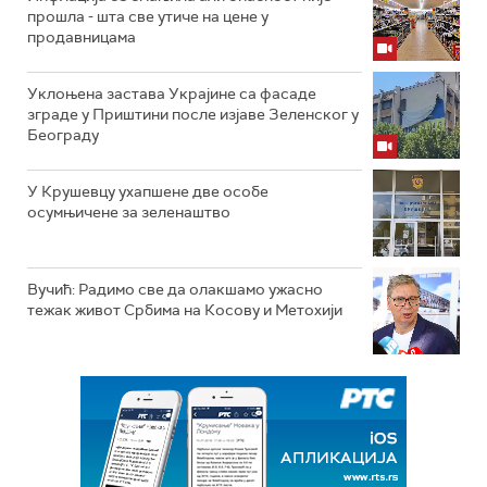
прошла - шта све утиче на цене у
продавницама
Уклоњена застава Украјине са фасаде
зграде у Приштини после изјаве Зеленског у
Београду
У Крушевцу ухапшене две особе
осумњичене за зеленаштво
Вучић: Радимо све да олакшамо ужасно
тежак живот Србима на Косову и Метохији