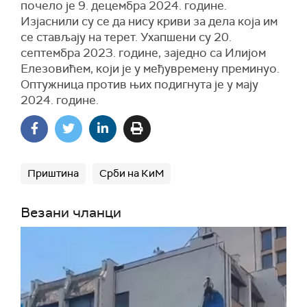
почело је 9. децембра 2024. године.
Изјаснили су се да нису криви за дела која им
се стављају на терет. Ухапшени су 20.
септембра 2023. године, заједно са Илијом
Елезовићем, који је у међувремену преминуо.
Оптужница против њих подигнута је у мају
2024. године.
Приштина
Срби на КиМ
Везани чланци