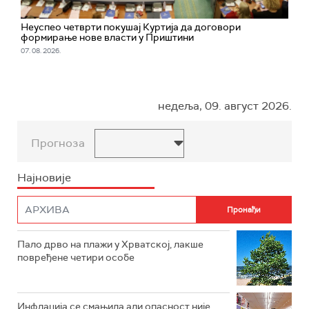
Неуспео четврти покушај Куртија да договори
формирање нове власти у Приштини
07. 08. 2026.
недеља, 09. август 2026.
Прогноза
Најновије
Пало дрво на плажи у Хрватској, лакше
повређене четири особе
Инфлација се смањила али опасност није