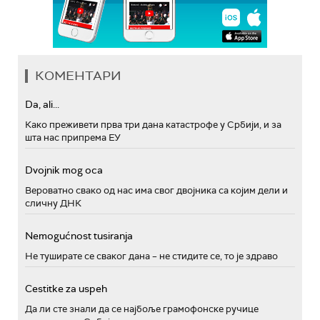
КОМЕНТАРИ
Da, ali...
Како преживети прва три дана катастрофе у Србији, и за
шта нас припрема ЕУ
Dvojnik mog oca
Вероватно свако од нас има свог двојника са којим дели и
сличну ДНК
Nemogućnost tusiranja
Не туширате се сваког дана – не стидите се, то је здраво
Cestitke za uspeh
Да ли сте знали да се најбоље грамофонске ручице