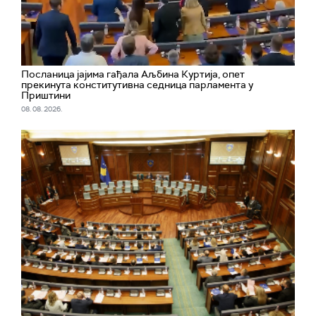
Посланица јајима гађала Аљбина Куртија, опет
прекинута конститутивна седница парламента у
Приштини
08. 08. 2026.