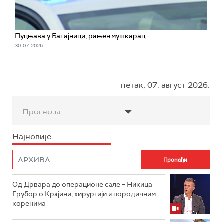
Пуцњава у Батајници, рањен мушкарац
30. 07. 2026.
петак, 07. август 2026.
Прогноза
Најновије
Од Дрвара до операционе сале – Никица
Грубор о Крајини, хирургији и породичним
коренима