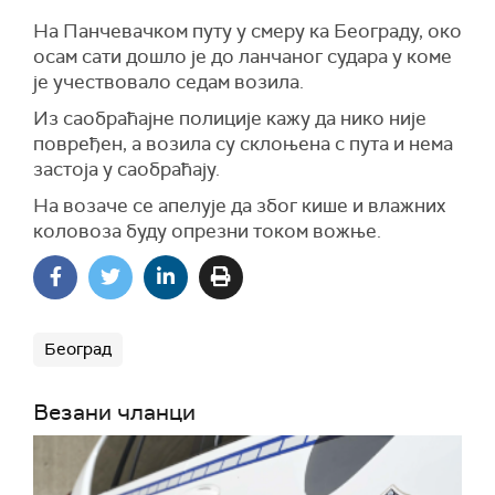
На Панчевачком путу у смеру ка Београду, око
осам сати дошло је до ланчаног судара у коме
је учествовало седам возила.
Из саобраћајне полиције кажу да нико није
повређен, а возила су склоњена с пута и нема
застоја у саобраћају.
На возаче се апелује да због кише и влажних
коловоза буду опрезни током вожње.
Београд
Везани чланци