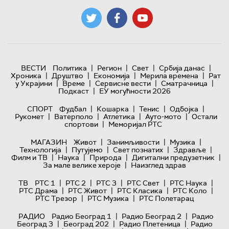
|
|
|
|
ВЕСТИ
Политика
Регион
Свет
Србија данас
|
|
|
|
Хроника
Друштво
Економија
Мерила времена
Рат
|
|
|
|
у Украјини
Време
Сервисне вести
Сматрачница
|
Подкаст
ЕУ могућности 2026
|
|
|
|
СПОРТ
Фудбал
Кошарка
Тенис
Одбојка
|
|
|
|
Рукомет
Ватерполо
Атлетика
Ауто-мото
Остали
|
спортови
Меморијал РТС
|
|
|
МАГАЗИН
Живот
Занимљивости
Музика
|
|
|
|
Технологијa
Путујемо
Свет познатих
Здравље
|
|
|
|
Филм и ТВ
Наука
Природа
Дигитални предузетник
|
За мале велике хероје
Наизглед здрав
|
|
|
|
|
ТВ
РТС 1
РТС 2
РТС 3
РТС Свет
РТС Наука
|
|
|
|
РТС Драма
РТС Живот
РТС Класика
РТС Коло
|
|
РТС Трезор
РТС Музика
РТС Полетарац
|
|
РАДИО
Радио Београд 1
Радио Београд 2
Радио
|
|
|
Београд 3
Београд 202
Радио Плетеница
Радио