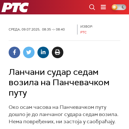
РТС
ИЗВОР:
СРЕДА, 09.07.2025, 08:35 -> 08:40
РТС
Ланчани судар седам
возила на Панчевачком
путу
Око осам часова на Панчевачком путу
дошло је до ланчаног судара седам возила.
Нема повређених, ни застоја у саобраћају.