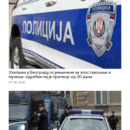
Ухапшен у Београду осумњичени за злостављање и
мучење, одређен му је притвор од 30 дана
07. 08. 2026.