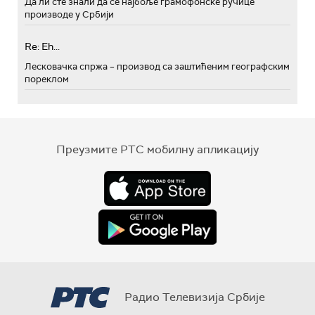
Да ли сте знали да се најбоље грамофонске ручице
производе у Србији
Re: Eh...
Лесковачка спржа – производ са заштићеним географским
пореклом
Преузмите РТС мобилну апликацију
Радио Телевизија Србије