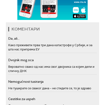
КОМЕНТАРИ
Da, ali...
Како преживети прва три дана катастрофе у Србији, и за
шта нас припрема ЕУ
Dvojnik mog oca
Вероватно свако од нас има свог двојника са којим дели и
сличну ДНК
Nemogućnost tusiranja
Не туширате се сваког дана – не стидите се, то је здраво
Cestitke za uspeh