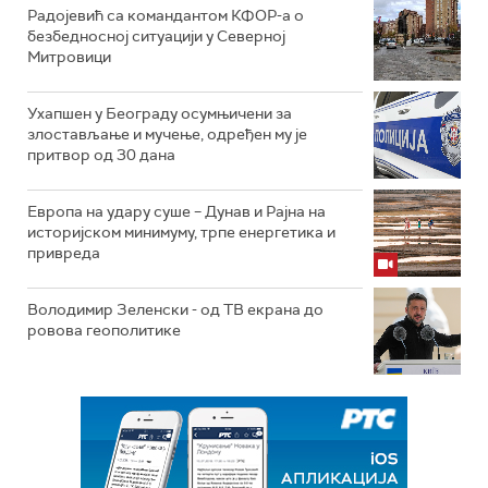
Радојевић са командантом КФОР-а о
безбедносној ситуацији у Северној
Митровици
Ухапшен у Београду осумњичени за
злостављање и мучење, одређен му је
притвор од 30 дана
Европа на удару суше – Дунав и Рајна на
историјском минимуму, трпе енергетика и
привреда
Володимир Зеленски - од ТВ екрана до
ровова геополитике