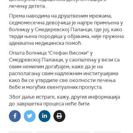
лечењу детета.
Према наводима на друштвеним мрежама,
седмомесечна девојчица је најпре примљена у
болницу у Смедеревској Паланци, где јој, како
тврди њена породица у објавама, није пружена
адекватна медицинска помоћ.
Општа болница "Стефан Високи" у
Смедревској Паланци, у саопштењу у вези са
овим немилим догађајем, каже да је на
располагању свим надлежним институцијама
како би се утврдиле све околности лечења
бебе и могућих евентуалних пропуста.
Због даље истраге, кажу, других информација
до завршетка процеса неће бити.