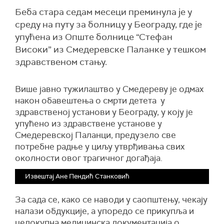
Беба стара седам месеци преминула је у
среду на путу за болницу у Београду, где је
упућена из Опште болнице “Стефан
Високи” из Смедеревске Паланке у тешком
здравственом стању.
Више јавно тужилаштво у Смедереву је одмах
након обавештења о смрти детета у
здравственој установи у Београду, у коју је
упућено из здравствене установе у
Смедеревској Паланци, предузело све
потребне радње у циљу утврђивања свих
околности овог трагичног догађаја.
Извештај Ане Пендић Станковић
За сада се, како се наводи у саопштењу, чекају
налази обдукције, а упоредо се прикупља и
целокупна медицинска документација о