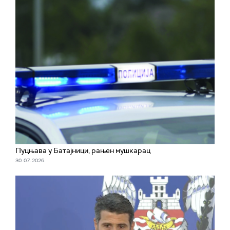
Пуцњава у Батајници, рањен мушкарац
30. 07. 2026.