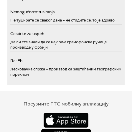
Nemogućnost tusiranja
Не туширате се сваког дана – не стидите се, то је здраво
Cestitke za uspeh
Да ли сте знали да се најбоље грамофонске ручице
производе у Србији
Re: Eh...
Лесковачка спржа – производ са заштићеним географским
пореклом
Преузмите РТС мобилну апликацију