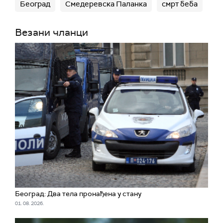
Београд
Смедеревска Паланка
смрт беба
Везани чланци
Београд: Два тела пронађена у стану
01. 08. 2026.