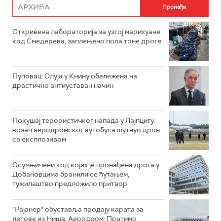
Откривена лабораторија за узгој марихуане
код Смедерева, заплењено пола тоне дроге
Пуповац: Олуја у Книну обележена на
драстично антиуставан начин
Покушај терористичког напада у Лајпцигу,
возач аеродромског аутобуса шутнуо дрон
са експлозивом
Осумњичени код којих је пронађена дрога у
Добановцима бранили се ћутањем,
тужилаштво предложило притвор
"Рајанер" обуставља продају карата за
летове из Ниша; Аеродром: Пратимо