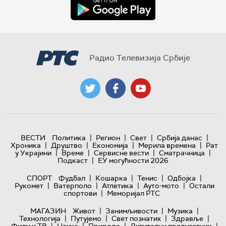
Радио Телевизија Србије
|
|
|
|
ВЕСТИ
Политика
Регион
Свет
Србија данас
|
|
|
|
Хроника
Друштво
Економија
Мерила времена
Рат
|
|
|
|
у Украјини
Време
Сервисне вести
Сматрачница
|
Подкаст
ЕУ могућности 2026
|
|
|
|
СПОРТ
Фудбал
Кошарка
Тенис
Одбојка
|
|
|
|
Рукомет
Ватерполо
Атлетика
Ауто-мото
Остали
|
спортови
Меморијал РТС
|
|
|
МАГАЗИН
Живот
Занимљивости
Музика
|
|
|
|
Технологијa
Путујемо
Свет познатих
Здравље