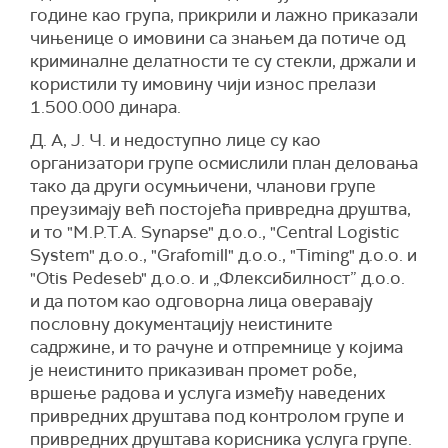
године као група, прикрили и лажно приказали
чињенице о имовини са знањем да потиче од
криминалне делатности те су стекли, држали и
користили ту имовину чији износ прелази
1.500.000 динара.
Д. А, Ј. Ч. и недоступно лице су као
организатори групе осмислили план деловања
тако да други осумњичени, чланови групе
преузимају већ постојећа привредна друштва,
и то "M.P.T.A. Synapse" д.о.о., "Central Logistic
System" д.о.о., "Grafomill" д.о.о., "Timing" д.о.о. и
"Otis Pedeseb" д.о.о. и „Флексибилност” д.о.о.
и да потом као одговорна лица оверавају
пословну документацију неистините
садржине, и то рачуне и отпремнице у којима
је неистинито приказиван промет робе,
вршење радова и услуга између наведених
привредних друштава под контролом групе и
привредних друштава корисника услуга групе.