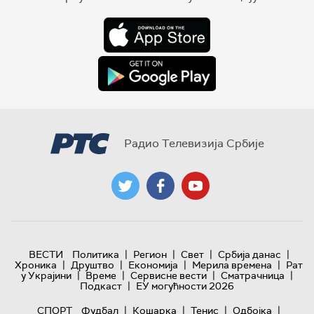
Радио Телевизија Србије
|
|
|
|
ВЕСТИ
Политика
Регион
Свет
Србија данас
|
|
|
|
Хроника
Друштво
Економија
Мерила времена
Рат
|
|
|
|
у Украјини
Време
Сервисне вести
Сматрачница
|
Подкаст
ЕУ могућности 2026
|
|
|
|
СПОРТ
Фудбал
Кошарка
Тенис
Одбојка