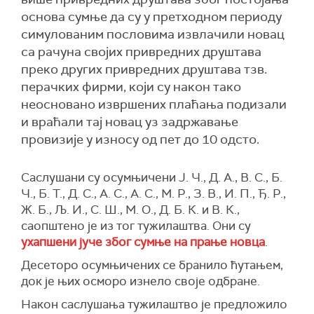
основа сумње да су у претходном периоду
симулованим пословима извлачили новац
са рачуна својих привредних друштава
преко других привредних друштава тзв.
перачких фирми, који су након тако
неосновано извршених плаћања подизали
и враћали тај новац уз задржавање
провизије у износу од пет до 10 одсто.
Саслушани су осумњичени Ј. Ч., Д. А., В. С., Б.
Ч., Б. Т., Д. С., А. С., А. С., М. Р., З. В., И. П., Ђ. Р.,
Ж. Б., Љ. И., С. Ш., М. О., Д. Б. К. и В. К.,
саопштено је из тог тужилаштва. Они су
ухапшени јуче због сумње на прање новца
.
Десеторо осумњичених се бранило ћутањем,
док је њих осморо изнело своје одбране.
Након саслушања тужилаштво је предложило