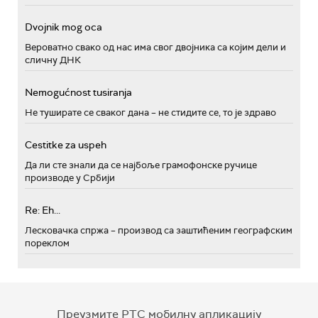
Dvojnik mog oca
Вероватно свако од нас има свог двојника са којим дели и
сличну ДНК
Nemogućnost tusiranja
Не туширате се сваког дана – не стидите се, то је здраво
Cestitke za uspeh
Да ли сте знали да се најбоље грамофонске ручице
производе у Србији
Re: Eh...
Лесковачка спржа – производ са заштићеним географским
пореклом
Преузмите РТС мобилну апликацију