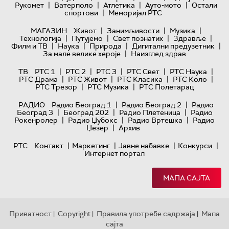
|
|
|
|
Рукомет
Ватерполо
Атлетика
Ауто-мото
Остали
|
спортови
Меморијал РТС
|
|
|
МАГАЗИН
Живот
Занимљивости
Музика
|
|
|
|
Технологијa
Путујемо
Свет познатих
Здравље
|
|
|
|
Филм и ТВ
Наука
Природа
Дигитални предузетник
|
За мале велике хероје
Наизглед здрав
|
|
|
|
|
ТВ
РТС 1
РТС 2
РТС 3
РТС Свет
РТС Наука
|
|
|
|
РТС Драма
РТС Живот
РТС Класика
РТС Коло
|
|
РТС Трезор
РТС Музика
РТС Полетарац
|
|
РАДИО
Радио Београд 1
Радио Београд 2
Радио
|
|
|
Београд 3
Београд 202
Радио Плетеница
Радио
|
|
|
Рокенролер
Радио Џубокс
Радио Вртешка
Радио
|
Џезер
Архив
|
|
|
|
РТС
Контакт
Маркетинг
Јавне набавке
Конкурси
Интернет портал
МАПА САЈТА
Приватност
Copyright
Правила употребе садржаја
Мапа
|
|
|
сајта