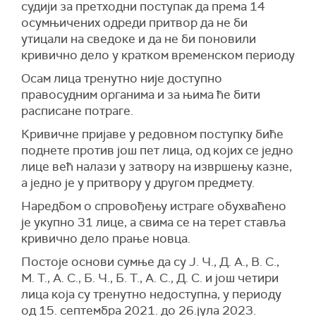
судији за претходни поступак да према 14
осумњичених одреди притвор да не би
утицали на сведоке и да не би поновили
кривично дело у кратком временском периоду
Осам лица тренутно није доступно
правосудним органима и за њима ће бити
расписане потраге.
Кривичне пријаве у редовном поступку биће
поднете против још пет лица, од којих се једно
лице већ налази у затвору на извршењу казне,
а једно је у притвору у другом предмету.
Наредбом о спровођењу истраге обухваћено
је укупно 31 лице, а свима се на терет ставља
кривично дело прање новца.
Постоје основи сумње да су Ј. Ч., Д. А., В. С.,
М. Т., А. С., Б. Ч., Б. Т., А. С., Д. С. и још четири
лица која су тренутно недоступна, у периоду
од 15. септембра 2021. до 26.јула 2023.