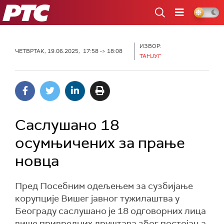
РТС
ИЗВОР:
ЧЕТВРТАК, 19.06.2025, 17:58 -> 18:08
ТАНЈУГ
Саслушано 18
осумњичених за прање
новца
Пред Посебним одељењем за сузбијање
корупције Вишег јавног тужилаштва у
Београду саслушано је 18 одговорних лица
више привредних друштава због постојања