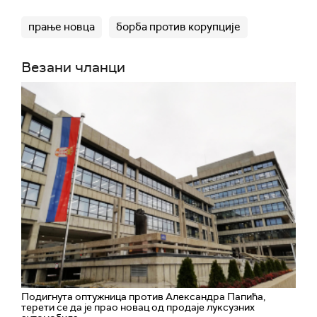
прање новца
борба против корупције
Везани чланци
Подигнута оптужница против Александра Папића,
терети се да је прао новац од продаје луксузних