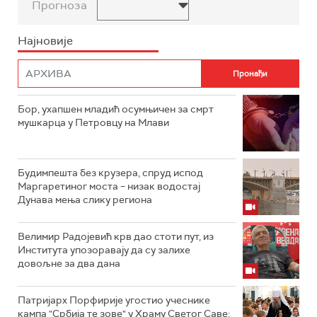
Прогноза
Најновије
Бор, ухапшен младић осумњичен за смрт
мушкарца у Петровцу на Млави
Будимпешта без крузера, спруд испод
Маргаретиног моста – низак водостај
Дунава мења слику региона
Велимир Радојевић крв дао стоти пут, из
Института упозоравају да су залихе
довољне за два дана
Патријарх Порфирије угостио учеснике
кампа "Србија те зове" у Храму Светог Саве: