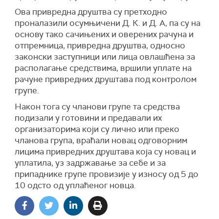
Ова привредна друштва су претходно
проналазили осумњичени Д. К. и Д. А, па су на
основу тако сачињених и оверених рачуна и
отпремница, привредна друштва, односно
законски заступници или лица овлашћена за
располагање средствима, вршили уплате на
рачуне привредних друштава под контролом
групе.
Након тога су чланови групе та средства
подизали у готовини и предавали их
организаторима који су лично или преко
чланова група, враћали новац одговорним
лицима привредних друштава која су новац и
уплатила, уз задржавање за себе и за
припаднике групе провизије у износу од 5 до
10 одсто од уплаћеног новца.