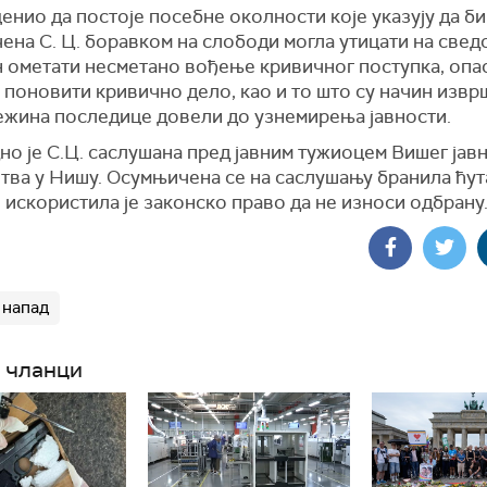
ценио да постоје посебне околности које указују да би
на С. Ц. боравком на слободи могла утицати на сведо
н ометати несметано вођење кривичног поступка, опа
 поновити кривично дело, као и то што су начин изв
тежина последице довели до узнемирења јавности.
о је С.Ц. саслушана пред јавним тужиоцем Вишег јав
тва у Нишу. Осумњичена се на саслушању бранила ћу
искористила је законско право да не износи одбрану
напад
 чланци