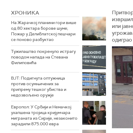
ХРОНИКА
Притвор 
извршил
На Жарачкој планини гори више
или јав
од 80 хектара борове шуме;
угрожав
Пожар у Делиблатској пешчари
одиграо 
се поново разбуктао
Тужилаштво покренуло истрагу
поводом напада на Стевана
Филиповића
ВЈТ: Подигнута оптужница
против осумњичених за
припрему тешког убиства и
недозвољено оружје
Европол: У Србији и Немачкој
ухапшена тројица кријумчара
миграната из Сирије, незаконито
зарадили 875.000 евра