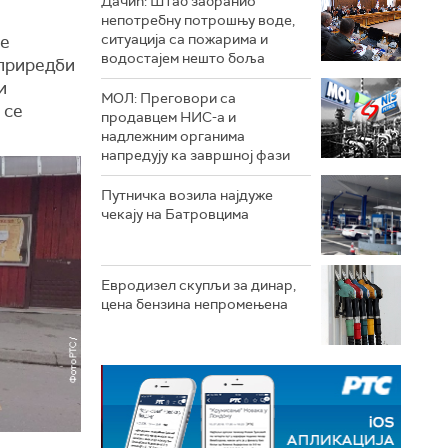
Дачић: Штаб забранио
непотребну потрошњу воде,
ситуација са пожарима и
је
водостајем нешто боља
 приредби
и
МОЛ: Преговори са
и се
продавцем НИС-а и
надлежним органима
напредују ка завршној фази
Путничка возила најдуже
чекају на Батровцима
Евродизел скупљи за динар,
цена бензина непромењена