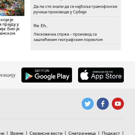
Да ли сте знали да се најбоље грамофонске
ручице производе у Србији
који је
а прајду у
Re: Eh...
ја: Био је
ламском
Лесковачка спржа – производ са
заштићеним географским пореклом
кацију
|
|
|
|
|
ни
Време
Сервисне вести
Сматрачница
Подкаст