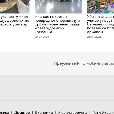
ухапшен у Нишу,
Ниш као покретач
Убијен нападач 
да је дроном хтео
привредног опоравка југа
улетео у масу н
пиштољ у затвор
Србије – нове инвестиције
Берлину; полици
и развој домаћих
повезан са Ис
компанија
државом
29. 07. 2026.
26. 07. 2026.
Преузмите РТС мобилну апли
|
|
|
|
оника
Друштво
Економија
Мерила времена
Рат у Украји