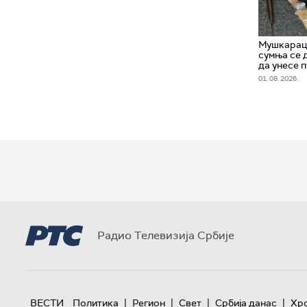
Мушкарац 
сумња се 
да унесе 
01. 08. 2026.
Радио Телевизија Србије
|
|
|
|
ВЕСТИ
Политика
Регион
Свет
Србија данас
Хр