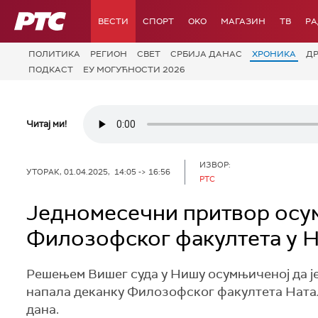
РТС
ВЕСТИ
СПОРТ
OKO
МАГАЗИН
ТВ
Р
ПОЛИТИКА
РЕГИОН
СВЕТ
СРБИЈА ДАНАС
ХРОНИКА
Д
ПОДКАСТ
ЕУ МОГУЋНОСТИ 2026
Читај ми!
ИЗВОР:
УТОРАК, 01.04.2025, 14:05 -> 16:56
РТС
Једномесечни притвор осум
Филозофског факултета у 
Решењем Вишег суда у Нишу осумњиченој да је
напала деканку Филозофског факултета Наталиј
дана.