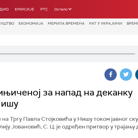
АДИО
ЕМИСИЈЕ
РТС
Остало
РУШТВО
ЕКОНОМИЈА
МЕРИЛА ВРЕМЕНА
РАТ У УКРАЈИНИ
ВРЕМ
њиченој за напад на деканку
Нишу
 на Тргу Павла Стојковића у Нишу током јавног ск
у Јовановић, С. Ц. је одређен притвор у трајању 