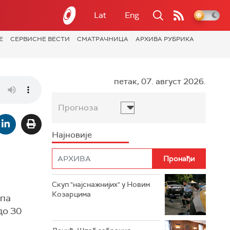
Lat
Eng
Е
СЕРВИСНЕ ВЕСТИ
СМАТРАЧНИЦА
АРХИВА РУБРИКА
петак, 07. август 2026.
Прогноза
Најновије
Скуп "најснажнијих" у Новим
Козарцима
упа
до 30