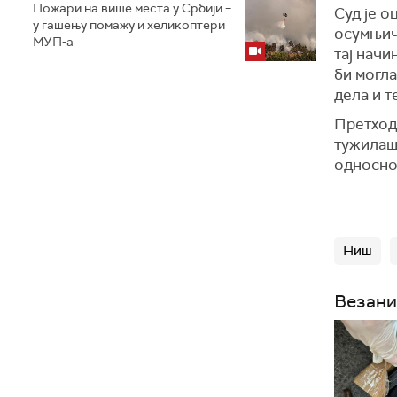
Пожари на више места у Србији –
Суд је о
у гашењу помажу и хеликоптери
осумњиче
МУП-а
тај начи
би могла
дела и 
Претходн
тужилаш
односно 
Ниш
Везани