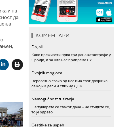
ка и на
сност да
ршења
КОМЕНТАРИ
ног
тањем,
Da, ali...
.
Како преживети прва три дана катастрофе у
Србији, и за шта нас припрема ЕУ
Dvojnik mog oca
Вероватно свако од нас има свог двојника
са којим дели и сличну ДНК
Nemogućnost tusiranja
Не туширате се сваког дана – не стидите се,
то је здраво
Cestitke za uspeh