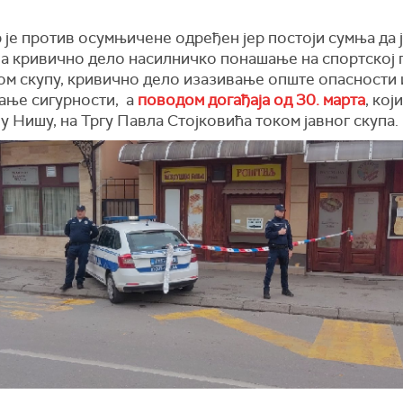
је против осумњичене одређен јер постоји сумња да 
а кривично дело насилничко понашање на спортској
ном скупу, кривично дело изазивање опште опасности 
ање сигурности, а
поводом догађаја од 30. марта
, кој
у Нишу, на Тргу Павла Стојковића током јавног скупа.