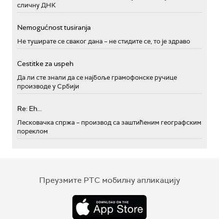
сличну ДНК
Nemogućnost tusiranja
Не туширате се сваког дана – не стидите се, то је здраво
Cestitke za uspeh
Да ли сте знали да се најбоље грамофонске ручице
производе у Србији
Re: Eh...
Лесковачка спржа – производ са заштићеним географским
пореклом
Преузмите РТС мобилну апликацију