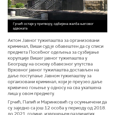
Грчић остаје у притвору, одбијена жалба његовог
адвоката
Актом Јавног тужилаштва за организовани
криминал, Виши суд је обавештен да су списи
предмета Посебног одељења за сузбијање
корупције Вишег јавног тужилаштва у
Београду на основу обавезног упутства
Врховног јавног тужилаштва достављен на
даље поступање Јавном тужилаштву за
оргаизовани криминал, који је преузео даље
кривично гоњење у односу на сва ухапшена
лица у овом предмету.
Грчић, Папић и Маринковић су осумњичени да
су заједно са још 12 особа у периоду од 2018.
до 2021. године, извршењем различитих