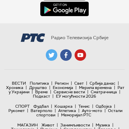
Радио Телевизија Србије
|
|
|
|
ВЕСТИ
Политика
Регион
Свет
Србија данас
|
|
|
|
Хроника
Друштво
Економија
Мерила времена
Рат
|
|
|
|
у Украјини
Време
Сервисне вести
Сматрачница
|
Подкаст
ЕУ могућности 2026
|
|
|
|
СПОРТ
Фудбал
Кошарка
Тенис
Одбојка
|
|
|
|
Рукомет
Ватерполо
Атлетика
Ауто-мото
Остали
|
спортови
Меморијал РТС
|
|
|
МАГАЗИН
Живот
Занимљивости
Музика