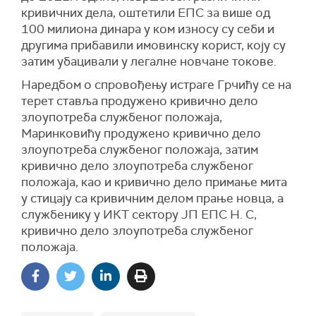
кривичних дела, оштетили ЕПС за више од
100 милиона динара у ком износу су себи и
другима прибавили имовинску корист, коју су
затим убацивали у легалне новчане токове.
Наредбом о спровођењу истраге Грчићу се на
терет ставља продужено кривично дело
злоупотреба службеног положаја,
Маринковићу продужено кривично дело
злоупотреба службеног положаја, затим
кривично дело злоупотреба службеног
положаја, као и кривично дело примање мита
у стицају са кривичним делом прање новца, а
службенику у ИКТ сектору ЈП ЕПС Н. С,
кривично дело злоупотреба службеног
положаја.