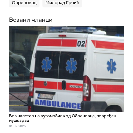
Обреновац
Милорад Грчић
Везани чланци
Воз налетео на аутомобил код Обреновца, повређен
мушкарац
01. 07. 2026.