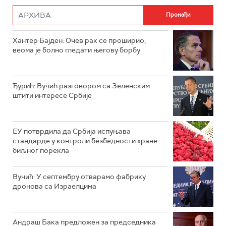
Хантер Бајден: Очев рак се проширио,
веома је болно гледати његову борбу
Ђурић: Вучић разговором са Зеленским
штити интересе Србије
ЕУ потврдила да Србија испуњава
стандарде у контроли безбедности хране
биљног порекла
Вучић: У септембру отварамо фабрику
дронова са Израелцима
Андраш Бакa предложен за председника