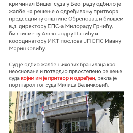
криминал Вишег суда у Београду одбило је
жалбе на решење о одређивању притвора
председнику општине Обреновац и бившем
в.д. директору ЕПС-а Милораду Грчићу,
бизнисмену Александру Папићу и
координатору ИКТ послова ЈП ЕПС Ивану
Маринковићу.
Суд је одбио жалбе њихових бранилаца као
неосноване и потврдио првостепено решење
суда
којим им је притвор и одређен
, рекла је
портпарол тог суда Милица Величковић.