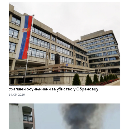
Ухапшен осумњичени за убиство у Обреновцу
14. 05. 2026.