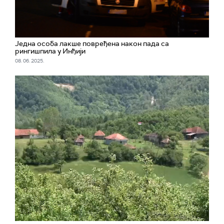
Једна особа лакше повређена након пада са
рингишпила у Инђији
08. 06. 2025.