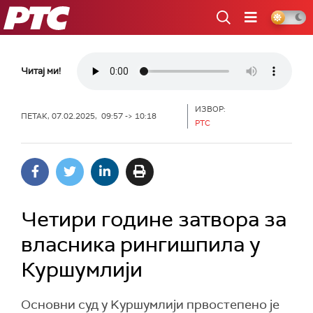
РТС
Читај ми!
ИЗВОР:
ПЕТАК, 07.02.2025, 09:57 -> 10:18
РТС
Четири године затвора за
власника рингишпила у
Куршумлији
Основни суд у Kуршумлији првостепено је