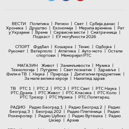
|
|
|
|
ВЕСТИ
Политика
Регион
Свет
Србија данас
|
|
|
|
Хроника
Друштво
Економија
Мерила времена
Рат
|
|
|
|
у Украјини
Време
Сервисне вести
Сматрачница
|
Подкаст
ЕУ могућности 2026
|
|
|
|
СПОРТ
Фудбал
Кошарка
Тенис
Одбојка
|
|
|
|
Рукомет
Ватерполо
Атлетика
Ауто-мото
Остали
|
спортови
Меморијал РТС
|
|
|
МАГАЗИН
Живот
Занимљивости
Музика
|
|
|
|
Технологијa
Путујемо
Свет познатих
Здравље
|
|
|
|
Филм и ТВ
Наука
Природа
Дигитални предузетник
|
За мале велике хероје
Наизглед здрав
|
|
|
|
|
ТВ
РТС 1
РТС 2
РТС 3
РТС Свет
РТС Наука
|
|
|
|
РТС Драма
РТС Живот
РТС Класика
РТС Коло
|
|
РТС Трезор
РТС Музика
РТС Полетарац
|
|
РАДИО
Радио Београд 1
Радио Београд 2
Радио
|
|
|
Београд 3
Београд 202
Радио Плетеница
Радио
|
|
|
Рокенролер
Радио Џубокс
Радио Вртешка
Радио
|
Џезер
Архив