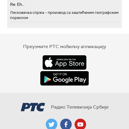
Re: Eh...
Лесковачка спржа – производ са заштићеним географским
пореклом
Преузмите РТС мобилну апликацију
Радио Телевизија Србије