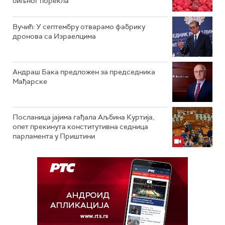
биљног порекла
Вучић: У септембру отварамо фабрику
дронова са Израелцима
Андраш Бакa предложен за председника
Мађарске
Посланица јајима гађала Аљбина Куртија,
опет прекинута конститутивна седница
парламента у Приштини