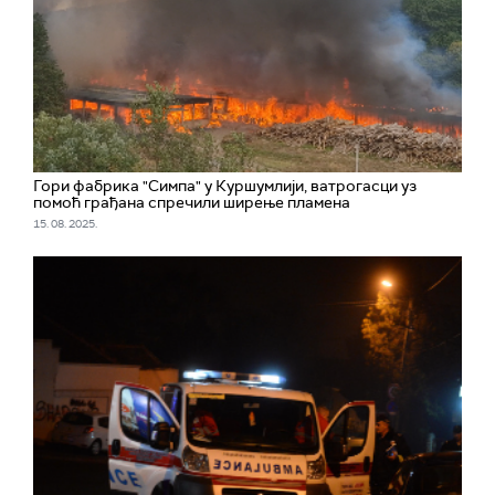
Гори фабрика "Симпа" у Куршумлији, ватрогасци уз
помоћ грађана спречили ширење пламена
15. 08. 2025.