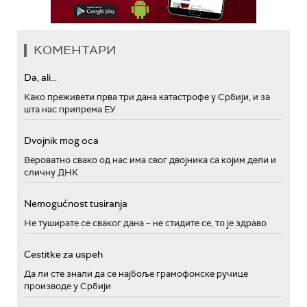
КОМЕНТАРИ
Da, ali...
Како преживети прва три дана катастрофе у Србији, и за
шта нас припрема ЕУ
Dvojnik mog oca
Вероватно свако од нас има свог двојника са којим дели и
сличну ДНК
Nemogućnost tusiranja
Не туширате се сваког дана – не стидите се, то је здраво
Cestitke za uspeh
Да ли сте знали да се најбоље грамофонске ручице
производе у Србији