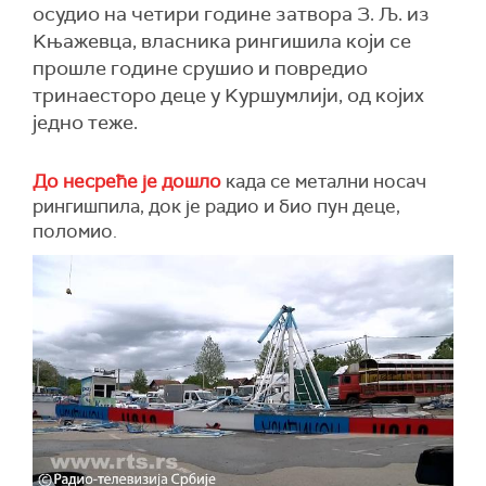
осудио на четири године затвора З. Љ. из
Kњажевца, власника рингишила који се
прошле године срушио и повредио
тринаесторо деце у Kуршумлији, од којих
једно теже.
До несреће је дошло
када се метални носач
рингишпила, док је радио и био пун деце,
поломио.