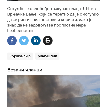
Оптужбе је ослобођен закупац плаца Ј. Н. из
Врњачке Бање, који се теретио да је омогућио
да се рингишпил постави и користи, иако је
знао да не задовољава прописане мере
безбедности.
Куршумлија
рингишпил
Везани чланци