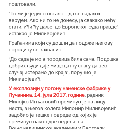
поштовали.
"То ми је једино остало – да се надам и
верујем. Ако ни то не донесу, ја свакако нећу
стати, ићи ћу даље, до Европског суда правде",
истакао је Миливојевић.
Грађанима који су дошли да подрже његову
породицу се захвалио.
"До сада је моја породица била сама. Подршка
добрих људи даје ми додатну снагу да цео
случај истерамо до краја", поручио је
Миливојевић.
У експлозији у погону наменске фабрике у
Лучанима, 14. јула 2017. године
, радник
Милојко Игњатовић преминуо је на лицу
места, а његов колега Миломир Миливојевић
задобио је тешке повреде од којих је
преминуо након две недеље на
Војномедицинској академији у Београду.