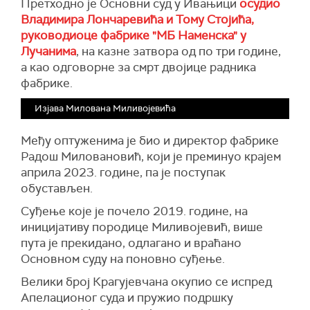
Претходно је Основни суд у Ивањици
осудио
Владимира Лончаревића и Тому Стојића,
руководиоце фабрике "МБ Наменска" у
Лучанима
, на казне затвора од по три године,
a као одговорне за смрт двојице радника
фабрике.
Изјава Милована Миливојевића
Међу оптуженима је био и директор фабрике
Радош Миловановић, који је преминуо крајем
априла 2023. године, па је поступак
обустављен.
Суђење које је почело 2019. године, на
иницијативу породице Миливојевић, више
пута је прекидано, одлагано и враћано
Основном суду на поновно суђење.
Велики број Крагујевчана окупио се испред
Апелационог суда и пружио подршку