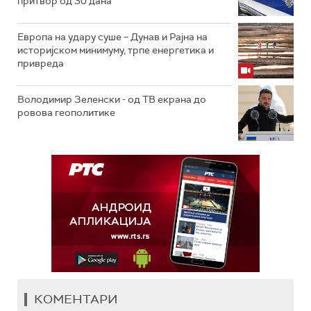
притвор од 30 дана
Европа на удару суше – Дунав и Рајна на
историјском минимуму, трпе енергетика и
привреда
Володимир Зеленски - од ТВ екрана до
ровова геополитике
КОМЕНТАРИ