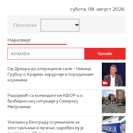
субота, 08. август 2026.
Прогноза
Најновије
Од Дрвара до операционе сале – Никица
Грубор о Крајини, хирургији и породичним
коренима
Радојевић са командантом КФОР-а о
безбедносној ситуацији у Северној
Митровици
Ухапшен у Београду осумњичени за
злостављање и мучење, одређен му је