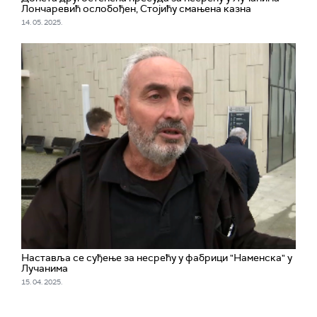
Лончаревић ослобођен, Стојићу смањена казна
14. 05. 2025.
Наставља се суђење за несрећу у фабрици "Наменска" у
Лучанима
15. 04. 2025.