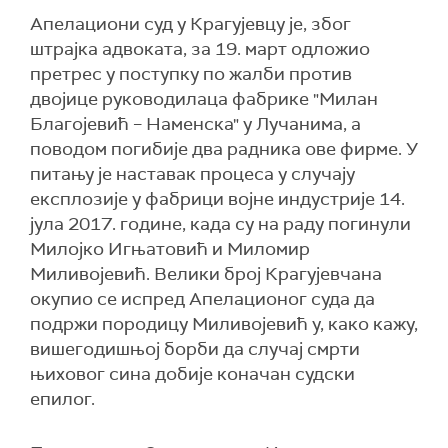
Апелациони суд у Крагујевцу је, због
штрајка адвоката, за 19. март одложио
претрес у поступку по жалби против
двојице руководилаца фабрике "Милан
Благојевић – Наменска" у Лучанима, а
поводом погибије два радника ове фирме. У
питању је наставак процеса у случају
експлозије у фабрици војне индустрије 14.
јула 2017. године, када су на раду погинули
Милојко Игњатовић и Миломир
Миливојевић. Велики број Крагујевчана
окупио се испред Апелационог суда да
подржи породицу Миливојевић у, како кажу,
вишегодишњој борби да случај смрти
њиховог сина добије коначан судски
епилог.