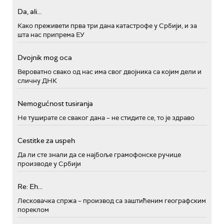
Da, ali...
Како преживети прва три дана катастрофе у Србији, и за
шта нас припрема ЕУ
Dvojnik mog oca
Вероватно свако од нас има свог двојника са којим дели и
сличну ДНК
Nemogućnost tusiranja
Не туширате се сваког дана – не стидите се, то је здраво
Cestitke za uspeh
Да ли сте знали да се најбоље грамофонске ручице
производе у Србији
Re: Eh...
Лесковачка спржа – производ са заштићеним географским
пореклом