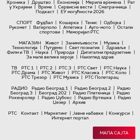
|
|
|
|
Хроника
Друштво
Економија
Мерила времена
Рат
|
|
|
|
у Украјини
Време
Сервисне вести
Сматрачница
|
Подкаст
ЕУ могућности 2026
|
|
|
|
СПОРТ
Фудбал
Кошарка
Тенис
Одбојка
|
|
|
|
Рукомет
Ватерполо
Атлетика
Ауто-мото
Остали
|
спортови
Меморијал РТС
|
|
|
МАГАЗИН
Живот
Занимљивости
Музика
|
|
|
|
Технологијa
Путујемо
Свет познатих
Здравље
|
|
|
|
Филм и ТВ
Наука
Природа
Дигитални предузетник
|
За мале велике хероје
Наизглед здрав
|
|
|
|
|
ТВ
РТС 1
РТС 2
РТС 3
РТС Свет
РТС Наука
|
|
|
|
РТС Драма
РТС Живот
РТС Класика
РТС Коло
|
|
РТС Трезор
РТС Музика
РТС Полетарац
|
|
РАДИО
Радио Београд 1
Радио Београд 2
Радио
|
|
|
Београд 3
Београд 202
Радио Плетеница
Радио
|
|
|
Рокенролер
Радио Џубокс
Радио Вртешка
Радио
|
Џезер
Архив
|
|
|
|
РТС
Контакт
Маркетинг
Јавне набавке
Конкурси
Интернет портал
МАПА САЈТА