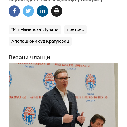
"МБ Наменска" Лучани
претрес
Апелациони суд Крагујевац
Везани чланци