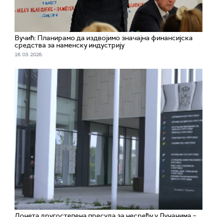
Вучић: Планирамо да издвојимо значајна финансијска
средства за наменску индустрију
16. 03. 2026.
Донета другостепена пресуда за несрећу у Лучанима –