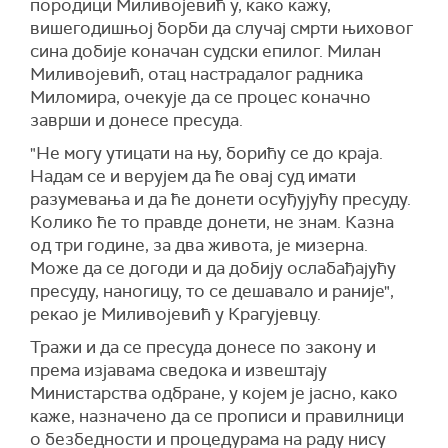
породици Миливојевић у, како кажу,
вишегодишњој борби да случај смрти њиховог
сина добије коначан судски епилог. Милан
Миливојевић, отац настрадалог радника
Миломира, очекује да се процес коначно
заврши и донесе пресуда.
"Не могу утицати на њу, борићу се до краја.
Надам се и верујем да ће овај суд имати
разумевања и да ће донети осуђујућу пресуду.
Колико ће то правде донети, не знам. Казна
од три године, за два живота, је мизерна.
Може да се догоди и да добију ослабађајућу
пресуду, наногицу, то се дешавало и раније",
рекао је Миливојевић у Крагујевцу.
Тражи и да се пресуда донесе по закону и
према изјавама сведока и извештају
Министарства одбране, у којем је јасно, како
каже, назначено да се прописи и правилници
о безбедности и процедурама на раду нису